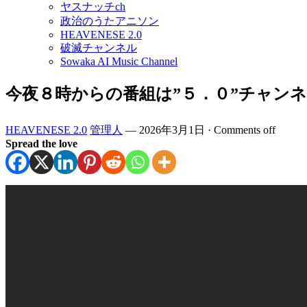
ヤスナッチch
政治のうたアニソン
HEAVENESE 2.0
破滅チャンネル
Sowaka AI Music Channel
今夜８時からの番組は”５．０”チャンネル
HEAVENESE 2.0
管理人
—
2026年3月1日
·
Comments off
Spread the love