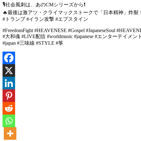
🎙社会風刺は、あのCMシリーズから❗️
🔥最後は激アツ・クライマックストークで「日本精神」炸裂
#トランプ #イラン攻撃 #エプスタイン
#FreedomFight #HEAVENESE #Gospel #JapaneseSoul #HEAVENE
#大和魂 #LIVE配信 #worldmusic #japanese #エンターテイメント #和太鼓
#japan #三味線 #STYLE #筝