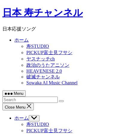
Skip
日本 寿チャンネル
to
content
日本応援ソング
ホーム
寿STUDIO
PICKUP富士見フサシ
ヤスナッチch
政治のうたアニソン
HEAVENESE 2.0
破滅チャンネル
Sowaka AI Music Channel
Menu
Close Menu
ホーム
Show
sub
寿STUDIO
menu
PICKUP富士見フサシ