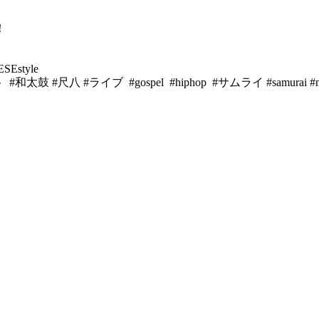
！
SEstyle
 #尺八 #ライブ #gospel #hiphop #サムライ #samurai #ninja #co