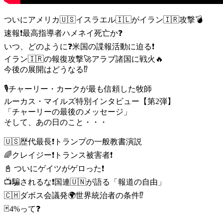
ついにアメリカ🇺🇸イスラエル🇮🇱がイラン🇮🇷攻撃💣
速報❗️最高指導者ハメネイ死亡か❓
いつ、どのように❓米国の諜報活動に迫る❗️
イラン🇮🇷の報復攻撃🚀アラブ諸国に戦火🔥
今後の展開はどうなる⁉️
🎙チャーリー・カークが最も信頼した牧師
ルーカス・マイルズ特別インタビュー【第2弾】
「チャーリーの最後のメッセージ」
そして、あの日のこと・・・
🇺🇸歴代最長❗️トランプの一般教書演説
🌈クレイジー❗️トランス被害者❗️
📓 ついにゲイツがゲロった❗️
📺騙されるな❗️国連🇺🇳が語る「報道の自由」
🇨🇭ダボス会議発🌍世界統治者の条件⁉️
🃏4%って❓