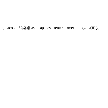
ol #和楽器 #souljapanese #entertainment #tokyo #東京