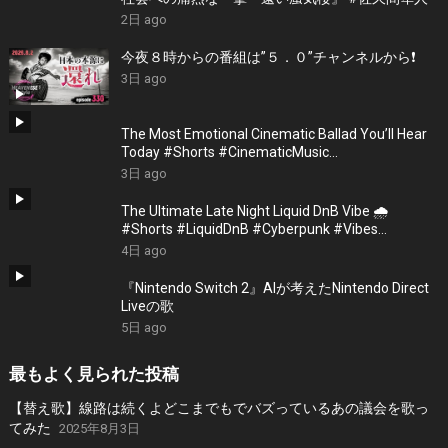
2日 ago
今夜８時からの番組は”５．０”チャンネルから❗️
3日 ago
The Most Emotional Cinematic Ballad You’ll Hear
Today #Shorts #CinematicMusic
#EmotionalVibes #Piano
3日 ago
The Ultimate Late Night Liquid DnB Vibe 🌧️
#Shorts #LiquidDnB #Cyberpunk #Vibes
#ElectronicMusic
4日 ago
『Nintendo Switch 2』AIが考えたNintendo Direct
Liveの歌
5日 ago
最もよく見られた投稿
【替え歌】線路は続くよどこまでもでバズっているあの議会を歌っ
てみた
2025年8月3日