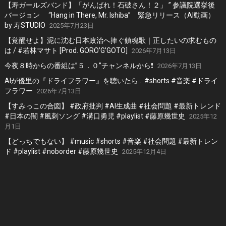
【寿ガールズバンド】「がんばれ！石破さん！２」 ” 参議院選挙後
バージョン “Hang in There, Mr. Ishiba” 緊急リリース（AI動画）
by 寿STUDIO
2025年7月23日
【覚醒せよ】泥に沈む日本政治へ捧ぐ鎮魂歌｜正したいの求むもの
は / #若林マサト [Prod. GORO’G’GOTO]
2026年7月13日
今夜８時からの番組は”５．０”チャンネルから❗️
2026年7月13日
AIが優里の『ドライフラワー』を聴いたら… #shorts #音楽 #ドライ
フラワー
2026年7月13日
【すみっこの合図】 #政府批判 #AI生成曲 #社会問題 #最新トレンド
#日本の闇 #風刺ソング #溝口勇児 #playlist #藤原幾世史
2025年12
月1日
【どっちでもない】 #music #shorts #音楽 #社会問題 #最新トレン
ド #playlist #noborder #藤原幾世史
2025年12月4日