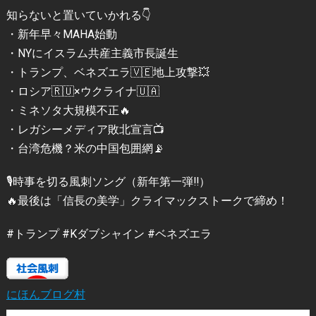
知らないと置いていかれる👇
・新年早々MAHA始動
・NYにイスラム共産主義市長誕生
・トランプ、ベネズエラ🇻🇪地上攻撃💥
・ロシア🇷🇺×ウクライナ🇺🇦
・ミネソタ大規模不正🔥
・レガシーメディア敗北宣言📺
・台湾危機？米の中国包囲網📡
🎙時事を切る風刺ソング（新年第一弾‼️）
🔥最後は「信長の美学」クライマックストークで締め！
#トランプ #Kダブシャイン #ベネズエラ
にほんブログ村