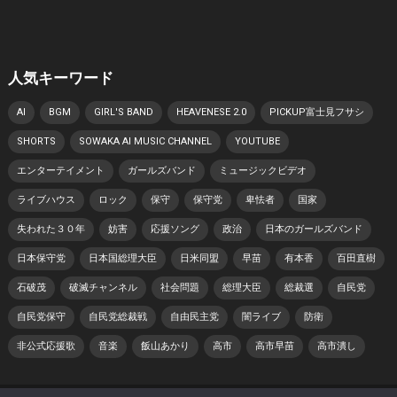
人気キーワード
AI
BGM
GIRL'S BAND
HEAVENESE 2.0
PICKUP富士見フサシ
SHORTS
SOWAKA AI MUSIC CHANNEL
YOUTUBE
エンターテイメント
ガールズバンド
ミュージックビデオ
ライブハウス
ロック
保守
保守党
卑怯者
国家
失われた３０年
妨害
応援ソング
政治
日本のガールズバンド
日本保守党
日本国総理大臣
日米同盟
早苗
有本香
百田直樹
石破茂
破滅チャンネル
社会問題
総理大臣
総裁選
自民党
自民党保守
自民党総裁戦
自由民主党
闇ライブ
防衛
非公式応援歌
音楽
飯山あかり
高市
高市早苗
高市潰し