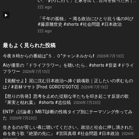
い..「釣りに行く」と家を出て.. 台湾を救った男｜
根本博『名もなき勝利』 by 寿STUDIO
2日 ago
「千年の孤独」 – 濁る政治にひとり抗う魂の叫び
#藤原幾世史 #shorts #社会問題 #日本政治
2日 ago
最もよく見られた投稿
今夜８時からの番組は”５．０”チャンネルから❗️
2026年7月13日
AIが優里の『ドライフラワー』を聴いたら… #shorts #音楽 #ドライ
フラワー
2026年7月13日
【覚醒せよ】泥に沈む日本政治へ捧ぐ鎮魂歌｜正したいの求むもの
は / #若林マサト [Prod. GORO’G’GOTO]
2026年7月13日
【怒りの告発】思考を止めた従順な羊たちを叩き起こす反逆の歌
『果実と枯れ葉』 #shorts #志位暁
2026年7月23日
ENTP（討論者）MBTI診断の性格タイプ別にテーマソング作ってみ
た
2026年7月23日
生きるのが苦しい夜に聴いてください。政治と社会に押し潰された
命を救う歌『絶望の先に』 #宮田真尋 #社会問題 #日本政治
2026年