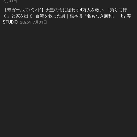
7月31日
【寿ガールズバンド】天皇の命に従わず4万人を救い..「釣りに行
く」と家を出て.. 台湾を救った男｜根本博『名もなき勝利』 by 寿
STUDIO
2026年7月31日