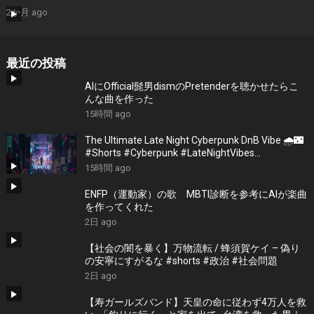
2か月 ago
最近の投稿
AIにOfficial髭男dismのPretenderを聴かせたらこ
んな曲を作った
15時間 ago
The Ultimate Late Night Cyberpunk DnB Vibe 🌧️🌃
#Shorts #Cyberpunk #LateNightVibes
#ElectronicMusic
15時間 ago
ENFP（運動家）の歌 MBTI診断を参考にAIが楽曲
を作ってくれた
2日 ago
【社会の闇を暴く】万物流転 / 蜂須賀ケイ – 偽り
の安寧にすがるな #shorts #政治 #社会問題
2日 ago
【寿ガールズバンド】天皇の命に従わず4万人を救