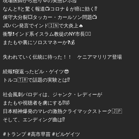
現場医師から怒り💢の実態レポ🗒️
なんと‼️と驚く報道📺コロナ💉が癌に効く⁉️
保守大分裂💥タッカー・カールソン問題📺
JDバン発言でインド🇮🇳で大炎上🔥
衝撃❗️インド系イスラム教徒のNY市長👳‍♂️
またもや裏にソロスマネーか❓💰
失われていく伝統に待った！！ ケニアマリリア登場
続報❗️寝返ったビル・ゲイツ😎
トルコ🇹🇷で話題の実験とは⁉️
社会風刺パロディは、ジャンク・レディーが
またもや視聴者を虜にする⁉️🤣
日本精神爆発のマレの激熱クライマックストーク🇯🇵
そして、エンディング曲は⁉️
#トランプ #高市早苗 #ビルゲイツ