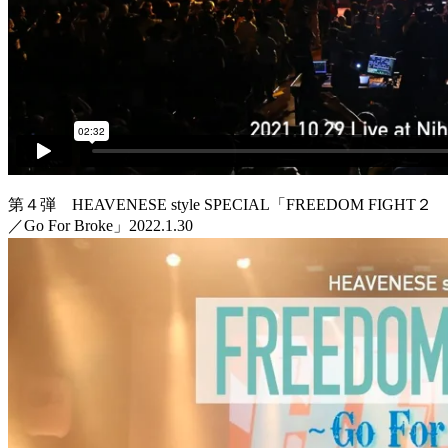
第４弾 HEAVENESE style SPECIAL「FREEDOM FIGHT２
／Go For Broke」2022.1.30