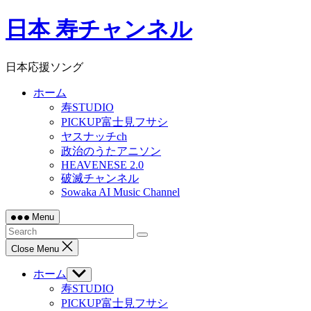
Skip
日本 寿チャンネル
to
content
日本応援ソング
ホーム
寿STUDIO
PICKUP富士見フサシ
ヤスナッチch
政治のうたアニソン
HEAVENESE 2.0
破滅チャンネル
Sowaka AI Music Channel
Menu
Close Menu
ホーム
Show
sub
寿STUDIO
menu
PICKUP富士見フサシ