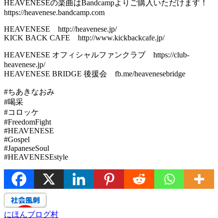
HEAVENESEの楽曲はBandcampよりご購入いただけます！
https://heavenese.bandcamp.com
HEAVENESE http://heavenese.jp/
KICK BACK CAFE http://www.kickbackcafe.jp/
HEAVENESE オフィシャルファンクラブ https://club-
heavenese.jp/
HEAVENESE BRIDGE 後援会 fb.me/heavenesebridge
#ちあきなおみ
#喝采
#コロッケ
#FreedomFight
#HEAVENESE
#Gospel
#JapaneseSoul
#HEAVENESEstyle
にほんブログ村