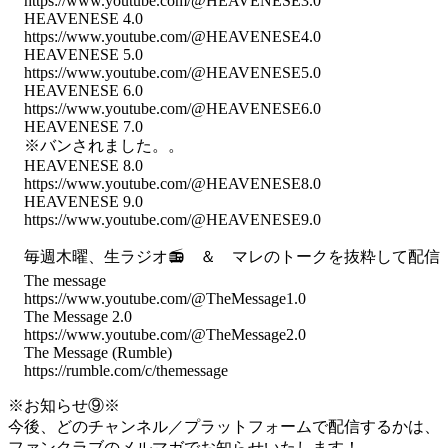
https://www.youtube.com/@HEAVENESE3.0
HEAVENESE 4.0
https://www.youtube.com/@HEAVENESE4.0
HEAVENESE 5.0
https://www.youtube.com/@HEAVENESE5.0
HEAVENESE 6.0
https://www.youtube.com/@HEAVENESE6.0
HEAVENESE 7.0
※バンされました。。
HEAVENESE 8.0
https://www.youtube.com/@HEAVENESE8.0
HEAVENESE 9.0
https://www.youtube.com/@HEAVENESE9.0
毎週木曜、生ラジオ📻 ＆ マレのトークを抜粋して配信
The message
https://www.youtube.com/@TheMessage1.0
The Message 2.0
https://www.youtube.com/@TheMessage2.0
The Message (Rumble)
https://rumble.com/c/themessage
※お知らせ⑨※
今後、どのチャンネル／プラットフォームで配信するかは、
ファンクラブのメルマガでお知らせいたします！