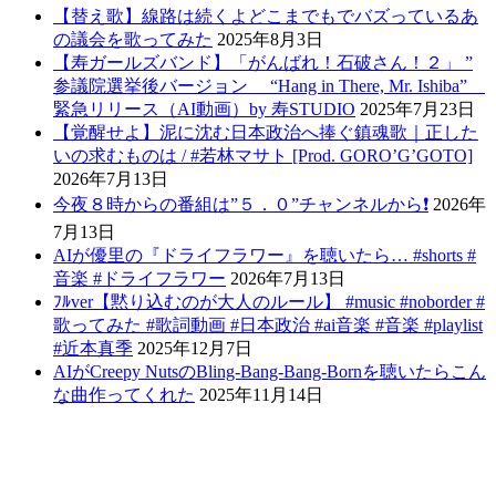
【替え歌】線路は続くよどこまでもでバズっているあ
の議会を歌ってみた
2025年8月3日
【寿ガールズバンド】「がんばれ！石破さん！２」 ”
参議院選挙後バージョン “Hang in There, Mr. Ishiba”
緊急リリース（AI動画）by 寿STUDIO
2025年7月23日
【覚醒せよ】泥に沈む日本政治へ捧ぐ鎮魂歌｜正した
いの求むものは / #若林マサト [Prod. GORO’G’GOTO]
2026年7月13日
今夜８時からの番組は”５．０”チャンネルから❗️
2026年
7月13日
AIが優里の『ドライフラワー』を聴いたら… #shorts #
音楽 #ドライフラワー
2026年7月13日
ﾌﾙver【黙り込むのが大人のルール】 #music #noborder #
歌ってみた #歌詞動画 #日本政治 #ai音楽 #音楽 #playlist
#近本真季
2025年12月7日
AIがCreepy NutsのBling-Bang-Bang-Bornを聴いたらこん
な曲作ってくれた
2025年11月14日