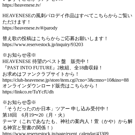
https://heavenese.tv/
HEAVENESEの風刺パロデイ作品はすべてこちらからご覧い
ただけます！
https://heavenese.tv/#/parody
替え歌の投稿はこちらからご応募お願いします！
https://www.reservestock.jp/inquiry/93203
※お知らせ④※
HEAVENESE 待望のベスト盤 販売中！
『PAST INTO FUTURE』2枚組、全18曲収録！
お求めはファンクラブサイトから！
https://club-heavenese.jp/store/item.cgi?cno=3&cmno=10&ino=88
オンラインダウンロード販売はこちらから！
https://linkco.re/TuYcfUdh
※お知らせ⑤※
「そうだったのか日本」ツアー 申し込み受付中！
第18回 6月19〜20（月・火）
テーマ（これであなたも、神社の案内人！萱（かや）から解
る神宮と聖書の関係！）
https://www.reservestock.jp/page/event_calendar/43309