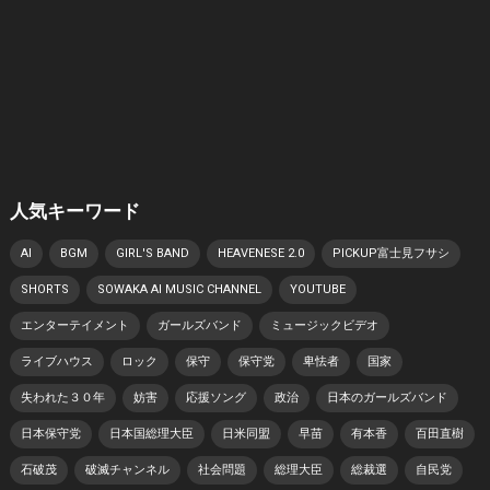
人気キーワード
AI
BGM
GIRL'S BAND
HEAVENESE 2.0
PICKUP富士見フサシ
SHORTS
SOWAKA AI MUSIC CHANNEL
YOUTUBE
エンターテイメント
ガールズバンド
ミュージックビデオ
ライブハウス
ロック
保守
保守党
卑怯者
国家
失われた３０年
妨害
応援ソング
政治
日本のガールズバンド
日本保守党
日本国総理大臣
日米同盟
早苗
有本香
百田直樹
石破茂
破滅チャンネル
社会問題
総理大臣
総裁選
自民党