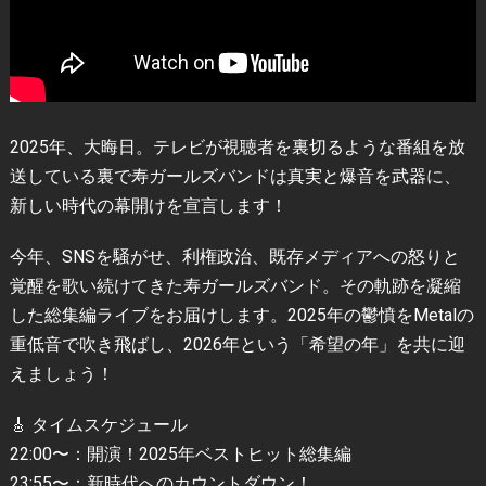
2025年、大晦日。テレビが視聴者を裏切るような番組を放
送している裏で寿ガールズバンドは真実と爆音を武器に、
新しい時代の幕開けを宣言します！
今年、SNSを騒がせ、利権政治、既存メディアへの怒りと
覚醒を歌い続けてきた寿ガールズバンド。その軌跡を凝縮
した総集編ライブをお届けします。2025年の鬱憤をMetalの
重低音で吹き飛ばし、2026年という「希望の年」を共に迎
えましょう！
🎸 タイムスケジュール
22:00〜：開演！2025年ベストヒット総集編
23:55〜：新時代へのカウントダウン！