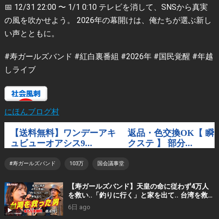
📅 12/31 22:00 〜 1/1 0:10 テレビを消して、SNSから真実
の風を吹かせよう。 2026年の幕開けは、俺たちが選ぶ新し
い声とともに。
#寿ガールズバンド #紅白裏番組 #2026年 #国民覚醒 #年越
しライブ
にほんブログ村
#寿ガールズバンド
103万
国会議事堂
【寿ガールズバンド】天皇の命に従わず4万人
を救い..「釣りに行く」と家を出て.. 台湾を救っ
た男｜根本博『名もなき勝利』 by 寿STUDIO
6日 ago