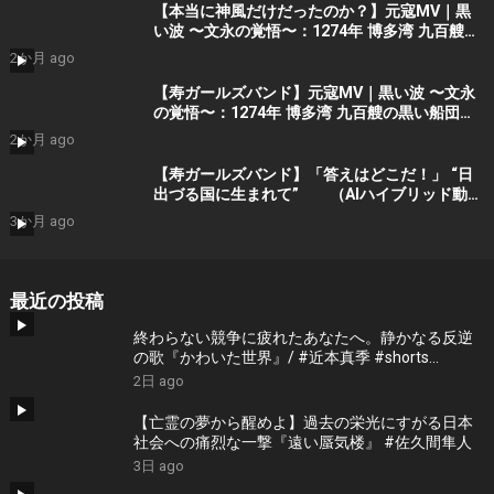
【本当に神風だけだったのか？】元寇MV｜黒
い波 〜文永の覚悟〜：1274年 博多湾 九百艘の
黒い船団に立ち向かった 日の本の覚悟 (AIシ
2か月 ago
ョート動画）Part 1 by 寿ガールズバンド
【寿ガールズバンド】元寇MV｜黒い波 〜文永
の覚悟〜：1274年 博多湾 九百艘の黒い船団に
立ち向かった 日の本の覚悟 (AI動画）Part 1
2か月 ago
by 寿STDIO
【寿ガールズバンド】「答えはどこだ！」 “日
出づる国に生まれて” （AIハイブリッド動
画） by 寿STUDIO （Guitar : Yoshino
3か月 ago
-Lynch) プロモーションショート
最近の投稿
終わらない競争に疲れたあなたへ。静かなる反逆
の歌『かわいた世界』/ #近本真季 #shorts
#music
2日 ago
【亡霊の夢から醒めよ】過去の栄光にすがる日本
社会への痛烈な一撃『遠い蜃気楼』 #佐久間隼人
3日 ago