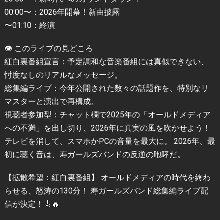
00:00〜：2026年開幕！新曲披露
〜01:10：終演
👁️ このライブの見どころ
紅白裏番組宣言：予定調和な音楽番組には真似できない、
忖度なしのリアルなメッセージ。
総集編ライブ：今年公開された数々の話題作を、特別なリ
マスターと演出で再構成。
視聴者参加型：チャット欄で2025年の「オールドメディア
への不満」を出し切り、2026年に真実の風を吹かせよう！
テレビを消して、スマホかPCの音量を最大に。 2026年、最
初に聴く音は、寿ガールズバンドの反逆の咆哮だ。
【拡散希望：紅白裏番組】 オールドメディアの時代を終わ
らせる、怒涛の130分！ 寿ガールズバンド総集編ライブ配
信が決定！🎸🔥