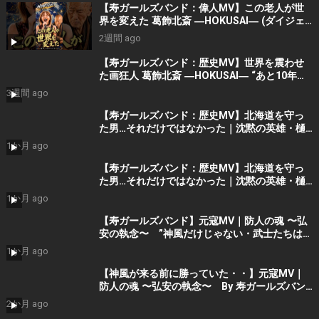
【寿ガールズバンド：偉人MV】この老人が世
界を変えた 葛飾北斎 ―HOKUSAI― (ダイジェ
スト）By 寿STUDIO
2週間 ago
【寿ガールズバンド：歴史MV】世界を震わせ
た画狂人 葛飾北斎 ―HOKUSAI― “あと10年く
れ！” (AI動画）By 寿STUDIO
3週間 ago
【寿ガールズバンド：歴史MV】北海道を守っ
た男…それだけではなかった｜沈黙の英雄・樋
口季一郎 “私が引き受けた” By 寿STUDIO
1か月 ago
【寿ガールズバンド：歴史MV】北海道を守っ
た男…それだけではなかった｜沈黙の英雄・樋
口季一郎 “私が引き受けた” By 寿STUDIO
1か月 ago
【寿ガールズバンド】元寇MV｜防人の魂 〜弘
安の執念〜 ”神風だけじゃない・武士たちはも
う勝っていた” （AIショート動画） By 寿
1か月 ago
STUDIO Part 2
【神風が来る前に勝っていた・・】元寇MV｜
防人の魂 〜弘安の執念〜 By 寿ガールズバン
ド （AI動画）Part2
2か月 ago