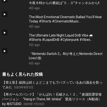
今夜８時からの番組は”５．０”チャンネルから❗️
4日 ago
The Most Emotional Cinematic Ballad You’ll Hear
Today #Shorts #CinematicMusic
#EmotionalVibes #Piano
4日 ago
The Ultimate Late Night Liquid DnB Vibe 🌧️
#Shorts #LiquidDnB #Cyberpunk #Vibes
#ElectronicMusic
5日 ago
『Nintendo Switch 2』AIが考えたNintendo Direct
Liveの歌
6日 ago
最もよく見られた投稿
【替え歌】線路は続くよどこまでもでバズっているあの議会を歌っ
てみた
2025年8月3日
【寿ガールズバンド】「がんばれ！石破さん！２」 ” 参議院選挙後
バージョン “Hang in There, Mr. Ishiba” 緊急リリース（AI動画）
by 寿STUDIO
2025年7月23日