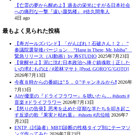
【亡霊の夢から醒めよ】過去の栄光にすがる日本社会
への痛烈な一撃『遠い蜃気楼』 #佐久間隼人
4日 ago
最もよく見られた投稿
【寿ガールズバンド】「がんばれ！石破さん！２」 ”
参議院選挙後バージョン “Hang in There, Mr. Ishiba”
緊急リリース（AI動画）by 寿STUDIO
2025年7月23日
【覚醒せよ】泥に沈む日本政治へ捧ぐ鎮魂歌｜正した
いの求むものは / #若林マサト [Prod. GORO’G’GOTO]
2026年7月13日
今夜８時からの番組は”５．０”チャンネルから❗️
2026年
7月13日
AIが優里の『ドライフラワー』を聴いたら… #shorts #
音楽 #ドライフラワー
2026年7月13日
【怒りの告発】思考を止めた従順な羊たちを叩き起こ
す反逆の歌『果実と枯れ葉』 #shorts #志位暁
2026年7
月23日
ENTP（討論者）MBTI診断の性格タイプ別にテーマソ
ング作ってみた
2026年7月23日