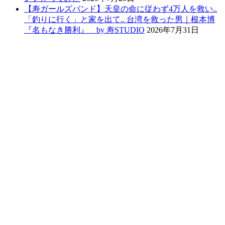
【寿ガールズバンド】天皇の命に従わず4万人を救い..
「釣りに行く」と家を出て.. 台湾を救った男｜根本博
『名もなき勝利』 by 寿STUDIO
2026年7月31日