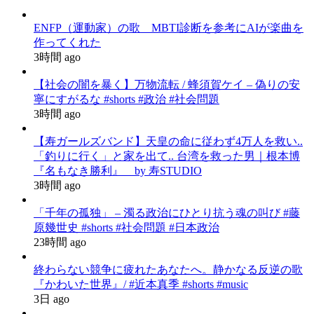
ENFP（運動家）の歌 MBTI診断を参考にAIが楽曲を
作ってくれた
3時間 ago
【社会の闇を暴く】万物流転 / 蜂須賀ケイ – 偽りの安
寧にすがるな #shorts #政治 #社会問題
3時間 ago
【寿ガールズバンド】天皇の命に従わず4万人を救い..
「釣りに行く」と家を出て.. 台湾を救った男｜根本博
『名もなき勝利』 by 寿STUDIO
3時間 ago
「千年の孤独」 – 濁る政治にひとり抗う魂の叫び #藤
原幾世史 #shorts #社会問題 #日本政治
23時間 ago
終わらない競争に疲れたあなたへ。静かなる反逆の歌
『かわいた世界』/ #近本真季 #shorts #music
3日 ago