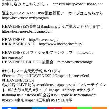
お申し込みはこちらから→ https://resast.jp/conclusions/5777
過去のHEAVENESE style配信動画アーカイブはこちらから
https://heavenese.tv/#/program
HEAVENESEの楽曲はBandcampよりご購入いただけます！
https://heavenese.bandcamp.com
HEAVENESE http://heavenese.jp/
KICK BACK CAFE http://www.kickbackcafe.jp/
HEAVENESE オフィシャルファンクラブ https://club-
heavenese.jp/
HEAVENESE BRIDGE 後援会 fb.me/heavenesebridge
#ヤン坊マー坊天気予報 #パロディ
#FreedomFight #HEAVENESE #Gospel #JapaneseSoul
#HEAVENESEstyle
#大和魂 #LIVE配信 #worldmusic #japanese #エンターテイメン
ト #和太鼓 #尺八 #ライブ #gospel #hiphop #サムライ
#samurai #ninja #cool #和楽器 #souljapanese #entertainment
#tokyo #東京 #japan #三味線 #STYLE #筝