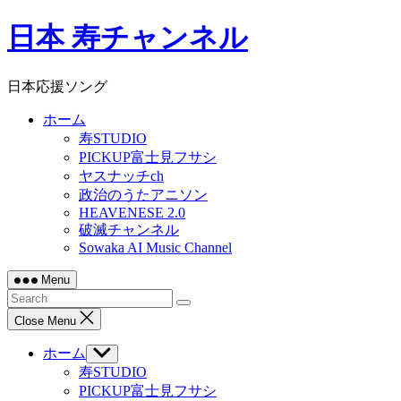
Skip
日本 寿チャンネル
to
content
日本応援ソング
ホーム
寿STUDIO
PICKUP富士見フサシ
ヤスナッチch
政治のうたアニソン
HEAVENESE 2.0
破滅チャンネル
Sowaka AI Music Channel
Menu
Close Menu
ホーム
Show
sub
寿STUDIO
menu
PICKUP富士見フサシ