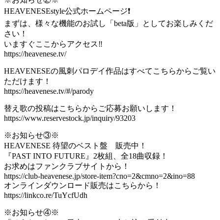
HEAVENESEstyle公式ホームページ❗️
まずは、様々な機能のお試し「beta版」としてお楽しみくだ
さい！
いますぐここからアクセス‼️
https://heavenese.tv/
HEAVENESEの風刺パロデイ作品はすべてこちらからご覧い
ただけます！
https://heavenese.tv/#/parody
替え歌の投稿はこちらからご応募お願いします！
https://www.reservestock.jp/inquiry/93203
※お知らせ③※
HEAVENESE 待望のベスト盤 販売中！
『PAST INTO FUTURE』2枚組、全18曲収録！
お求めはファンクラブサイトから！
https://club-heavenese.jp/store-item?cno=2&cmno=2&ino=88
オンラインダウンロード販売はこちらから！
https://linkco.re/TuYcfUdh
※お知らせ④※