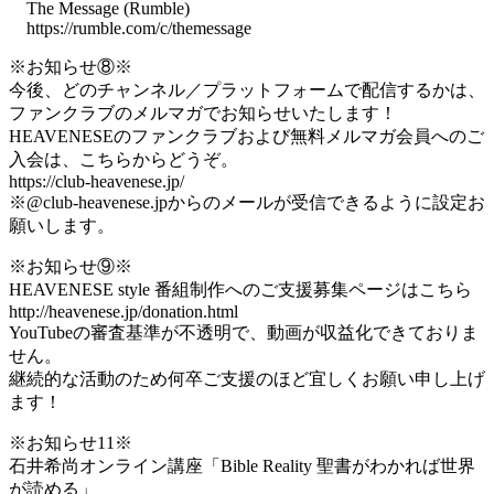
The Message (Rumble)
https://rumble.com/c/themessage
※お知らせ⑧※
今後、どのチャンネル／プラットフォームで配信するかは、
ファンクラブのメルマガでお知らせいたします！
HEAVENESEのファンクラブおよび無料メルマガ会員へのご
入会は、こちらからどうぞ。
https://club-heavenese.jp/
※@club-heavenese.jpからのメールが受信できるように設定お
願いします。
※お知らせ⑨※
HEAVENESE style 番組制作へのご支援募集ページはこちら
http://heavenese.jp/donation.html
YouTubeの審査基準が不透明で、動画が収益化できておりま
せん。
継続的な活動のため何卒ご支援のほど宜しくお願い申し上げ
ます！
※お知らせ11※
石井希尚オンライン講座「Bible Reality 聖書がわかれば世界
が読める」