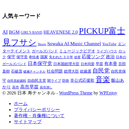
人気キーワード
PICKUP富士
AI
BGM
HEAVENESE 2.0
GIRL'S BAND
見フサシ
Sowaka AI Music Channel
YouTube
エン
Shorts
ターテイメント
ガールズバンド
ミュージックビデオ
ロッ
ライブハウス
応援ソング
政治
ク
保守
保守党
国家
失われた３０年
卑怯者
日本の
妨害
日本保守党
有本香
百田
日本国総理大臣
日米同盟
早苗
ガールズバンド
自民党
直樹
石破茂
社会問題
総理大臣
総裁選
自民党保
破滅チャンネル
音楽
飯山あ
非公式応援歌
守
自由民主党
防衛
自民党総裁戦
闇ライブ
高市早苗
かり
高市
高市潰し
© 2026 日本 寿チャンネル -
WordPress Theme
by
WPEnjoy
ホーム
プライバシーポリシー
著作権・肖像権について
サイトマップ