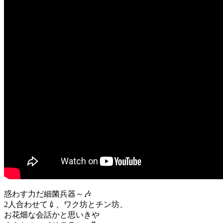
惑わす力だ細菌兵器～🎶
2人合わせて💉、ワク坊とチン坊、
お花畑な会話かと思いきや