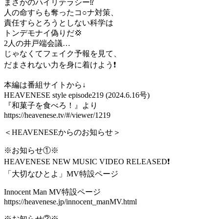
まさかのハイリテラシー⁉️
人の命すらも奪ったコ○ナ対策、
責任すらとろうとしない科学は
トンデモナイ偽りだ💢
2人の井戸端会議…
じゃなくてフェイク予報を見て、
だまされない力を身に着けよう❗️
本編は番組サイトから↓
HEAVENESE style episode219 (2024.6.16号)
『和菓子を食べろ！』より
https://heavenese.tv/#/viewer/1219
＜HEAVENESEからのお知らせ＞
※お知らせ①※
HEAVENESE NEW MUSIC VIDEO RELEASED❗️
「大切なひとよ」MV特設ページ
Innocent Man MV特設ページ
https://heavenese.jp/innocent_manMV.html
※お知らせ②※