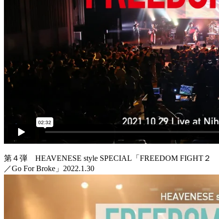
第４弾 HEAVENESE style SPECIAL「FREEDOM FIGHT２
／Go For Broke」2022.1.30