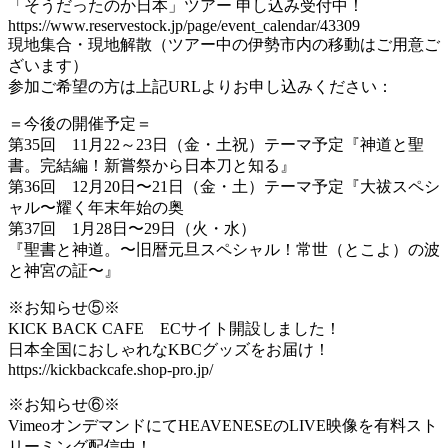
「そうだったのか日本」ツアー 申し込み受付中！
https://www.reservestock.jp/page/event_calendar/43309
現地集合・現地解散（ツアー中の伊勢市内の移動はご用意ご
ざいます）
参加ご希望の方は上記URLよりお申し込みください：
＝今後の開催予定＝
第35回 11月22～23日（金・土祝）テーマ予定『神道と聖
書。完結編！新嘗祭から日本刀と知る』
第36回 12月20日〜21日（金・土）テーマ予定『大祓スペシ
ャル〜耀く年末年始の奥
第37回 1月28日〜29日（火・水）
『聖書と神道。〜旧暦元旦スペシャル！常世（とこよ）の波
と神宮の証〜』
※お知らせ⑤※
KICK BACK CAFE ECサイト開設しました！
日本全国におしゃれなKBCグッズをお届け！
https://kickbackcafe.shop-pro.jp/
※お知らせ⑥※
VimeoオンデマンドにてHEAVENESEのLIVE映像を有料スト
リーミング配信中！