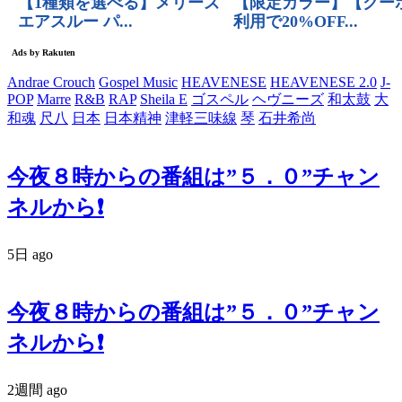
Andrae Crouch
Gospel Music
HEAVENESE
HEAVENESE 2.0
J-
POP
Marre
R&B
RAP
Sheila E
ゴスペル
ヘヴニーズ
和太鼓
大
和魂
尺八
日本
日本精神
津軽三味線
琴
石井希尚
今夜８時からの番組は”５．０”チャン
ネルから❗️
5日 ago
今夜８時からの番組は”５．０”チャン
ネルから❗️
2週間 ago