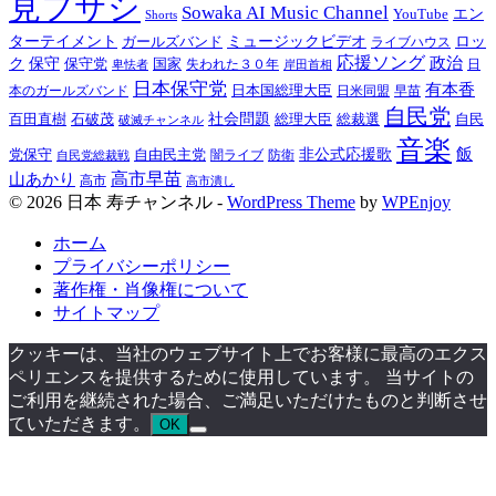
見フサシ
Sowaka AI Music Channel
エン
YouTube
Shorts
ターテイメント
ミュージックビデオ
ロッ
ガールズバンド
ライブハウス
応援ソング
保守
政治
ク
保守党
国家
卑怯者
失われた３０年
日
岸田首相
日本保守党
有本香
日本国総理大臣
日米同盟
早苗
本のガールズバンド
自民党
百田直樹
社会問題
総理大臣
総裁選
石破茂
自民
破滅チャンネル
音楽
飯
非公式応援歌
党保守
自由民主党
防衛
自民党総裁戦
闇ライブ
高市早苗
山あかり
高市
高市潰し
© 2026 日本 寿チャンネル -
WordPress Theme
by
WPEnjoy
ホーム
プライバシーポリシー
著作権・肖像権について
サイトマップ
クッキーは、当社のウェブサイト上でお客様に最高のエクス
ペリエンスを提供するために使用しています。 当サイトの
ご利用を継続された場合、ご満足いただけたものと判断させ
ていただきます。
OK