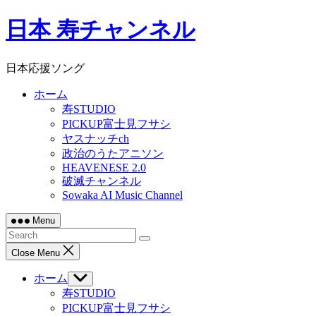
Skip
日本 寿チャンネル
to
content
日本応援ソング
ホーム
寿STUDIO
PICKUP富士見フサシ
ヤスナッチch
政治のうたアニソン
HEAVENESE 2.0
破滅チャンネル
Sowaka AI Music Channel
Menu
Close Menu
ホーム
Show
sub
寿STUDIO
menu
PICKUP富士見フサシ