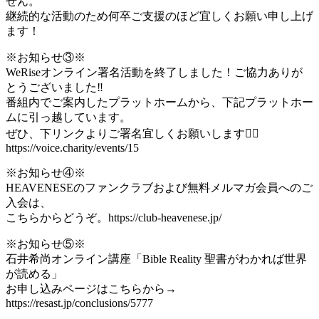
せん。
継続的な活動のため何卒ご支援のほど宜しくお願い申し上げ
ます！
※お知らせ③※
WeRiseオンライン署名活動を終了しました！ご協力ありが
とうございました‼️
番組内でご案内したプラットホームから、下記プラットホー
ムに引っ越しています。
ぜひ、下リンクよりご署名宜しくお願いします🙇‍♂️
https://voice.charity/events/15​
※お知らせ④※
HEAVENESEのファンクラブおよび無料メルマガ会員へのご
入会は、
こちらからどうぞ。https://club-heavenese.jp/​
※お知らせ⑤※
石井希尚オンライン講座「Bible Reality 聖書がわかれば世界
が読める」
お申し込みページはこちらから→
https://resast.jp/conclusions/5777​