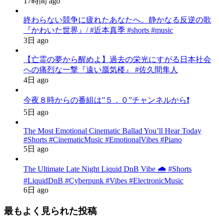
17時間 ago
終わらない競争に疲れたあなたへ。静かなる反逆の歌
『かわいた世界』/ #近本真季 #shorts #music
3日 ago
【亡霊の夢から醒めよ】過去の栄光にすがる日本社会
への痛烈な一撃『遠い蜃気楼』 #佐久間隼人
4日 ago
今夜８時からの番組は”５．０”チャンネルから❗️
5日 ago
The Most Emotional Cinematic Ballad You’ll Hear Today
#Shorts #CinematicMusic #EmotionalVibes #Piano
5日 ago
The Ultimate Late Night Liquid DnB Vibe 🌧️ #Shorts
#LiquidDnB #Cyberpunk #Vibes #ElectronicMusic
6日 ago
最もよく見られた投稿