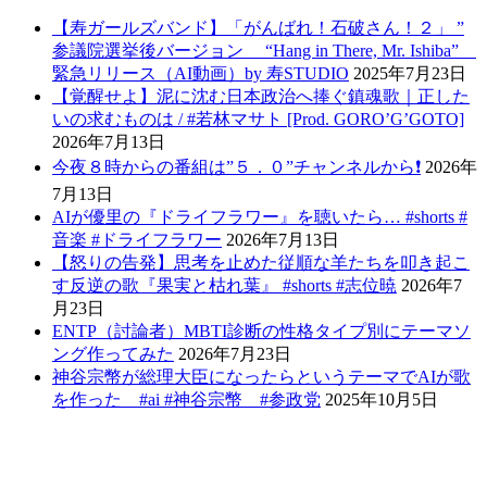
【寿ガールズバンド】「がんばれ！石破さん！２」 ”
参議院選挙後バージョン “Hang in There, Mr. Ishiba”
緊急リリース（AI動画）by 寿STUDIO
2025年7月23日
【覚醒せよ】泥に沈む日本政治へ捧ぐ鎮魂歌｜正した
いの求むものは / #若林マサト [Prod. GORO’G’GOTO]
2026年7月13日
今夜８時からの番組は”５．０”チャンネルから❗️
2026年
7月13日
AIが優里の『ドライフラワー』を聴いたら… #shorts #
音楽 #ドライフラワー
2026年7月13日
【怒りの告発】思考を止めた従順な羊たちを叩き起こ
す反逆の歌『果実と枯れ葉』 #shorts #志位暁
2026年7
月23日
ENTP（討論者）MBTI診断の性格タイプ別にテーマソ
ング作ってみた
2026年7月23日
神谷宗幣が総理大臣になったらというテーマでAIが歌
を作った #ai #神谷宗幣 #参政党
2025年10月5日