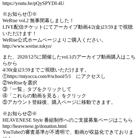
https://youtu.be/pQySPYDI-4U
※お知らせ①※
WeRise vol.2 無事閉幕しました！
LIVE配信チケットにてアーカイブ動画4/2(金)23:59​まで視聴
いただけます！
WeRise公式ホームページよりご購入ください。
http://www.werise.tokyo/​
また、2020/12/5に開催したvol.1のアーカイブ動画購入はこち
らから
4/30(金)23:59​までご視聴いただけます。
①https://miyocca.com/#/school/5/1 にアクセスし​
②WeRiseを選択
③「一覧」タブをクリックして
④「これらの動画を見る」をクリック
⑤アカウント登録後、購入ページに移動できます。
※お知らせ②※
HEAVENESE Style 番組制作へのご支援募集ページはこちら
http://heavenese.jp/donation.html​
YouTubeの審査基準が不透明で、動画が収益化できておりま