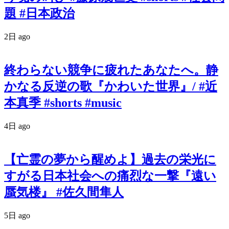
題 #日本政治
2日 ago
終わらない競争に疲れたあなたへ。静
かなる反逆の歌『かわいた世界』/ #近
本真季 #shorts #music
4日 ago
【亡霊の夢から醒めよ】過去の栄光に
すがる日本社会への痛烈な一撃『遠い
蜃気楼』 #佐久間隼人
5日 ago