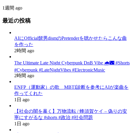
1週間 ago
最近の投稿
AIにOfficial髭男dismのPretenderを聴かせたらこんな曲
を作った
2時間 ago
The Ultimate Late Night Cyberpunk DnB Vibe 🌧️🌃 #Shorts
#Cyberpunk #LateNightVibes #ElectronicMusic
2時間 ago
ENFP（運動家）の歌 MBTI診断を参考にAIが楽曲を
作ってくれた
1日 ago
【社会の闇を暴く】万物流転 / 蜂須賀ケイ – 偽りの安
寧にすがるな #shorts #政治 #社会問題
1日 ago