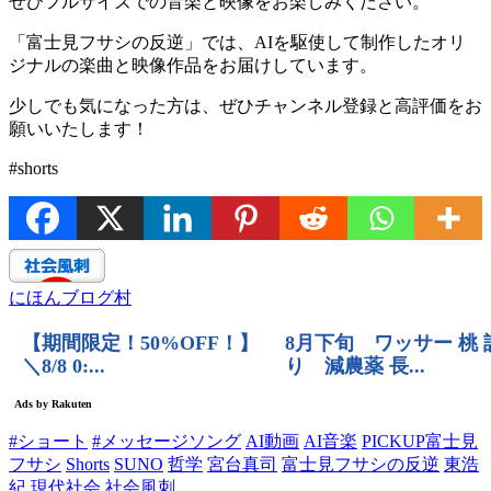
ぜひフルサイズでの音楽と映像をお楽しみください。
「富士見フサシの反逆」では、AIを駆使して制作したオリ
ジナルの楽曲と映像作品をお届けしています。
少しでも気になった方は、ぜひチャンネル登録と高評価をお
願いいたします！
#shorts
にほんブログ村
#ショート
#メッセージソング
AI動画
AI音楽
PICKUP富士見
フサシ
Shorts
SUNO
哲学
宮台真司
富士見フサシの反逆
東浩
紀
現代社会
社会風刺