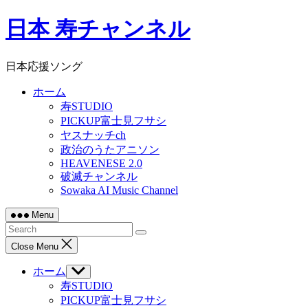
Skip
日本 寿チャンネル
to
content
日本応援ソング
ホーム
寿STUDIO
PICKUP富士見フサシ
ヤスナッチch
政治のうたアニソン
HEAVENESE 2.0
破滅チャンネル
Sowaka AI Music Channel
Menu
Close Menu
ホーム
Show
sub
寿STUDIO
menu
PICKUP富士見フサシ