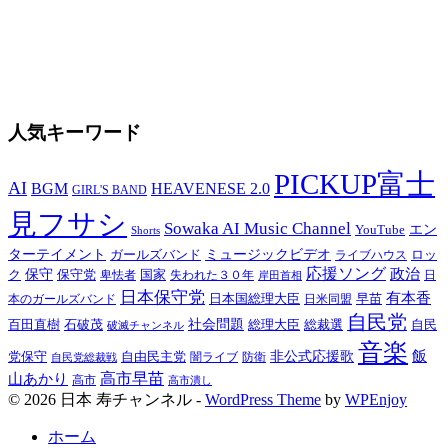
人気キーワード
PICKUP富士
AI
BGM
HEAVENESE 2.0
GIRL'S BAND
見フサシ
Sowaka AI Music Channel
YouTube
エン
Shorts
ターテイメント
ガールズバンド
ミュージックビデオ
ロッ
ライブハウス
応援ソング
政治
ク
保守
保守党
国家
失われた３０年
卑怯者
日
岸田首相
日本保守党
有本香
日本国総理大臣
日米同盟
早苗
本のガールズバンド
自民党
百田直樹
石破茂
社会問題
総理大臣
総裁選
自民
破滅チャンネル
音楽
飯
非公式応援歌
党保守
自由民主党
防衛
自民党総裁戦
闇ライブ
高市早苗
山あかり
高市
高市潰し
© 2026 日本 寿チャンネル -
WordPress Theme
by
WPEnjoy
ホーム