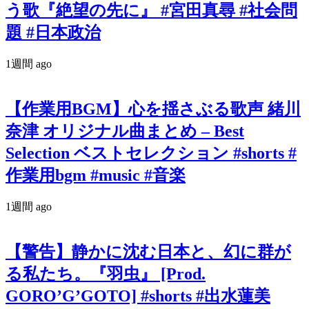
う歌『絶望の先に』 #宮田真尋 #社会問
題 #日本政治
1週間 ago
【作業用BGM】心を揺さぶる歌声 緒川
奈津 オリジナル曲まとめ – Best
Selection ベストセレクション #shorts #
作業用bgm #music #音楽
1週間 ago
【警告】静かに沈む日本と、幻に群が
る私たち。『羽虫』 [Prod.
GORO’G’GOTO] #shorts #出水蓮美