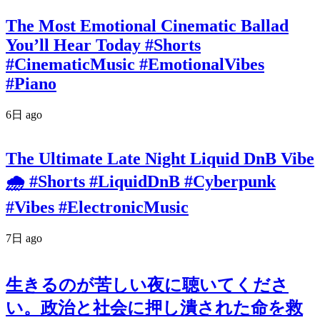
The Most Emotional Cinematic Ballad
You’ll Hear Today #Shorts
#CinematicMusic #EmotionalVibes
#Piano
6日 ago
The Ultimate Late Night Liquid DnB Vibe
🌧️ #Shorts #LiquidDnB #Cyberpunk
#Vibes #ElectronicMusic
7日 ago
生きるのが苦しい夜に聴いてくださ
い。政治と社会に押し潰された命を救