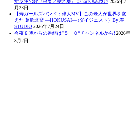
す反逆の歌『果実と枯れ葉』 #shorts #志位暁
2026年7
月23日
【寿ガールズバンド：偉人MV】この老人が世界を変
えた 葛飾北斎 ―HOKUSAI― (ダイジェスト）By 寿
STUDIO
2026年7月24日
今夜８時からの番組は”５．０”チャンネルから❗️
2026年
8月2日