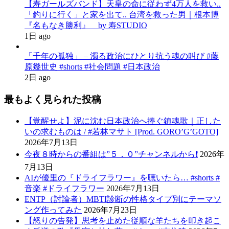
【寿ガールズバンド】天皇の命に従わず4万人を救い..
「釣りに行く」と家を出て.. 台湾を救った男｜根本博
『名もなき勝利』 by 寿STUDIO
1日 ago
「千年の孤独」 – 濁る政治にひとり抗う魂の叫び #藤
原幾世史 #shorts #社会問題 #日本政治
2日 ago
最もよく見られた投稿
【覚醒せよ】泥に沈む日本政治へ捧ぐ鎮魂歌｜正した
いの求むものは / #若林マサト [Prod. GORO’G’GOTO]
2026年7月13日
今夜８時からの番組は”５．０”チャンネルから❗️
2026年
7月13日
AIが優里の『ドライフラワー』を聴いたら… #shorts #
音楽 #ドライフラワー
2026年7月13日
ENTP（討論者）MBTI診断の性格タイプ別にテーマソ
ング作ってみた
2026年7月23日
【怒りの告発】思考を止めた従順な羊たちを叩き起こ