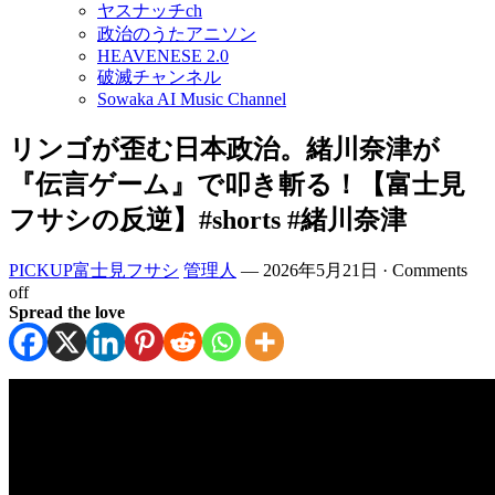
ヤスナッチch
政治のうたアニソン
HEAVENESE 2.0
破滅チャンネル
Sowaka AI Music Channel
リンゴが歪む日本政治。緒川奈津が
『伝言ゲーム』で叩き斬る！【富士見
フサシの反逆】#shorts #緒川奈津
PICKUP富士見フサシ
管理人
—
2026年5月21日
·
Comments
off
Spread the love