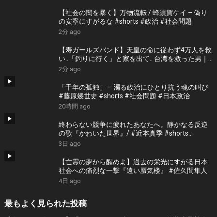
【社会の闇を暴く】万物流転 / 蜂須賀ケイ – 偽り
の安寧にすがるな #shorts #政治 #社会問題
2分 ago
【寿ガールズバンド】天皇の命に従わず4万人を救
い..「釣りに行く」と家を出て.. 台湾を救った男｜
根本博『名もなき勝利』 by 寿STUDIO
2分 ago
「千年の孤独」 – 濁る政治にひとり抗う魂の叫び
#藤原幾世史 #shorts #社会問題 #日本政治
20時間 ago
終わらない競争に疲れたあなたへ。静かなる反逆
の歌『かわいた世界』/ #近本真季 #shorts
#music
3日 ago
【亡霊の夢から醒めよ】過去の栄光にすがる日本
社会への痛烈な一撃『遠い蜃気楼』 #佐久間隼人
4日 ago
最もよく見られた投稿