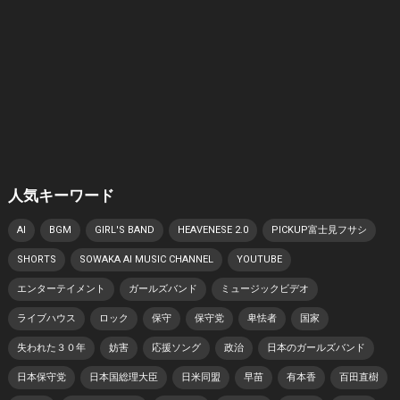
人気キーワード
AI
BGM
GIRL'S BAND
HEAVENESE 2.0
PICKUP富士見フサシ
SHORTS
SOWAKA AI MUSIC CHANNEL
YOUTUBE
エンターテイメント
ガールズバンド
ミュージックビデオ
ライブハウス
ロック
保守
保守党
卑怯者
国家
失われた３０年
妨害
応援ソング
政治
日本のガールズバンド
日本保守党
日本国総理大臣
日米同盟
早苗
有本香
百田直樹