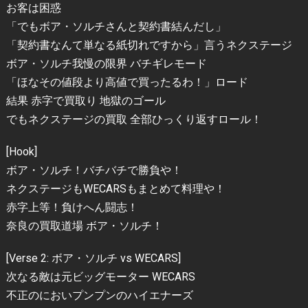
お客は困惑
「でもボア・ソルチさんと契約書結んだし」
「契約書なんて単なる紙切れですから」言うネクステージ
ボア・ソルチ我慢の限界 バチギレモード
「ほなその値段より高値で買ったるわ！」ロード
結果 赤字で買取り 地獄のゴール
でもネクステージの買取 全部ひっくり返すロール！
[Hook]
ボア・ソルチ！バチバチで勝負や！
ネクステージもWECARSもまとめて料理や！
赤字上等！負けへん闘志！
奈良の買取道場 ボア・ソルチ！
[Verse 2: ボア・ソルチ vs WECARS]
次なる敵は元ビッグモーター WECARS
不正のにおいプンプンのハイエナーズ