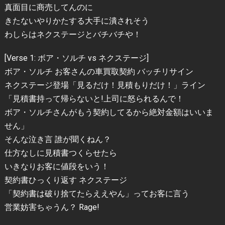
真面目に商売してんのに
きたないやりかたする大手に潰されそう
わしらはネクステージとバチバチや！
[Verse 1: ボア・ソルチ vs ネクステージ]
ボア・ソルチ お客さんの車買取契約 バッチリサイン
ネクステージ登場「見るだけ！見積もりだけ！」ライン
「見積書持って帰らないと!上司に怒られるんで！
ボア・ソルチさんがもう契約してるから絶対金額はいいま
せん」
そんな泣き言 誰が聞くねん？
仕方なしに見積書つくらせたら
いきなりお客に値段をいう！
契約書ひっくり返す ネクステージ
「契約書は破り捨てたらええやん」ってお客に言う
営業妨害ちゃうん？ Rage!