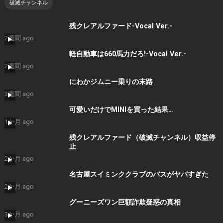
破滅チャンネル
残クレアルファード-Vocal Ver.-
2週間 ago
軽自動車は660馬力だろ!-Vocal Ver.-
2週間 ago
にわかジムニー乗りの末路
3週間 ago
可愛いだけでMINIを買った結果…
1か月 ago
残クレアルファード（破滅チャンネル）収益停
止
2か月 ago
名古屋スイミンククラブのバスがヤバすぎた
2か月 ago
グーニーズワン巨額詐欺疑惑の真相
3か月 ago