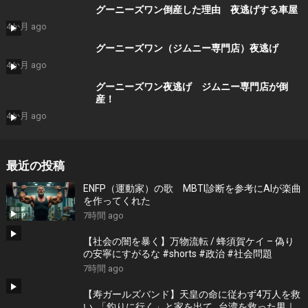
グーニーズワン倒産した理由 夜逃げする車屋
4か月 ago
グーニーズワン（ジムニー専門店）夜逃げ
4か月 ago
グーニーズワン夜逃げ ジムニー専門店が倒
産！
4か月 ago
最近の投稿
ENFP（運動家）の歌 MBTI診断を参考にAIが楽曲
を作ってくれた
7時間 ago
【社会の闇を暴く】万物流転 / 蜂須賀ケイ – 偽り
の安寧にすがるな #shorts #政治 #社会問題
7時間 ago
【寿ガールズバンド】天皇の命に従わず4万人を救
い..「釣りに行く」と家を出て.. 台湾を救った男｜