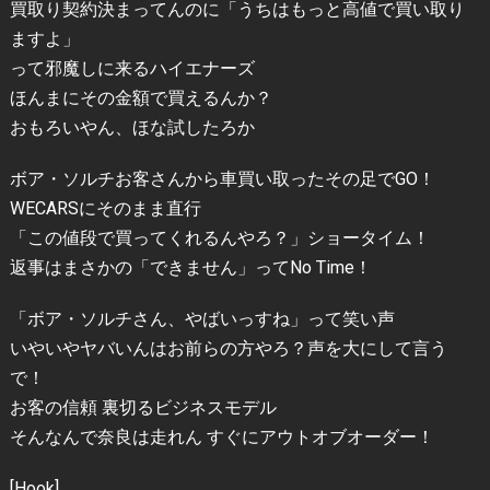
買取り契約決まってんのに「うちはもっと高値で買い取り
ますよ」
って邪魔しに来るハイエナーズ
ほんまにその金額で買えるんか？
おもろいやん、ほな試したろか
ボア・ソルチお客さんから車買い取ったその足でGO！
WECARSにそのまま直行
「この値段で買ってくれるんやろ？」ショータイム！
返事はまさかの「できません」ってNo Time！
「ボア・ソルチさん、やばいっすね」って笑い声
いやいやヤバいんはお前らの方やろ？声を大にして言う
で！
お客の信頼 裏切るビジネスモデル
そんなんで奈良は走れん すぐにアウトオブオーダー！
[Hook]