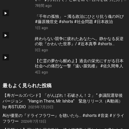
根本博『名もなき勝利』 by 寿STUDIO
7時間 ago
「千年の孤独」 – 濁る政治にひとり抗う魂の叫び
#藤原幾世史 #shorts #社会問題 #日本政治
1日 ago
終わらない競争に疲れたあなたへ。静かなる反逆
の歌『かわいた世界』/ #近本真季 #shorts
#music
3日 ago
【亡霊の夢から醒めよ】過去の栄光にすがる日本
社会への痛烈な一撃『遠い蜃気楼』 #佐久間隼人
4日 ago
最もよく見られた投稿
【寿ガールズバンド】「がんばれ！石破さん！２」 ” 参議院選挙後
バージョン “Hang in There, Mr. Ishiba” 緊急リリース（AI動画）
by 寿STUDIO
2025年7月23日
AIが優里の『ドライフラワー』を聴いたら… #shorts #音楽 #ドライ
フラワー
2026年7月13日