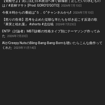
【覚醒せよ】泥に沈む日本政治へ捧ぐ鎮魂歌｜正したいの求むもの
は / #若林マサト [Prod. GORO’G’GOTO]
2026年7月13日
今夜８時からの番組は”５．０”チャンネルから❗️
2026年7月13日
【怒りの告発】思考を止めた従順な羊たちを叩き起こす反逆の歌
『果実と枯れ葉』 #shorts #志位暁
2026年7月23日
ENTP（討論者）MBTI診断の性格タイプ別にテーマソング作ってみ
た
2026年7月23日
AIがCreepy NutsのBling-Bang-Bang-Bornを聴いたらこんな曲作って
くれた
2025年11月14日