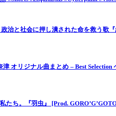
治と社会に押し潰された命を救う歌『絶望
ジナル曲まとめ – Best Selection 
虫』 [Prod. GORO’G’GOTO] #