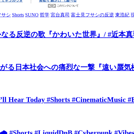
フサシ
Shorts
SUNO
哲学
宮台真司
富士見フサシの反逆
東浩紀
の歌『かわいた世界』/ #近本真季 #sho
がる日本社会への痛烈な一撃『遠い蜃気楼
’ll Hear Today #Shorts #CinematicMusic #
 🌧️ #Shorts #LiquidDnB #Cyberpunk #Vibe