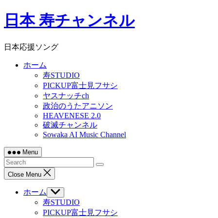
Skip
日本 寿チャンネル
to
content
日本応援ソング
ホーム
寿STUDIO
PICKUP富士見フサシ
ヤスナッチch
政治のうたアニソン
HEAVENESE 2.0
破滅チャンネル
Sowaka AI Music Channel
Menu
Close Menu
ホーム
Show
sub
寿STUDIO
menu
PICKUP富士見フサシ