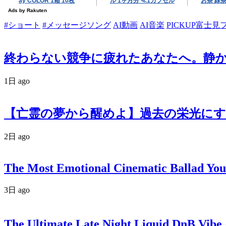
#ショート
#メッセージソング
AI動画
AI音楽
PICKUP富士見
終わらない競争に疲れたあなたへ。静かなる反逆
1日 ago
【亡霊の夢から醒めよ】過去の栄光にす
2日 ago
The Most Emotional Cinematic Ballad You
3日 ago
The Ultimate Late Night Liquid DnB Vibe