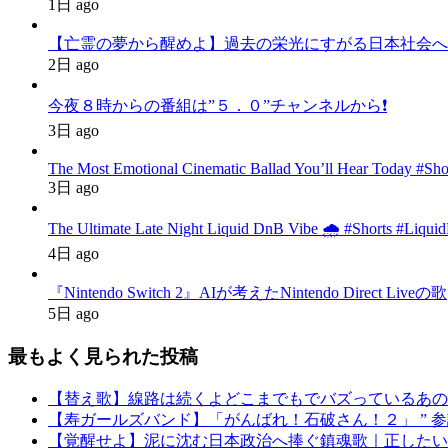
1日 ago
【亡霊の夢から醒めよ】過去の栄光にすがる日本社会へ
2日 ago
今夜８時からの番組は”５．０”チャンネルから❗️
3日 ago
The Most Emotional Cinematic Ballad You’ll Hear Today #Sh
3日 ago
The Ultimate Late Night Liquid DnB Vibe 🌧️ #Shorts #Liqu
4日 ago
『Nintendo Switch 2』AIが考えたNintendo Direct Liveの歌
5日 ago
最もよく見られた投稿
【替え歌】線路は続くよどこまでもでバズっているあの
【寿ガールズバンド】「がんばれ！石破さん！２」 ” 参議院選挙後バ
【覚醒せよ】泥に沈む日本政治へ捧ぐ鎮魂歌｜正したいの求むものは