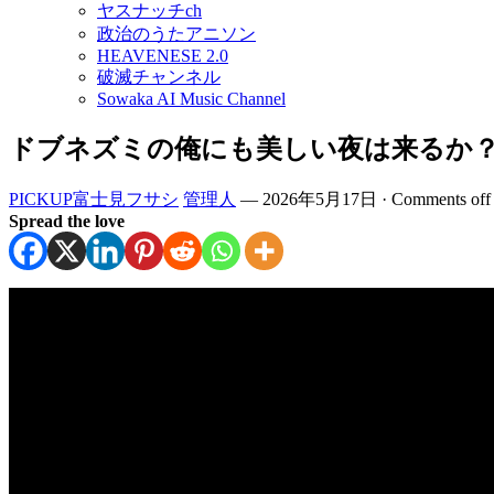
ヤスナッチch
政治のうたアニソン
HEAVENESE 2.0
破滅チャンネル
Sowaka AI Music Channel
ドブネズミの俺にも美しい夜は来るか？ 日
PICKUP富士見フサシ
管理人
—
2026年5月17日
·
Comments off
Spread the love