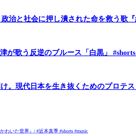
と社会に押し潰された命を救う歌『絶望の先
歌う反逆のブルース「白黒」 #shorts
け。現代日本を生き抜くためのプロテスト
』/ #近本真季 #shorts #music