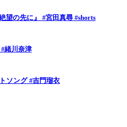
に』 #宮田真尋 #shorts
 #緒川奈津
ソング #吉門瑠衣