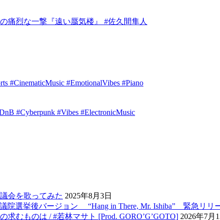
の痛烈な一撃『遠い蜃気楼』 #佐久間隼人
orts #CinematicMusic #EmotionalVibes #Piano
idDnB #Cyberpunk #Vibes #ElectronicMusic
議会を歌ってみた
2025年8月3日
ージョン “Hang in There, Mr. Ishiba” 緊急リリー
 / #若林マサト [Prod. GORO’G’GOTO]
2026年7月