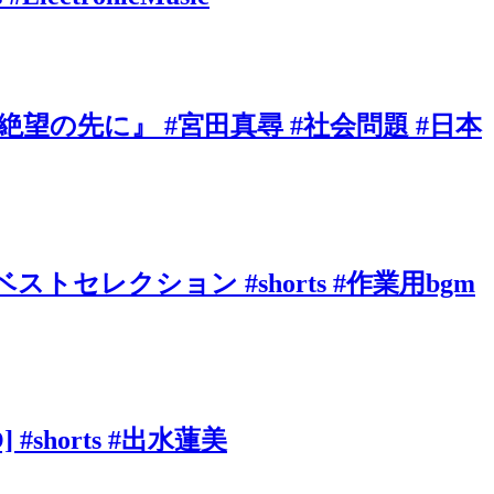
の先に』 #宮田真尋 #社会問題 #日本
ベストセレクション #shorts #作業用bgm
shorts #出水蓮美