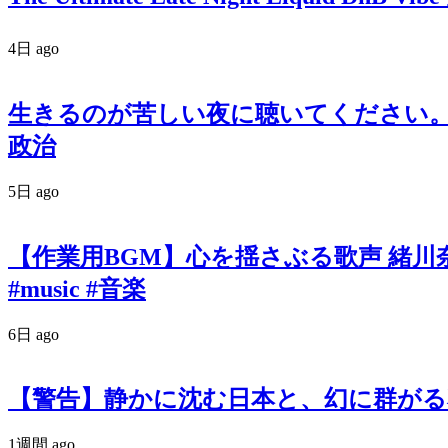
4日 ago
生きるのが苦しい夜に聴いてください。政
政治
5日 ago
【作業用BGM】心を揺さぶる歌声 緒川奈津 オリ
#music #音楽
6日 ago
【警告】静かに沈む日本と、幻に群がる私たち。『羽
1週間 ago