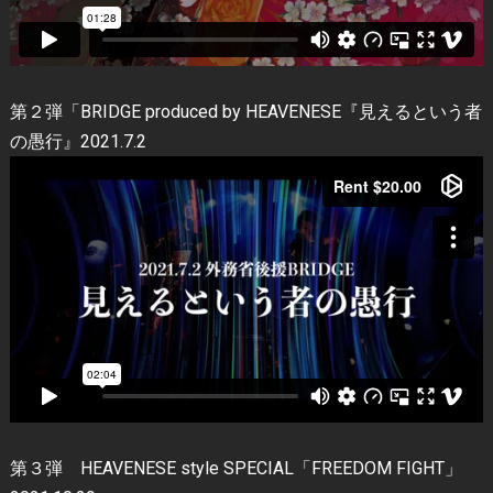
第２弾「BRIDGE produced by HEAVENESE『見えるという者
の愚行』2021.7.2
第３弾 HEAVENESE style SPECIAL「FREEDOM FIGHT」