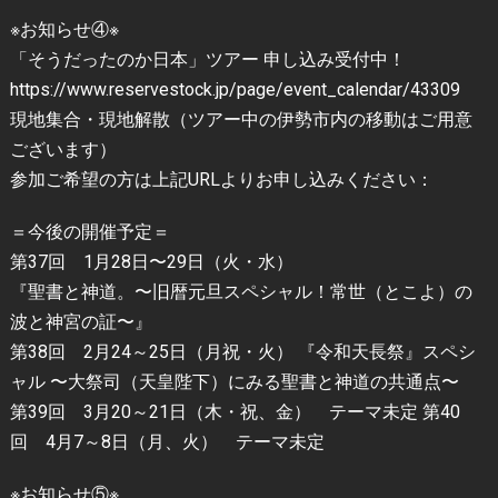
※お知らせ④※
「そうだったのか日本」ツアー 申し込み受付中！
https://www.reservestock.jp/page/event_calendar/43309
現地集合・現地解散（ツアー中の伊勢市内の移動はご用意
ございます）
参加ご希望の方は上記URLよりお申し込みください：
＝今後の開催予定＝
第37回 1月28日〜29日（火・水）
『聖書と神道。〜旧暦元旦スペシャル！常世（とこよ）の
波と神宮の証〜』
第38回 2月24～25日（月祝・火） 『令和天長祭』スペシ
ャル 〜大祭司（天皇陛下）にみる聖書と神道の共通点〜
第39回 3月20～21日（木・祝、金） テーマ未定 第40
回 4月7～8日（月、火） テーマ未定
※お知らせ⑤※