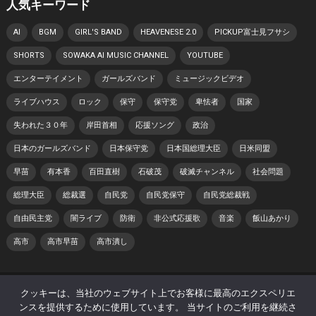
人気キーワード
AI
BGM
GIRL'S BAND
HEAVENESE 2.0
PICKUP富士見フサシ
SHORTS
SOWAKA AI MUSIC CHANNEL
YOUTUBE
エンターテイメント
ガールズバンド
ミュージックビデオ
ライブハウス
ロック
保守
保守党
卑怯者
国家
失われた３０年
岸田首相
応援ソング
政治
日本のガールズバンド
日本保守党
日本国総理大臣
日米同盟
早苗
有本香
百田直樹
石破茂
破滅チャンネル
社会問題
総理大臣
総裁選
自民党
自民党保守
自民党総裁戦
自由民主党
闇ライブ
防衛
非公式応援歌
音楽
飯山あかり
高市
高市早苗
高市潰し
© 2026 日本 寿チャンネル -
WordPress Theme
by
WPEnjoy
クッキーは、当社のウェブサイト上でお客様に最高のエクスペリエ
ンスを提供するために使用しています。 当サイトのご利用を継続さ
ホーム
プライバシーポリシー
著作権・肖像権について