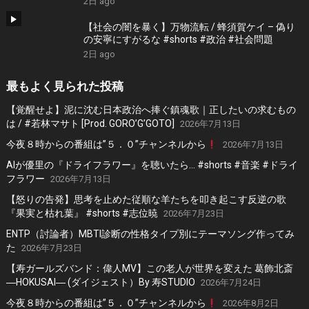
2日 ago
【社会の闇を暴く】万物流転 / 蜂須賀ケイ – 偽り
の安寧にすがるな #shorts #政治 #社会問題
2日 ago
最もよく見られた投稿
【覚醒せよ】泥に沈む日本政治へ捧ぐ鎮魂歌｜正したいの求むもの
は / #若林マサト [Prod. GORO’G’GOTO]
2026年7月13日
今夜８時からの番組は”５．０”チャンネルから
2026年7月13日
AIが優里の『ドライフラワー』を聴いたら… #shorts #音楽 #ドライ
フラワー
2026年7月13日
【怒りの告発】思考を止めた従順な羊たちを叩き起こす反逆の歌
『果実と枯れ葉』 #shorts #志位暁
2026年7月23日
ENTP（討論者）MBTI診断の性格タイプ別にテーマソング作ってみ
た
2026年7月23日
【寿ガールズバンド：偉人MV】この老人が世界を変えた 葛飾北斎
―HOKUSAI― (ダイジェスト）By 寿STUDIO
2026年7月24日
今夜８時からの番組は”５．０”チャンネルから
2026年8月2日