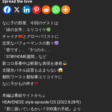
Spread the love
なに子の部屋、今回のゲストは
「緑の女帝」ユリコイケ
チャイナ
とグローバリストに
忠実なパフォーマンスの数々
「密です」、「5つの小」、
「STAYHOME週間」など
新コロ茶番中は斬新な表現を連発
太陽光パネル設置も止まらない
都民ワースト都知事ユリコイケに
なに子がもの申す
本編は番組サイトから↓
HEAVENESE style episode125 (2022.8.28号)
『君に届いているかい？200通の手紙』より