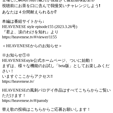
視聴前にお茶を口に含んで我慢笑いチャレンジしよう❗️
あなたは４分間耐えられるか⁉️
本編は番組サイトから↓
HEAVENESE style episode155 (2023.3.26号)
『君よ、涙のわけを知れ』より
https://heavenese.tv/#/viewer/1155
＜HEAVENESEからのお知らせ＞
※お知らせ①※
HEAVENESEstyle公式ホームページ、ついに始動！
まずは、様々な機能のお試し「beta版」としてお楽しみくだ
さい！
いますぐここからアクセス‼️
https://heavenese.tv/
HEAVENESEの風刺パロデイ作品はすべてこちらからご覧い
ただけます！
https://heavenese.tv/#/parody
替え歌の投稿はこちらからご応募お願いします！