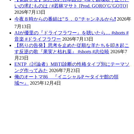
いの求むものは / #若林マサト [Prod. GORO’G’GOTO]
2026年7月13日
今夜８時からの番組は”５．０”チャンネルから❗️
2026年
7月13日
AIが優里の『ドライフラワー』を聴いたら… #shorts #
音楽 #ドライフラワー
2026年7月13日
【怒りの告発】思考を止めた従順な羊たちを叩き起こ
す反逆の歌『果実と枯れ葉』 #shorts #志位暁
2026年7
月23日
ENTP（討論者）MBTI診断の性格タイプ別にテーマソ
ング作ってみた
2026年7月23日
俺のオートマ86 『イニシャルP 〜タイヤ館の領
域〜』
2025年12月4日