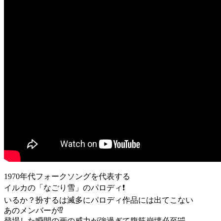
1970年代フォークソングを代表する
イルカの「なごり雪」のパロディ❗️
いるか？扮するは滅多にパロディ作品には出てこない
あのメンバーが⁉️
登場した瞬間の画の威力が強過ぎて腹筋崩壊必至🤣