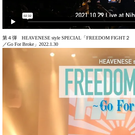
第４弾 HEAVENESE style SPECIAL「FREEDOM FIGHT２
／Go For Broke」2022.1.30