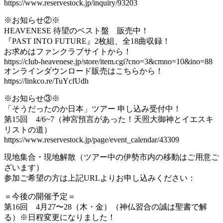
https://www.reservestock.jp/inquiry/93203
※お知らせ②※
HEAVENESE 待望のベスト盤 販売中！
『PAST INTO FUTURE』2枚組、全18曲収録！
お求めはファンクラブサイトから！
https://club-heavenese.jp/store/item.cgi?cno=3&cmno=10&ino=88
オンラインダウンロード販売はこちらから！
https://linkco.re/TuYcfUdh
※お知らせ③※
「そうだったのか日本」ツアー 申し込み受付中！
第15回 4/6~7（神宮預言があった！天照大御神とイエスキ
リストの道）
https://www.reservestock.jp/page/event_calendar/43309
現地集合・現地解散（ツアー中の伊勢市内の移動はご用意ご
ざいます）
参加ご希望の方は上記URLよりお申し込みください：
＝今後の開催予定＝
第16回 4月27〜28（木・金）（神仏習合の誠は聖書で解
る）※日程変更になりました！