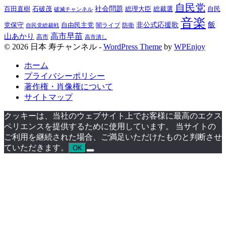
自民党
百田直樹
社会問題
総理大臣
総裁選
石破茂
自民
破滅チャンネル
音楽
飯
非公式応援歌
党保守
自由民主党
防衛
自民党総裁戦
闇ライブ
高市早苗
山あかり
高市
高市潰し
© 2026 日本 寿チャンネル -
WordPress Theme
by
WPEnjoy
ホーム
プライバシーポリシー
著作権・肖像権について
サイトマップ
クッキーは、当社のウェブサイト上でお客様に最高のエクス
ペリエンスを提供するために使用しています。 当サイトの
ご利用を継続された場合、ご満足いただけたものと判断させ
ていただきます。
OK