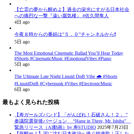
【亡霊の夢から醒めよ】過去の栄光にすがる日本社会
への痛烈な一撃『遠い蜃気楼』 #佐久間隼人
4日 ago
今夜８時からの番組は”５．０”チャンネルから❗️
5日 ago
The Most Emotional Cinematic Ballad You’ll Hear Today
#Shorts #CinematicMusic #EmotionalVibes #Piano
5日 ago
The Ultimate Late Night Liquid DnB Vibe 🌧️ #Shorts
#LiquidDnB #Cyberpunk #Vibes #ElectronicMusic
6日 ago
最もよく見られた投稿
【寿ガールズバンド】「がんばれ！石破さん！２」 ”
参議院選挙後バージョン “Hang in There, Mr. Ishiba”
緊急リリース（AI動画）by 寿STUDIO
2025年7月23日
【覚醒せよ】泥に沈む日本政治へ捧ぐ鎮魂歌｜正した