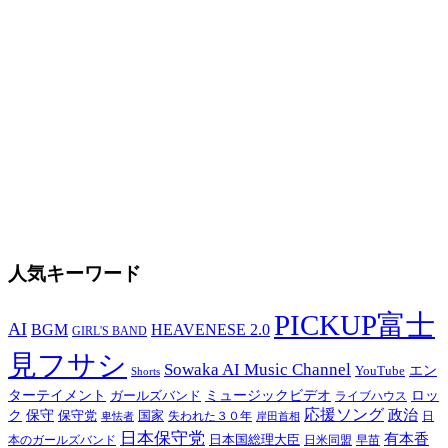
人気キーワード
PICKUP富士
AI
BGM
HEAVENESE 2.0
GIRL'S BAND
見フサシ
Sowaka AI Music Channel
エン
YouTube
Shorts
ターテイメント
ミュージックビデオ
ロッ
ガールズバンド
ライブハウス
応援ソング
保守
政治
ク
保守党
国家
卑怯者
失われた３０年
日
岸田首相
日本保守党
有本香
日本国総理大臣
日米同盟
早苗
本のガールズバンド