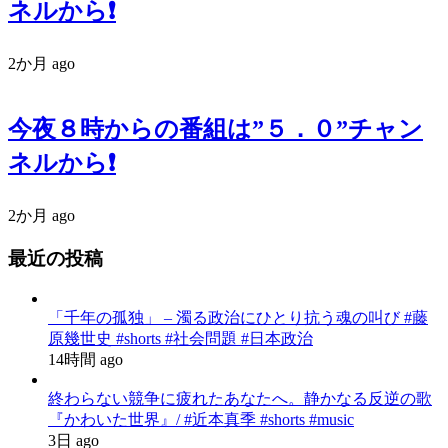
ネルから❗️
2か月 ago
今夜８時からの番組は”５．０”チャン
ネルから❗️
2か月 ago
最近の投稿
「千年の孤独」 – 濁る政治にひとり抗う魂の叫び #藤
原幾世史 #shorts #社会問題 #日本政治
14時間 ago
終わらない競争に疲れたあなたへ。静かなる反逆の歌
『かわいた世界』/ #近本真季 #shorts #music
3日 ago