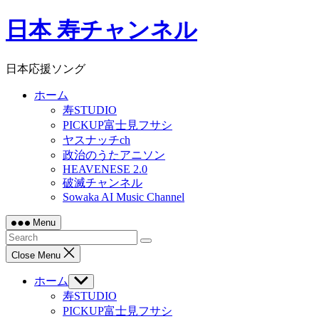
Skip
日本 寿チャンネル
to
content
日本応援ソング
ホーム
寿STUDIO
PICKUP富士見フサシ
ヤスナッチch
政治のうたアニソン
HEAVENESE 2.0
破滅チャンネル
Sowaka AI Music Channel
Menu
Close Menu
ホーム
Show
sub
寿STUDIO
menu
PICKUP富士見フサシ