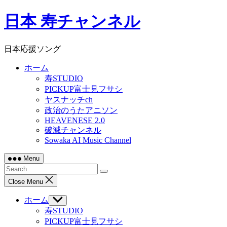
Skip
日本 寿チャンネル
to
content
日本応援ソング
ホーム
寿STUDIO
PICKUP富士見フサシ
ヤスナッチch
政治のうたアニソン
HEAVENESE 2.0
破滅チャンネル
Sowaka AI Music Channel
Menu
Close Menu
ホーム
Show
sub
寿STUDIO
menu
PICKUP富士見フサシ