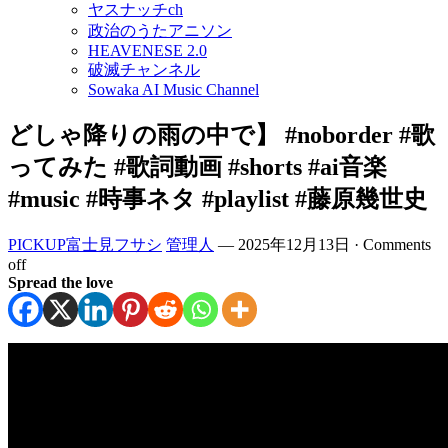
ヤスナッチch
政治のうたアニソン
HEAVENESE 2.0
破滅チャンネル
Sowaka AI Music Channel
どしゃ降りの雨の中で】 #noborder #歌
ってみた #歌詞動画 #shorts #ai音楽
#music #時事ネタ #playlist #藤原幾世史
PICKUP富士見フサシ
管理人
—
2025年12月13日
·
Comments
off
Spread the love