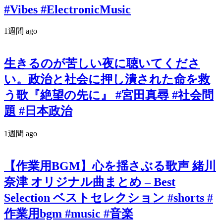
#Vibes #ElectronicMusic
1週間 ago
生きるのが苦しい夜に聴いてくださ
い。政治と社会に押し潰された命を救
う歌『絶望の先に』 #宮田真尋 #社会問
題 #日本政治
1週間 ago
【作業用BGM】心を揺さぶる歌声 緒川
奈津 オリジナル曲まとめ – Best
Selection ベストセレクション #shorts #
作業用bgm #music #音楽