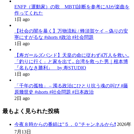
ENFP（運動家）の歌 MBTI診断を参考にAIが楽曲を
作ってくれた
1日 ago
【社会の闇を暴く】万物流転 / 蜂須賀ケイ – 偽りの安
寧にすがるな #shorts #政治 #社会問題
1日 ago
【寿ガールズバンド】天皇の命に従わず4万人を救い..
「釣りに行く」と家を出て.. 台湾を救った男｜根本博
『名もなき勝利』 by 寿STUDIO
1日 ago
「千年の孤独」 – 濁る政治にひとり抗う魂の叫び #藤
原幾世史 #shorts #社会問題 #日本政治
2日 ago
最もよく見られた投稿
今夜８時からの番組は”５．０”チャンネルから❗️
2026年
7月13日