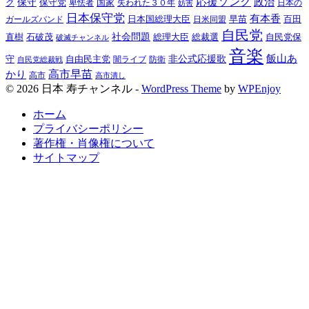
応援ソング
政治
ク
保守
保守党
国家
失われた３０年
卑怯者
日本の
妨害
日本保守党
有本香
百田
日本国総理大臣
日米同盟
早苗
ガールズバンド
自民党
直樹
石破茂
社会問題
総理大臣
総裁選
自民党保
破滅チャンネル
音楽
飯山あ
非公式応援歌
守
自由民主党
防衛
自民党総裁戦
闇ライブ
高市早苗
かり
高市
高市潰し
© 2026 日本 寿チャンネル -
WordPress Theme
by
WPEnjoy
ホーム
プライバシーポリシー
著作権・肖像権について
サイトマップ