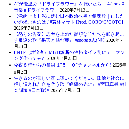
AIが優里の『ドライフラワー』を聴いたら… #shorts #
音楽 #ドライフラワー
2026年7月13日
【覚醒せよ】泥に沈む日本政治へ捧ぐ鎮魂歌｜正した
いの求むものは / #若林マサト [Prod. GORO’G’GOTO]
2026年7月13日
【怒りの告発】思考を止めた従順な羊たちを叩き起こ
す反逆の歌『果実と枯れ葉』 #shorts #志位暁
2026年7
月23日
ENTP（討論者）MBTI診断の性格タイプ別にテーマソ
ング作ってみた
2026年7月23日
今夜８時からの番組は”５．０”チャンネルから❗️
2026年
8月2日
生きるのが苦しい夜に聴いてください。政治と社会に
押し潰された命を救う歌『絶望の先に』 #宮田真尋 #社
会問題 #日本政治
2026年7月31日