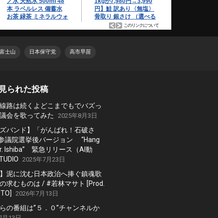
富士山
日本保守党
高市早苗
見られた投稿
線路は続くよどこまでもでバズっ
議会を歌ってみた
2025年8月3日
ズバンド】「がんばれ！石破さ
 参議院選挙後バージョン “Hang
, Mr. Ishiba” 緊急リリース（AI動
TUDIO
2025年7月23日
】泥に沈む日本政治へ捧ぐ鎮魂歌
求むものは / #若林マサト [Prod.
TO]
2026年7月13日
らの番組は”５．０”チャンネルか
7月13日