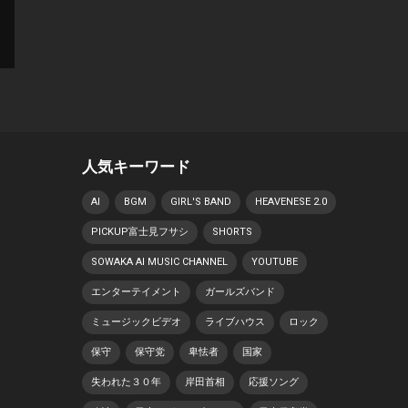
人気キーワード
AI
BGM
GIRL'S BAND
HEAVENESE 2.0
PICKUP富士見フサシ
SHORTS
SOWAKA AI MUSIC CHANNEL
YOUTUBE
エンターテイメント
ガールズバンド
ミュージックビデオ
ライブハウス
ロック
保守
保守党
卑怯者
国家
失われた３０年
岸田首相
応援ソング