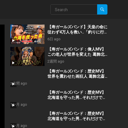
【寿ガールズバンド】天皇の命に
従わず4万人を救い..「釣りに行
く」と家を出て.. 台湾を救った男
6日 ago
｜根本博『名もなき勝利』 by
寿STUDIO
【寿ガールズバンド：偉人MV】
この老人が世界を変えた 葛飾北
斎 ―HOKUSAI― (ダイジェス
2週間 ago
ト）By 寿STUDIO
【寿ガールズバンド：歴史MV】
世界を震わせた画狂人 葛飾北斎
―HOKUSAI― “あと10年くれ！”
3週間 ago
(AI動画）By 寿STUDIO
【寿ガールズバンド：歴史MV】
北海道を守った男…それだけでは
なかった｜沈黙の英雄・樋口季一
1か月 ago
郎 “私が引き受けた” By 寿
STUDIO
【寿ガールズバンド：歴史MV】
北海道を守った男…それだけでは
なかった｜沈黙の英雄・樋口季一
1か月 ago