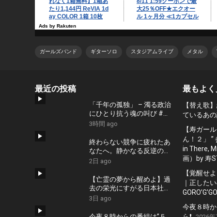
ガールズバンド
ギターソロ
スタジアムライブ
メタル
最近の投稿
最もよく
「千年の孤独」 – 濁る政治
【替え歌】
にひとり抗う魂の叫び #藤
ているあの
原幾世史 #shorts #社会問
3時間 ago
【寿ガール
題 #日本政治
ん！２」 ”
終わらない競争に疲れたあ
in There
なたへ。静かなる反逆の歌
画）by 寿S
『かわいた世界』/ #近本真
2日 ago
季 #shorts #music
【覚醒せよ
【亡霊の夢から醒めよ】過
｜正したいの
去の栄光にすがる日本社会
GORO’G’GO
への痛烈な一撃『遠い蜃気
3日 ago
楼』 #佐久間隼人
今夜８時か
今夜８時からの番組は”５．
ら❗️
2026年