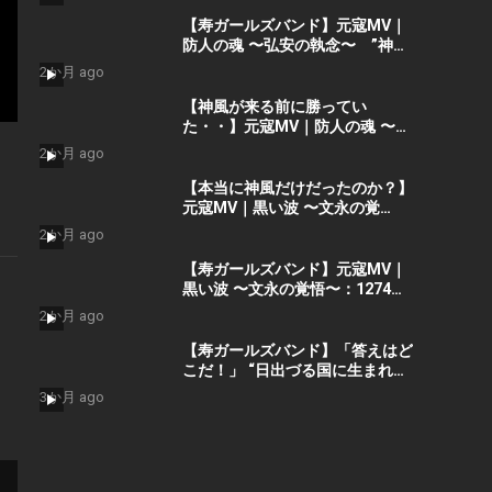
郎 “私が引き受けた” By 寿
STUDIO
【寿ガールズバンド】元寇MV｜
防人の魂 〜弘安の執念〜 ”神風
だけじゃない・武士たちはもう勝
2か月 ago
っていた” （AIショート動画）
By 寿STUDIO Part 2
【神風が来る前に勝ってい
た・・】元寇MV｜防人の魂 〜弘
安の執念〜 By 寿ガールズバン
2か月 ago
ド （AI動画）Part2
【本当に神風だけだったのか？】
元寇MV｜黒い波 〜文永の覚
悟〜：1274年 博多湾 九百艘の黒
2か月 ago
い船団に立ち向かった 日の本の
覚悟 (AIショート動画）Part 1
【寿ガールズバンド】元寇MV｜
by 寿ガールズバンド
黒い波 〜文永の覚悟〜：1274年
博多湾 九百艘の黒い船団に立ち
2か月 ago
向かった 日の本の覚悟 (AI動
画）Part 1 by 寿STDIO
【寿ガールズバンド】「答えはど
こだ！」 “日出づる国に生まれ
て” （AIハイブリッド動
3か月 ago
画） by 寿STUDIO
（Guitar : Yoshino -Lynch) プ
ロモーションショート