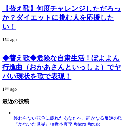
【替え歌】何度チャレンジしただろっ
か？ダイエットに挑む人を応援した
い！
1年 ago
◆替え歌◆危険な自粛生活！ぼよよん
行進曲（おかあさんといっしょ）でヤ
バい現状を歌で表現！
1年 ago
最近の投稿
終わらない競争に疲れたあなたへ。静かなる反逆の歌
『かわいた世界』/ #近本真季 #shorts #music