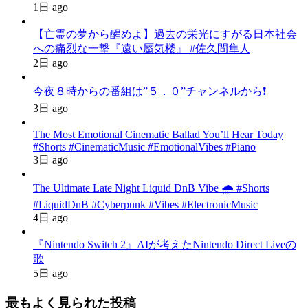
1日 ago
【亡霊の夢から醒めよ】過去の栄光にすがる日本社会
への痛烈な一撃『遠い蜃気楼』 #佐久間隼人
2日 ago
今夜８時からの番組は”５．０”チャンネルから❗️
3日 ago
The Most Emotional Cinematic Ballad You’ll Hear Today
#Shorts #CinematicMusic #EmotionalVibes #Piano
3日 ago
The Ultimate Late Night Liquid DnB Vibe 🌧️ #Shorts
#LiquidDnB #Cyberpunk #Vibes #ElectronicMusic
4日 ago
『Nintendo Switch 2』AIが考えたNintendo Direct Liveの
歌
5日 ago
最もよく見られた投稿