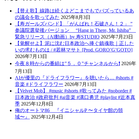
【替え歌】線路は続くよどこまでもでバズっているあ
の議会を歌ってみた
2025年8月3日
【寿ガールズバンド】「がんばれ！石破さん！２」 ”
参議院選挙後バージョン “Hang in There, Mr. Ishiba”
緊急リリース（AI動画）by 寿STUDIO
2025年7月23日
【覚醒せよ】泥に沈む日本政治へ捧ぐ鎮魂歌｜正した
いの求むものは / #若林マサト [Prod. GORO’G’GOTO]
2026年7月13日
今夜８時からの番組は”５．０”チャンネルから❗️
2026年
7月13日
AIが優里の『ドライフラワー』を聴いたら… #shorts #
音楽 #ドライフラワー
2026年7月13日
【Velvet Mob】 #music #shorts #歌ってみた #noborder #
日本政治 #政府批判 #ai音楽 #溝口勇児 #playlist #近本真
季
2025年12月8日
俺のオートマ86 『イニシャルP 〜タイヤ館の領
域〜』
2025年12月4日