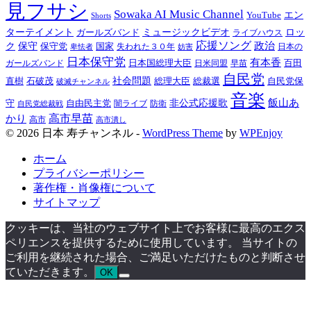
見フサシ
Sowaka AI Music Channel
エン
YouTube
Shorts
ターテイメント
ミュージックビデオ
ロッ
ガールズバンド
ライブハウス
応援ソング
保守
政治
ク
保守党
国家
卑怯者
失われた３０年
日本の
妨害
日本保守党
有本香
百田
日本国総理大臣
日米同盟
早苗
ガールズバンド
自民党
直樹
社会問題
総理大臣
総裁選
石破茂
自民党保
破滅チャンネル
音楽
飯山あ
非公式応援歌
守
自由民主党
防衛
自民党総裁戦
闇ライブ
高市早苗
かり
高市
高市潰し
© 2026 日本 寿チャンネル -
WordPress Theme
by
WPEnjoy
ホーム
プライバシーポリシー
著作権・肖像権について
サイトマップ
クッキーは、当社のウェブサイト上でお客様に最高のエクス
ペリエンスを提供するために使用しています。 当サイトの
ご利用を継続された場合、ご満足いただけたものと判断させ
ていただきます。
OK