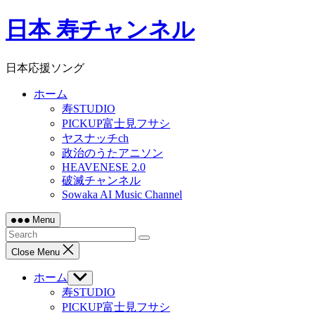
Skip
日本 寿チャンネル
to
content
日本応援ソング
ホーム
寿STUDIO
PICKUP富士見フサシ
ヤスナッチch
政治のうたアニソン
HEAVENESE 2.0
破滅チャンネル
Sowaka AI Music Channel
Menu
Close Menu
ホーム
Show
sub
寿STUDIO
menu
PICKUP富士見フサシ