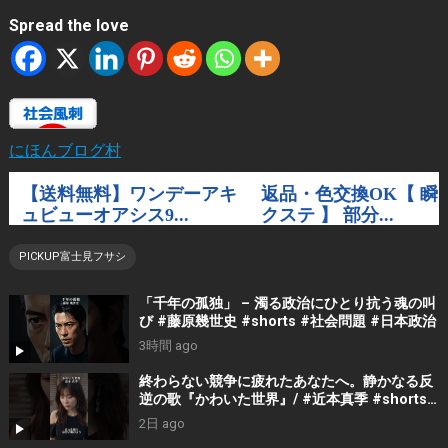
Spread the love
にほんブログ村
PICKUP富士見フサシ
「千年の孤独」 – 濁る政治にひとり抗う魂の叫
び #藤原幾世史 #shorts #社会問題 #日本政治
3時間 ago
終わらない競争に疲れたあなたへ。静かなる反
逆の歌『かわいた世界』/ #近本真季 #shorts
#music
2日 ago