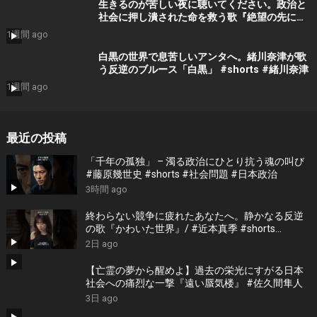
生きるのが苦しい夜に聴いてください。政治と
社会に押し潰された命を救う歌『絶望の先に』
#宮田真尋 #shorts
1週間 ago
白黒の世界で息苦しいアンタへ。緒川奈津が歌
う反逆のブルース「白黒」 #shorts #緒川奈津
1週間 ago
最近の投稿
「千年の孤独」 – 濁る政治にひとり抗う魂の叫び
#藤原幾世史 #shorts #社会問題 #日本政治
3時間 ago
終わらない競争に疲れたあなたへ。静かなる反逆
の歌『かわいた世界』/ #近本真季 #shorts
#music
2日 ago
【亡霊の夢から醒めよ】過去の栄光にすがる日本
社会への痛烈な一撃『遠い蜃気楼』 #佐久間隼人
3日 ago