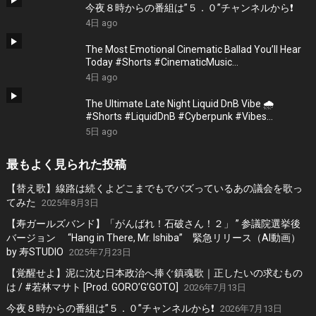
今夜８時からの番組は”５．０”チャンネルから❗️
4日 ago
The Most Emotional Cinematic Ballad You’ll Hear
Today #Shorts #CinematicMusic
#EmotionalVibes #Piano
4日 ago
The Ultimate Late Night Liquid DnB Vibe 🌧️
#Shorts #LiquidDnB #Cyberpunk #Vibes
#ElectronicMusic
5日 ago
最もよく見られた投稿
【替え歌】線路は続くよどこまでもでバズっているあの議会を歌っ
てみた
2025年8月3日
【寿ガールズバンド】「がんばれ！石破さん！２」 ” 参議院選挙後
バージョン “Hang in There, Mr. Ishiba” 緊急リリース（AI動画）
by 寿STUDIO
2025年7月23日
【覚醒せよ】泥に沈む日本政治へ捧ぐ鎮魂歌｜正したいの求むもの
は / #若林マサト [Prod. GORO’G’GOTO]
2026年7月13日
今夜８時からの番組は”５．０”チャンネルから❗️
2026年7月13日