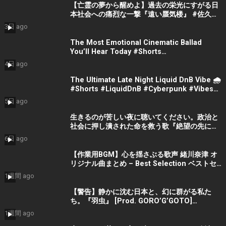
【亡霊の夢から醒めよ】過去の栄光にすがる日
本社会への痛烈な一撃『遠い蜃気楼』 #佐久間
隼人
3日 ago
The Most Emotional Cinematic Ballad
You’ll Hear Today #Shorts
#CinematicMusic #EmotionalVibes #Piano
4日 ago
The Ultimate Late Night Liquid DnB Vibe 🌧️
#Shorts #LiquidDnB #Cyberpunk #Vibes
#ElectronicMusic
5日 ago
生きるのが苦しい夜に聴いてください。政治と
社会に押し潰された命を救う歌『絶望の先に』
#宮田真尋 #社会問題 #日本政治
6日 ago
【作業用BGM】心を揺さぶる歌声 緒川奈津 オ
リジナル曲まとめ – Best Selection ベストセ
レクション #shorts #作業用bgm #music #音
1週間 ago
楽
【警告】静かに沈む日本と、幻に群がる私た
ち。『羽虫』 [Prod. GORO’G’GOTO]
#shorts #出水蓮美
1週間 ago