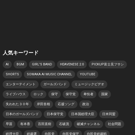
人気キーワード
AI
BGM
GIRL'S BAND
HEAVENESE 2.0
PICKUP富士見フサシ
SHORTS
SOWAKA AI MUSIC CHANNEL
YOUTUBE
エンターテイメント
ガールズバンド
ミュージックビデオ
ライブハウス
ロック
保守
保守党
卑怯者
国家
失われた３０年
岸田首相
応援ソング
政治
日本のガールズバンド
日本保守党
日本国総理大臣
日米同盟
早苗
有本香
百田直樹
石破茂
破滅チャンネル
社会問題
総理大臣
総裁選
自民党
自民党保守
自民党総裁戦