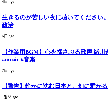
4日 ago
生きるのが苦しい夜に聴いてください。政
政治
6日 ago
【作業用BGM】心を揺さぶる歌声 緒川奈津 オリ
#music #音楽
7日 ago
【警告】静かに沈む日本と、幻に群がる私たち。『羽
1週間 ago