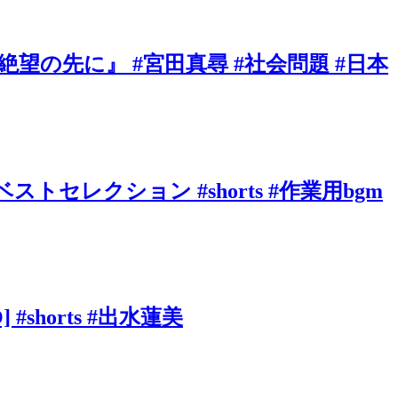
の先に』 #宮田真尋 #社会問題 #日本
ベストセレクション #shorts #作業用bgm
shorts #出水蓮美