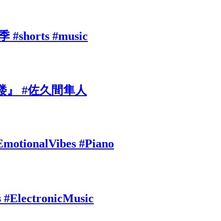
rts #music
』 #佐久間隼人
EmotionalVibes #Piano
s #ElectronicMusic