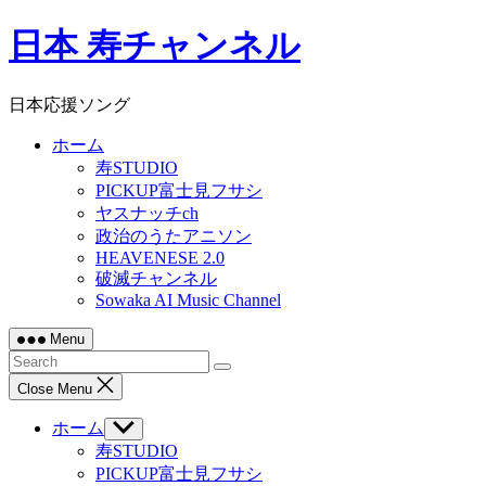
Skip
日本 寿チャンネル
to
content
日本応援ソング
ホーム
寿STUDIO
PICKUP富士見フサシ
ヤスナッチch
政治のうたアニソン
HEAVENESE 2.0
破滅チャンネル
Sowaka AI Music Channel
Menu
Close Menu
ホーム
Show
sub
寿STUDIO
menu
PICKUP富士見フサシ