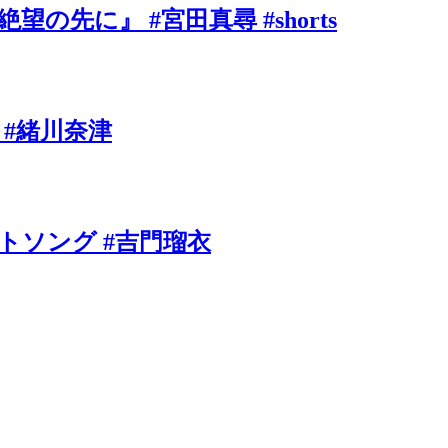
に』 #宮田真尋 #shorts
 #緒川奈津
ソング #吉門瑠衣