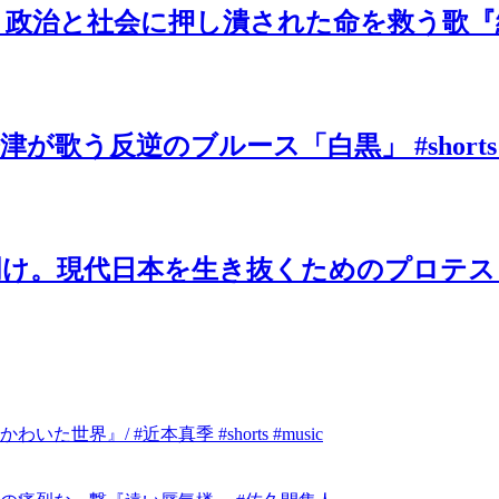
と社会に押し潰された命を救う歌『絶望の先
歌う反逆のブルース「白黒」 #shorts
け。現代日本を生き抜くためのプロテスト
』/ #近本真季 #shorts #music