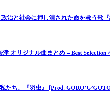
治と社会に押し潰された命を救う歌『絶望
ジナル曲まとめ – Best Selection 
虫』 [Prod. GORO’G’GOTO] #