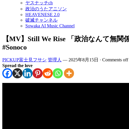
ヤスナッチch
政治のうたアニソン
HEAVENESE 2.0
破滅チャンネル
Sowaka AI Music Channel
【MV】Still We Rise 「政治なんて
#Sonoco
PICKUP富士見フサシ
管理人
—
2025年8月15日
·
Comments off
Spread the love