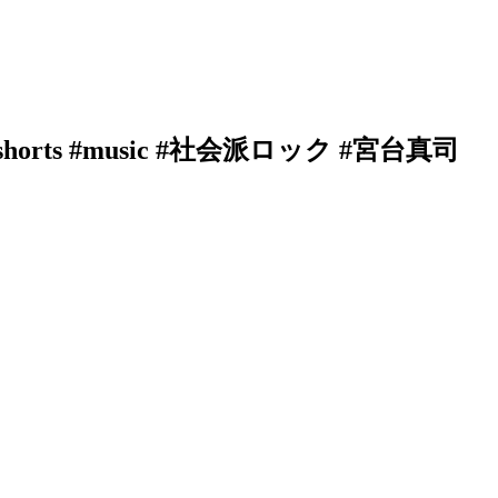
rts #music #社会派ロック #宮台真司