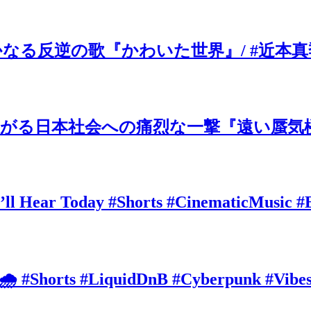
の歌『かわいた世界』/ #近本真季 #sho
がる日本社会への痛烈な一撃『遠い蜃気楼
’ll Hear Today #Shorts #CinematicMusic #
 🌧️ #Shorts #LiquidDnB #Cyberpunk #Vibe