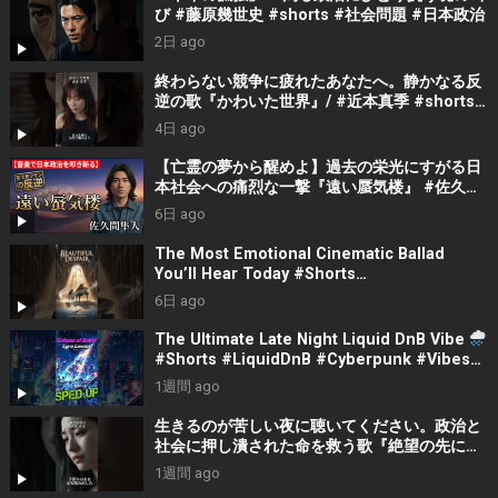
び #藤原幾世史 #shorts #社会問題 #日本政治
2日 ago
終わらない競争に疲れたあなたへ。静かなる反
逆の歌『かわいた世界』/ #近本真季 #shorts
#music
4日 ago
【亡霊の夢から醒めよ】過去の栄光にすがる日
本社会への痛烈な一撃『遠い蜃気楼』 #佐久間
隼人
6日 ago
The Most Emotional Cinematic Ballad
You’ll Hear Today #Shorts
#CinematicMusic #EmotionalVibes #Piano
6日 ago
The Ultimate Late Night Liquid DnB Vibe
#Shorts #LiquidDnB #Cyberpunk #Vibes
#ElectronicMusic
1週間 ago
生きるのが苦しい夜に聴いてください。政治と
社会に押し潰された命を救う歌『絶望の先に』
#宮田真尋 #社会問題 #日本政治
1週間 ago