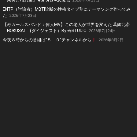
『果実と枯れ葉』 #shorts #志位暁
2026年7月23日
ENTP（討論者）MBTI診断の性格タイプ別にテーマソング作ってみ
た
2026年7月23日
【寿ガールズバンド：偉人MV】この老人が世界を変えた 葛飾北斎
―HOKUSAI― (ダイジェスト）By 寿STUDIO
2026年7月24日
今夜８時からの番組は”５．０”チャンネルから
2026年8月2日