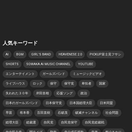
人気キーワード
AI
BGM
GIRL'S BAND
HEAVENESE 2.0
PICKUP富士見フサシ
SHORTS
SOWAKA AI MUSIC CHANNEL
YOUTUBE
エンターテイメント
ガールズバンド
ミュージックビデオ
ライブハウス
ロック
保守
保守党
卑怯者
国家
失われた３０年
岸田首相
応援ソング
政治
日本のガールズバンド
日本保守党
日本国総理大臣
日米同盟
早苗
有本香
百田直樹
石破茂
破滅チャンネル
社会問題
総理大臣
総裁選
自民党
自民党保守
自民党総裁戦