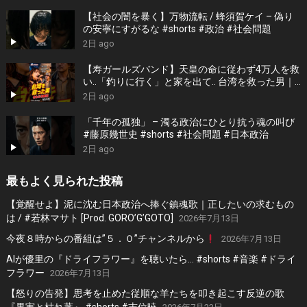
【社会の闇を暴く】万物流転 / 蜂須賀ケイ – 偽り
の安寧にすがるな #shorts #政治 #社会問題
2日 ago
【寿ガールズバンド】天皇の命に従わず4万人を救
い..「釣りに行く」と家を出て.. 台湾を救った男｜
根本博『名もなき勝利』 by 寿STUDIO
2日 ago
「千年の孤独」 – 濁る政治にひとり抗う魂の叫び
#藤原幾世史 #shorts #社会問題 #日本政治
2日 ago
最もよく見られた投稿
【覚醒せよ】泥に沈む日本政治へ捧ぐ鎮魂歌｜正したいの求むもの
は / #若林マサト [Prod. GORO’G’GOTO]
2026年7月13日
今夜８時からの番組は”５．０”チャンネルから
2026年7月13日
AIが優里の『ドライフラワー』を聴いたら… #shorts #音楽 #ドライ
フラワー
2026年7月13日
【怒りの告発】思考を止めた従順な羊たちを叩き起こす反逆の歌