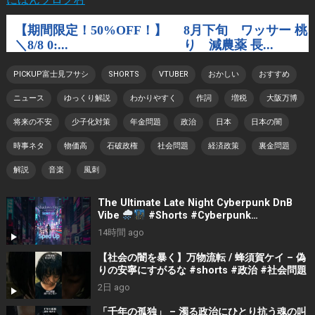
PICKUP富士見フサシ
SHORTS
VTUBER
おかしい
おすすめ
ニュース
ゆっくり解説
わかりやすく
作詞
増税
大阪万博
将来の不安
少子化対策
年金問題
政治
日本
日本の闇
時事ネタ
物価高
石破政権
社会問題
経済政策
裏金問題
解説
音楽
風刺
The Ultimate Late Night Cyberpunk DnB
Vibe
#Shorts #Cyberpunk
#LateNightVibes #ElectronicMusic
14時間 ago
【社会の闇を暴く】万物流転 / 蜂須賀ケイ – 偽
りの安寧にすがるな #shorts #政治 #社会問題
2日 ago
「千年の孤独」 – 濁る政治にひとり抗う魂の叫