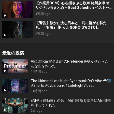
【作業用BGM】心を揺さぶる歌声 緒川奈津 オ
リジナル曲まとめ – Best Selection ベストセ
レクション #shorts #作業用bgm #music #音
1週間 ago
楽
【警告】静かに沈む日本と、幻に群がる私た
ち。『羽虫』 [Prod. GORO’G’GOTO]
#shorts #出水蓮美
2週間 ago
最近の投稿
AIにOfficial髭男dismのPretenderを聴かせたらこ
んな曲を作った
14時間 ago
The Ultimate Late Night Cyberpunk DnB Vibe
#Shorts #Cyberpunk #LateNightVibes
#ElectronicMusic
14時間 ago
ENFP（運動家）の歌 MBTI診断を参考にAIが楽曲
を作ってくれた
2日 ago