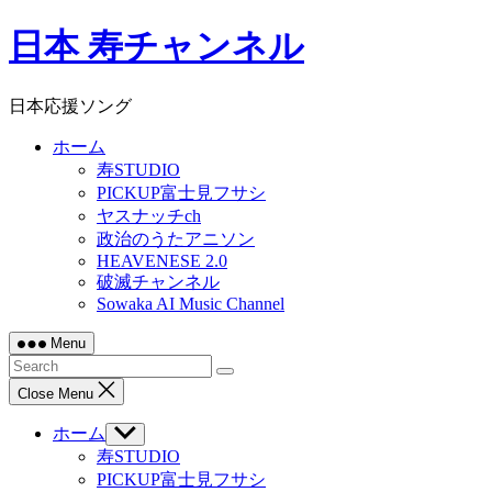
Skip
日本 寿チャンネル
to
content
日本応援ソング
ホーム
寿STUDIO
PICKUP富士見フサシ
ヤスナッチch
政治のうたアニソン
HEAVENESE 2.0
破滅チャンネル
Sowaka AI Music Channel
Menu
Close Menu
ホーム
Show
sub
寿STUDIO
menu
PICKUP富士見フサシ