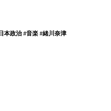
勇児 #日本政治 #音楽 #緒川奈津