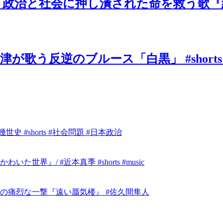
と社会に押し潰された命を救う歌『絶望の先
歌う反逆のブルース「白黒」 #shorts
 #shorts #社会問題 #日本政治
』/ #近本真季 #shorts #music
の痛烈な一撃『遠い蜃気楼』 #佐久間隼人