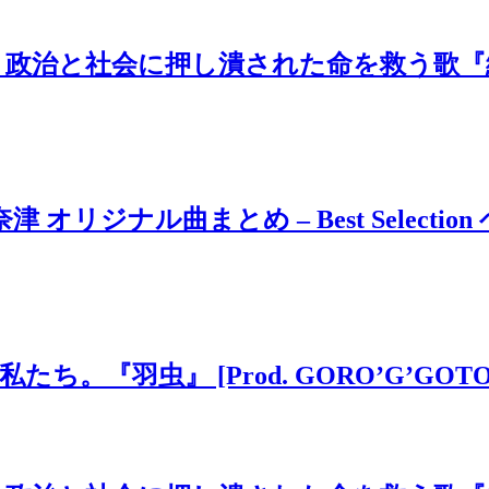
治と社会に押し潰された命を救う歌『絶望
ジナル曲まとめ – Best Selection 
虫』 [Prod. GORO’G’GOTO] #