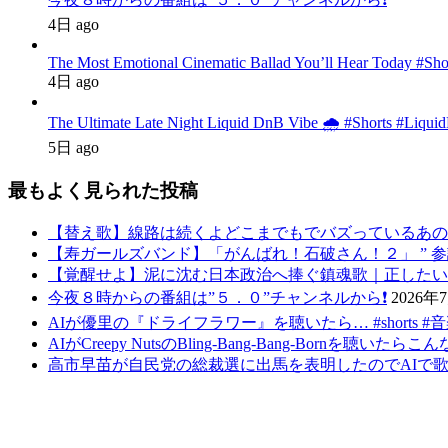
4日 ago
The Most Emotional Cinematic Ballad You’ll Hear Today #Sh
4日 ago
The Ultimate Late Night Liquid DnB Vibe 🌧️ #Shorts #Liqu
5日 ago
最もよく見られた投稿
【替え歌】線路は続くよどこまでもでバズっているあの
【寿ガールズバンド】「がんばれ！石破さん！２」 ” 参議院選挙後バ
【覚醒せよ】泥に沈む日本政治へ捧ぐ鎮魂歌｜正したいの求むものは
今夜８時からの番組は”５．０”チャンネルから❗️
2026年
AIが優里の『ドライフラワー』を聴いたら… #shorts #
AIがCreepy NutsのBling-Bang-Bang-Bornを聴い
高市早苗が自民党の総裁選に出馬を表明したのでAIで