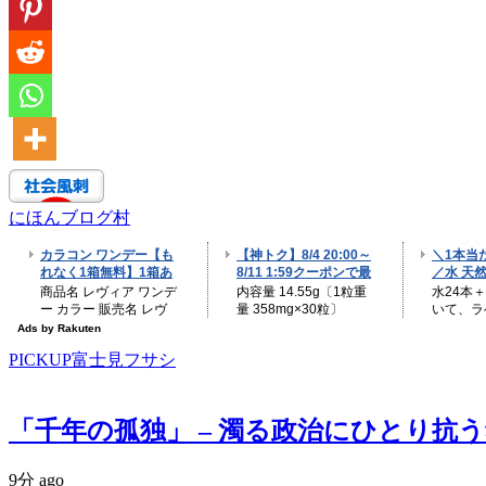
にほんブログ村
PICKUP富士見フサシ
「千年の孤独」 – 濁る政治にひとり抗う魂の
9分 ago