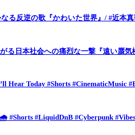
の歌『かわいた世界』/ #近本真季 #sho
がる日本社会への痛烈な一撃『遠い蜃気楼
’ll Hear Today #Shorts #CinematicMusic #
 🌧️ #Shorts #LiquidDnB #Cyberpunk #Vibe