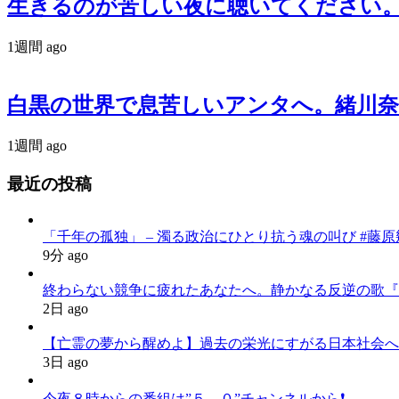
生きるのが苦しい夜に聴いてください。政治
1週間 ago
白黒の世界で息苦しいアンタへ。緒川奈津が
1週間 ago
最近の投稿
「千年の孤独」 – 濁る政治にひとり抗う魂の叫び #藤原幾世史
9分 ago
終わらない競争に疲れたあなたへ。静かなる反逆の歌『かわいた世界
2日 ago
【亡霊の夢から醒めよ】過去の栄光にすがる日本社会へ
3日 ago
今夜８時からの番組は”５．０”チャンネルから❗️