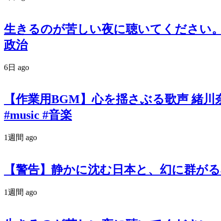
生きるのが苦しい夜に聴いてください。政
政治
6日 ago
【作業用BGM】心を揺さぶる歌声 緒川奈津 オリ
#music #音楽
1週間 ago
【警告】静かに沈む日本と、幻に群がる私たち。『羽
1週間 ago