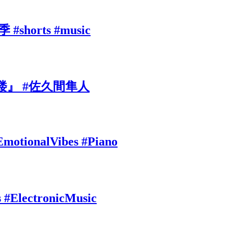
rts #music
』 #佐久間隼人
EmotionalVibes #Piano
s #ElectronicMusic