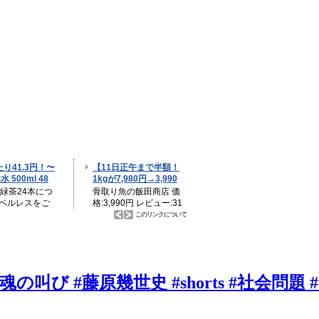
叫び #藤原幾世史 #shorts #社会問題 