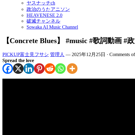
ヤスナッチch
政治のうたアニソン
HEAVENESE 2.0
破滅チャンネル
Sowaka AI Music Channel
【Concrete Blues】 #music #歌詞動
PICKUP富士見フサシ
管理人
—
2025年12月25日
·
Comments of
Spread the love