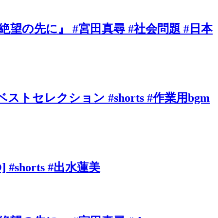
の先に』 #宮田真尋 #社会問題 #日本
ベストセレクション #shorts #作業用bgm
shorts #出水蓮美