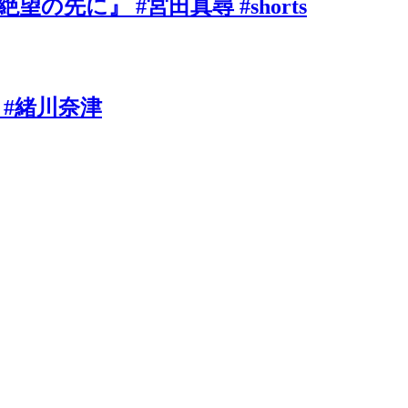
に』 #宮田真尋 #shorts
 #緒川奈津