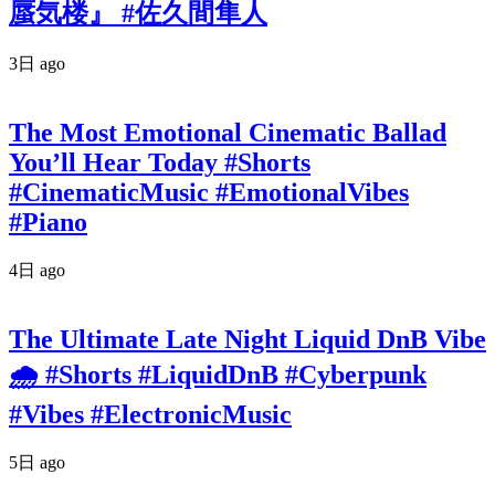
蜃気楼』 #佐久間隼人
3日 ago
The Most Emotional Cinematic Ballad
You’ll Hear Today #Shorts
#CinematicMusic #EmotionalVibes
#Piano
4日 ago
The Ultimate Late Night Liquid DnB Vibe
🌧️ #Shorts #LiquidDnB #Cyberpunk
#Vibes #ElectronicMusic
5日 ago