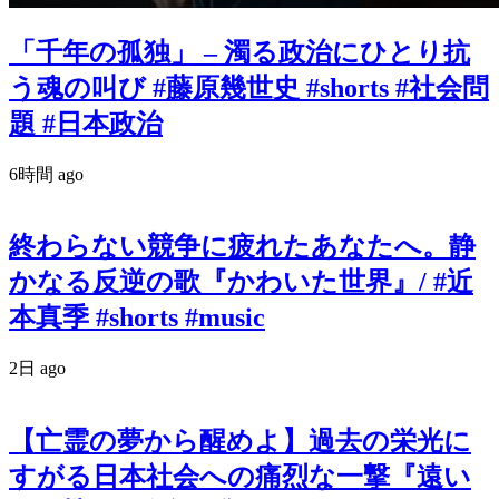
「千年の孤独」 – 濁る政治にひとり抗
う魂の叫び #藤原幾世史 #shorts #社会問
題 #日本政治
6時間 ago
終わらない競争に疲れたあなたへ。静
かなる反逆の歌『かわいた世界』/ #近
本真季 #shorts #music
2日 ago
【亡霊の夢から醒めよ】過去の栄光に
すがる日本社会への痛烈な一撃『遠い