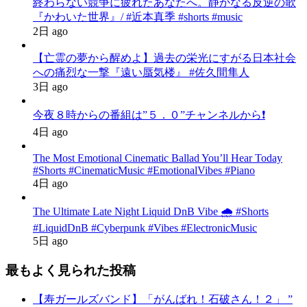
終わらない競争に疲れたあなたへ。静かなる反逆の歌
『かわいた世界』/ #近本真季 #shorts #music
2日 ago
【亡霊の夢から醒めよ】過去の栄光にすがる日本社会
への痛烈な一撃『遠い蜃気楼』 #佐久間隼人
3日 ago
今夜８時からの番組は”５．０”チャンネルから❗️
4日 ago
The Most Emotional Cinematic Ballad You’ll Hear Today
#Shorts #CinematicMusic #EmotionalVibes #Piano
4日 ago
The Ultimate Late Night Liquid DnB Vibe 🌧️ #Shorts
#LiquidDnB #Cyberpunk #Vibes #ElectronicMusic
5日 ago
最もよく見られた投稿
【寿ガールズバンド】「がんばれ！石破さん！２」 ”