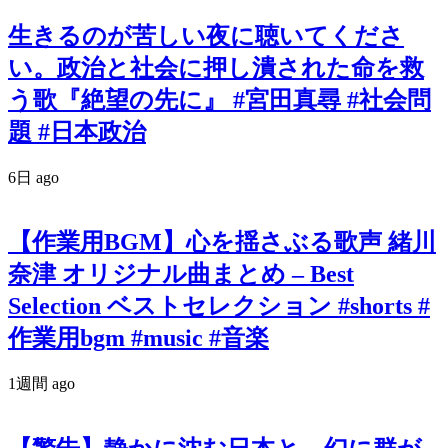
生きるのが苦しい夜に聴いてくださ
い。政治と社会に押し潰された命を救
う歌『絶望の先に』 #宮田真尋 #社会問
題 #日本政治
6日 ago
【作業用BGM】心を揺さぶる歌声 緒川
奈津 オリジナル曲まとめ – Best
Selection ベストセレクション #shorts #
作業用bgm #music #音楽
1週間 ago