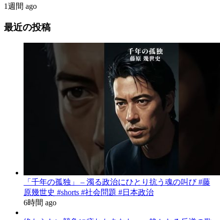
1週間 ago
最近の投稿
「千年の孤独」 – 濁る政治にひとり抗う魂の叫び #藤
原幾世史 #shorts #社会問題 #日本政治
6時間 ago