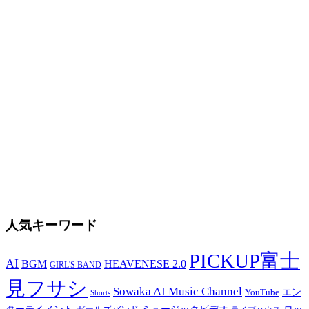
人気キーワード
PICKUP富士
AI
BGM
HEAVENESE 2.0
GIRL'S BAND
見フサシ
Sowaka AI Music Channel
エン
YouTube
Shorts