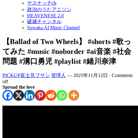
ヤスナッチch
政治のうたアニソン
HEAVENESE 2.0
破滅チャンネル
Sowaka AI Music Channel
【Ballad of Two Wheels】 #shorts #歌っ
てみた #music #noborder #ai音楽 #社会
問題 #溝口勇児 #playlist #緒川奈津
PICKUP富士見フサシ
管理人
—
2025年11月12日
·
Comments
off
Spread the love