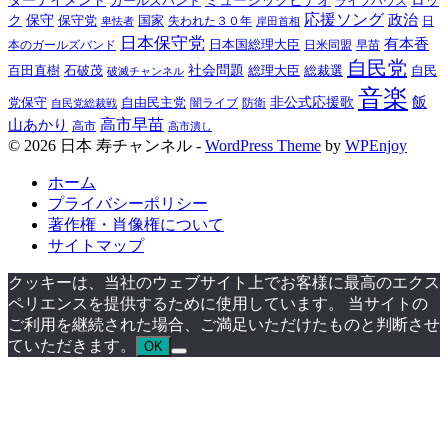
ターテイメント
ミュージックビデオ
ロッ
ガールズバンド
ライブハウス
応援ソング
保守
政治
ク
保守党
国家
卑怯者
失われた３０年
日
岸田首相
日本保守党
有本香
日本国総理大臣
日米同盟
早苗
本のガールズバンド
自民党
百田直樹
社会問題
総理大臣
総裁選
石破茂
自民
破滅チャンネル
音楽
飯
非公式応援歌
党保守
自由民主党
防衛
自民党総裁戦
闇ライブ
高市早苗
山あかり
高市
高市潰し
© 2026 日本 寿チャンネル -
WordPress Theme
by
WPEnjoy
ホーム
プライバシーポリシー
著作権・肖像権について
サイトマップ
クッキーは、当社のウェブサイト上でお客様に最高のエクス
ペリエンスを提供するために使用しています。 当サイトの
ご利用を継続された場合、ご満足いただけたものと判断させ
ていただきます。
OK