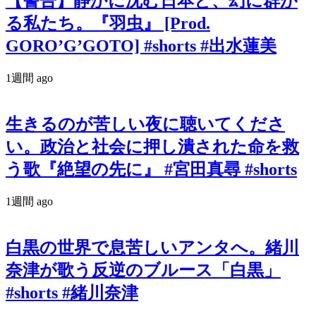
【警告】静かに沈む日本と、幻に群が
る私たち。『羽虫』 [Prod.
GORO’G’GOTO] #shorts #出水蓮美
1週間 ago
生きるのが苦しい夜に聴いてくださ
い。政治と社会に押し潰された命を救
う歌『絶望の先に』 #宮田真尋 #shorts
1週間 ago
白黒の世界で息苦しいアンタへ。緒川
奈津が歌う反逆のブルース「白黒」
#shorts #緒川奈津