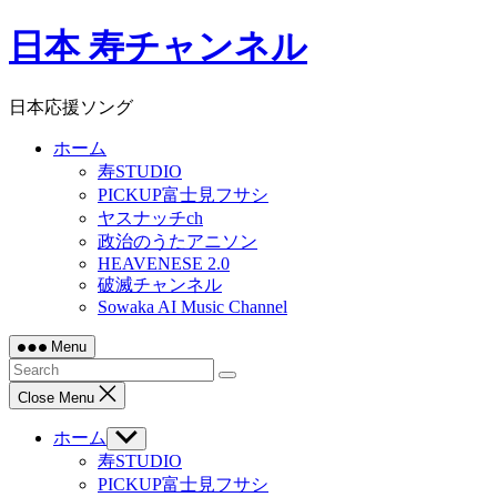
Skip
日本 寿チャンネル
to
content
日本応援ソング
ホーム
寿STUDIO
PICKUP富士見フサシ
ヤスナッチch
政治のうたアニソン
HEAVENESE 2.0
破滅チャンネル
Sowaka AI Music Channel
Menu
Close Menu
ホーム
Show
sub
寿STUDIO
menu
PICKUP富士見フサシ