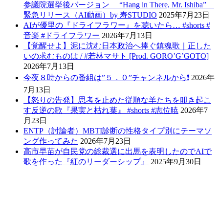
参議院選挙後バージョン “Hang in There, Mr. Ishiba”
緊急リリース（AI動画）by 寿STUDIO
2025年7月23日
AIが優里の『ドライフラワー』を聴いたら… #shorts #
音楽 #ドライフラワー
2026年7月13日
【覚醒せよ】泥に沈む日本政治へ捧ぐ鎮魂歌｜正した
いの求むものは / #若林マサト [Prod. GORO’G’GOTO]
2026年7月13日
今夜８時からの番組は”５．０”チャンネルから❗️
2026年
7月13日
【怒りの告発】思考を止めた従順な羊たちを叩き起こ
す反逆の歌『果実と枯れ葉』 #shorts #志位暁
2026年7
月23日
ENTP（討論者）MBTI診断の性格タイプ別にテーマソ
ング作ってみた
2026年7月23日
高市早苗が自民党の総裁選に出馬を表明したのでAIで
歌を作った『紅のリーダーシップ』
2025年9月30日