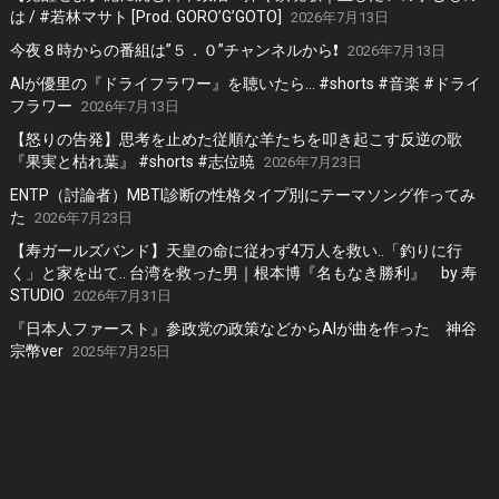
は / #若林マサト [Prod. GORO’G’GOTO]
2026年7月13日
今夜８時からの番組は”５．０”チャンネルから❗️
2026年7月13日
AIが優里の『ドライフラワー』を聴いたら… #shorts #音楽 #ドライ
フラワー
2026年7月13日
【怒りの告発】思考を止めた従順な羊たちを叩き起こす反逆の歌
『果実と枯れ葉』 #shorts #志位暁
2026年7月23日
ENTP（討論者）MBTI診断の性格タイプ別にテーマソング作ってみ
た
2026年7月23日
【寿ガールズバンド】天皇の命に従わず4万人を救い..「釣りに行
く」と家を出て.. 台湾を救った男｜根本博『名もなき勝利』 by 寿
STUDIO
2026年7月31日
『日本人ファースト』参政党の政策などからAIが曲を作った 神谷
宗幣ver
2025年7月25日