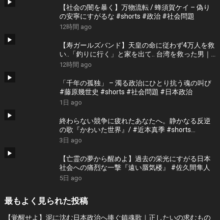
【社会の闇を暴く】万物流転 / 蜂須賀ケイ – 偽り
の安寧にすがるな #shorts #政治 #社会問題
12時間 ago
【寿ガールズバンド】天皇の命に従わず4万人を救
い..「釣りに行く」と家を出て.. 台湾を救った男｜
根本博『名もなき勝利』 by 寿STUDIO
12時間 ago
「千年の孤独」 – 濁る政治にひとり抗う魂の叫び
#藤原幾世史 #shorts #社会問題 #日本政治
1日 ago
終わらない競争に疲れたあなたへ。静かなる反逆
の歌『かわいた世界』/ #近本真季 #shorts
#music
3日 ago
【亡霊の夢から醒めよ】過去の栄光にすがる日本
社会への痛烈な一撃『遠い蜃気楼』 #佐久間隼人
5日 ago
最もよく見られた投稿
【覚醒せよ】泥に沈む日本政治へ捧ぐ鎮魂歌｜正したいの求むもの