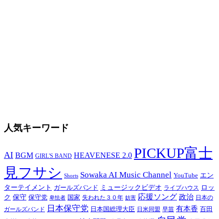
人気キーワード
PICKUP富士
AI
BGM
HEAVENESE 2.0
GIRL'S BAND
見フサシ
Sowaka AI Music Channel
エン
YouTube
Shorts
ターテイメント
ミュージックビデオ
ロッ
ガールズバンド
ライブハウス
応援ソング
保守
政治
ク
保守党
国家
卑怯者
失われた３０年
日本の
妨害
日本保守党
有本香
百田
日本国総理大臣
日米同盟
早苗
ガールズバンド