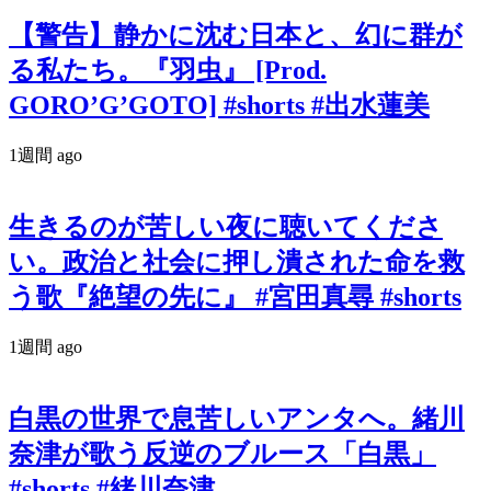
【警告】静かに沈む日本と、幻に群が
る私たち。『羽虫』 [Prod.
GORO’G’GOTO] #shorts #出水蓮美
1週間 ago
生きるのが苦しい夜に聴いてくださ
い。政治と社会に押し潰された命を救
う歌『絶望の先に』 #宮田真尋 #shorts
1週間 ago
白黒の世界で息苦しいアンタへ。緒川
奈津が歌う反逆のブルース「白黒」
#shorts #緒川奈津