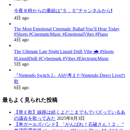
今夜８時からの番組は”５．０”チャンネルから❗️
4日 ago
The Most Emotional Cinematic Ballad You’ll Hear Today
#Shorts #CinematicMusic #EmotionalVibes #Piano
4日 ago
The Ultimate Late Night Liquid DnB Vibe 🌧️ #Shorts
#LiquidDnB #Cyberpunk #Vibes #ElectronicMusic
5日 ago
『Nintendo Switch 2』AIが考えたNintendo Direct Liveの
歌
6日 ago
最もよく見られた投稿
【替え歌】線路は続くよどこまでもでバズっているあ
の議会を歌ってみた
2025年8月3日
【寿ガールズバンド】「がんばれ！石破さん！２」 ”