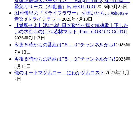
参議院選挙後バージョン “Hang in There, Mr. Ishiba”
緊急リリース（AI動画）by 寿STUDIO
2025年7月23日
AIが優里の『ドライフラワー』を聴いたら… #shorts #
音楽 #ドライフラワー
2026年7月13日
【覚醒せよ】泥に沈む日本政治へ捧ぐ鎮魂歌｜正した
いの求むものは / #若林マサト [Prod. GORO’G’GOTO]
2026年7月13日
今夜８時からの番組は”５．０”チャンネルから❗️
2026年
7月13日
今夜８時からの番組は”５．０”チャンネルから❗️
2025年
8月11日
俺のオートマジムニー にわかジムニスト
2025年11月
2日