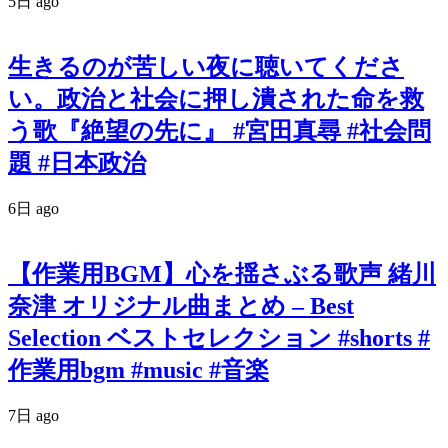
5日 ago
生きるのが苦しい夜に聴いてくださ
い。政治と社会に押し潰された命を救
う歌『絶望の先に』 #宮田真尋 #社会問
題 #日本政治
6日 ago
【作業用BGM】心を揺さぶる歌声 緒川
奈津 オリジナル曲まとめ – Best
Selection ベストセレクション #shorts #
作業用bgm #music #音楽
7日 ago