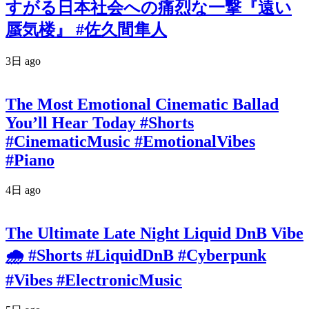
すがる日本社会への痛烈な一撃『遠い
蜃気楼』 #佐久間隼人
3日 ago
The Most Emotional Cinematic Ballad
You’ll Hear Today #Shorts
#CinematicMusic #EmotionalVibes
#Piano
4日 ago
The Ultimate Late Night Liquid DnB Vibe
🌧️ #Shorts #LiquidDnB #Cyberpunk
#Vibes #ElectronicMusic