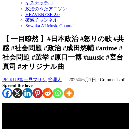
ヤスナッチch
政治のうたアニソン
HEAVENESE 2.0
破滅チャンネル
Sowaka AI Music Channel
【 一目瞭然 】#日本政治 #怒りの歌 #共
感 #社会問題 #政治 #成田悠輔 #anime #
社会問題 #選挙 #原口一博 #music #宮台
真司 #オリジナル曲
PICKUP富士見フサシ
管理人
—
2025年6月7日
·
Comments off
Spread the love