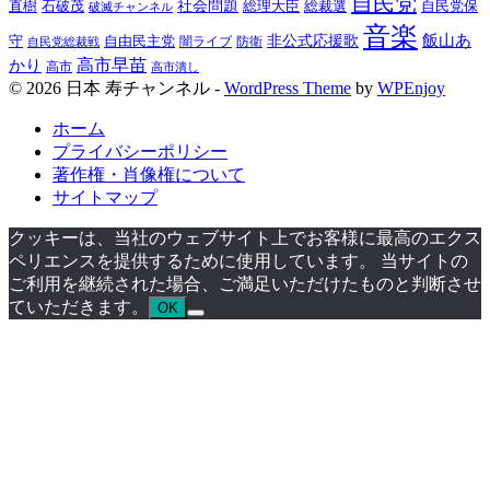
自民党
直樹
社会問題
総理大臣
総裁選
石破茂
自民党保
破滅チャンネル
音楽
飯山あ
非公式応援歌
守
自由民主党
防衛
自民党総裁戦
闇ライブ
高市早苗
かり
高市
高市潰し
© 2026 日本 寿チャンネル -
WordPress Theme
by
WPEnjoy
ホーム
プライバシーポリシー
著作権・肖像権について
サイトマップ
クッキーは、当社のウェブサイト上でお客様に最高のエクス
ペリエンスを提供するために使用しています。 当サイトの
ご利用を継続された場合、ご満足いただけたものと判断させ
ていただきます。
OK