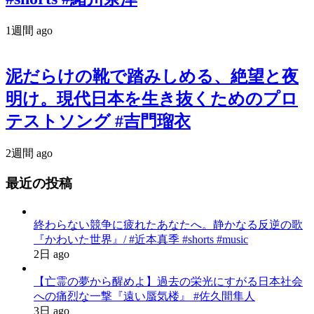
1週間 ago
泥だらけの靴で踏みしめる、絶望と夜
明け。現代日本を生き抜くためのプロ
テストソング #吉門瑠衣
2週間 ago
最近の投稿
終わらない競争に疲れたあなたへ。静かなる反逆の歌
『かわいた世界』/ #近本真季 #shorts #music
2日 ago
【亡霊の夢から醒めよ】過去の栄光にすがる日本社会
への痛烈な一撃『遠い蜃気楼』 #佐久間隼人
3日 ago