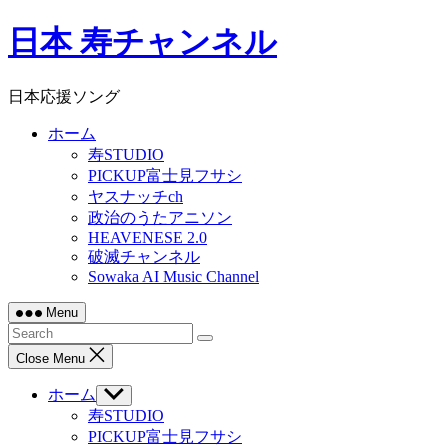
Skip
日本 寿チャンネル
to
content
日本応援ソング
ホーム
寿STUDIO
PICKUP富士見フサシ
ヤスナッチch
政治のうたアニソン
HEAVENESE 2.0
破滅チャンネル
Sowaka AI Music Channel
Menu
Close Menu
ホーム
Show
sub
寿STUDIO
menu
PICKUP富士見フサシ