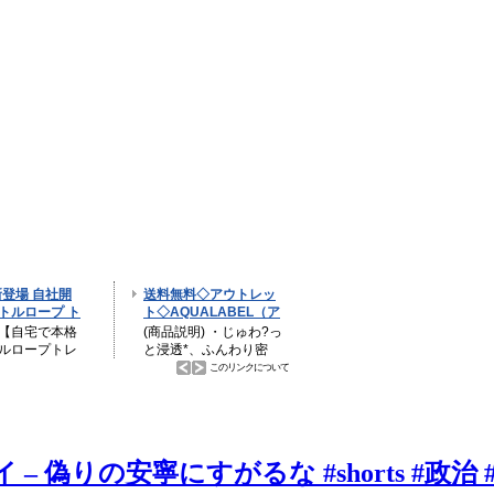
 偽りの安寧にすがるな #shorts #政治