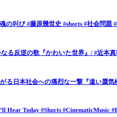
叫び #藤原幾世史 #shorts #社会問題 
の歌『かわいた世界』/ #近本真季 #sho
がる日本社会への痛烈な一撃『遠い蜃気楼
’ll Hear Today #Shorts #CinematicMusic #