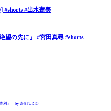
shorts #出水蓮美
に』 #宮田真尋 #shorts
』 by 寿STUDIO