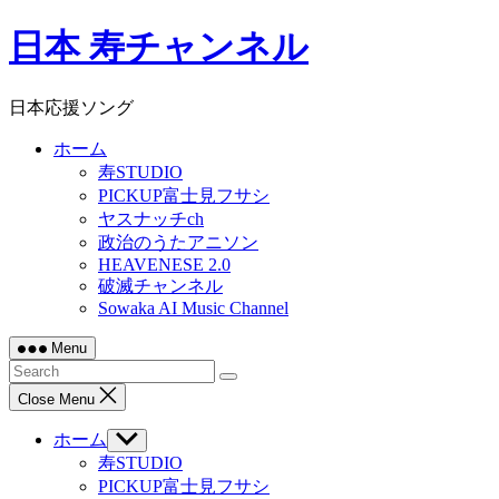
Skip
日本 寿チャンネル
to
content
日本応援ソング
ホーム
寿STUDIO
PICKUP富士見フサシ
ヤスナッチch
政治のうたアニソン
HEAVENESE 2.0
破滅チャンネル
Sowaka AI Music Channel
Menu
Close Menu
ホーム
Show
sub
寿STUDIO
menu
PICKUP富士見フサシ