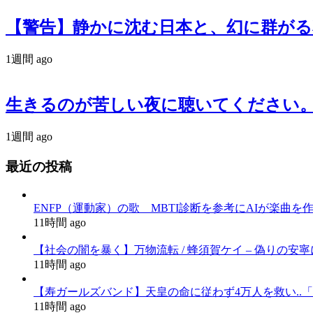
【警告】静かに沈む日本と、幻に群がる私たち。『羽
1週間 ago
生きるのが苦しい夜に聴いてください。政治
1週間 ago
最近の投稿
ENFP（運動家）の歌 MBTI診断を参考にAIが楽曲を
11時間 ago
【社会の闇を暴く】万物流転 / 蜂須賀ケイ – 偽りの安寧にすが
11時間 ago
【寿ガールズバンド】天皇の命に従わず4万人を救い..「釣
11時間 ago