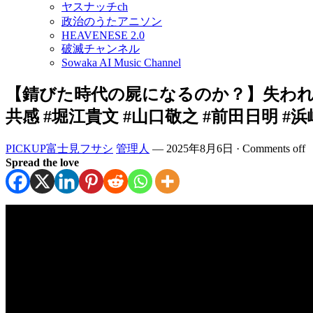
ヤスナッチch
政治のうたアニソン
HEAVENESE 2.0
破滅チャンネル
Sowaka AI Music Channel
【錆びた時代の屍になるのか？】失われた
共感 #堀江貴文 #山口敬之 #前田日明 #
PICKUP富士見フサシ
管理人
—
2025年8月6日
·
Comments off
Spread the love