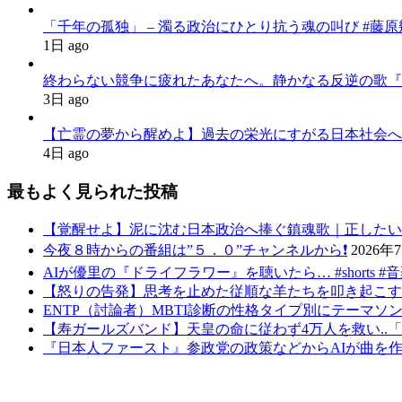
「千年の孤独」 – 濁る政治にひとり抗う魂の叫び #藤原幾世史
1日 ago
終わらない競争に疲れたあなたへ。静かなる反逆の歌『かわいた世界
3日 ago
【亡霊の夢から醒めよ】過去の栄光にすがる日本社会へ
4日 ago
最もよく見られた投稿
【覚醒せよ】泥に沈む日本政治へ捧ぐ鎮魂歌｜正したいの求むものは
今夜８時からの番組は”５．０”チャンネルから❗️
2026年
AIが優里の『ドライフラワー』を聴いたら… #shorts #
【怒りの告発】思考を止めた従順な羊たちを叩き起こす反逆の
ENTP（討論者）MBTI診断の性格タイプ別にテーマソ
【寿ガールズバンド】天皇の命に従わず4万人を救い..「釣
『日本人ファースト』参政党の政策などからAIが曲を作っ