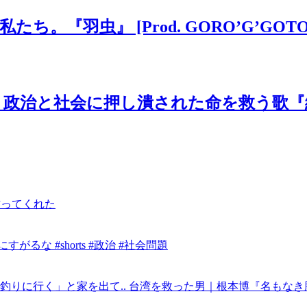
虫』 [Prod. GORO’G’GOTO] #
と社会に押し潰された命を救う歌『絶望の先
作ってくれた
るな #shorts #政治 #社会問題
りに行く」と家を出て.. 台湾を救った男｜根本博『名もなき勝利