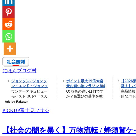
にほんブログ村
PICKUP富士見フサシ
【社会の闇を暴く】万物流転 / 蜂須賀ケイ –