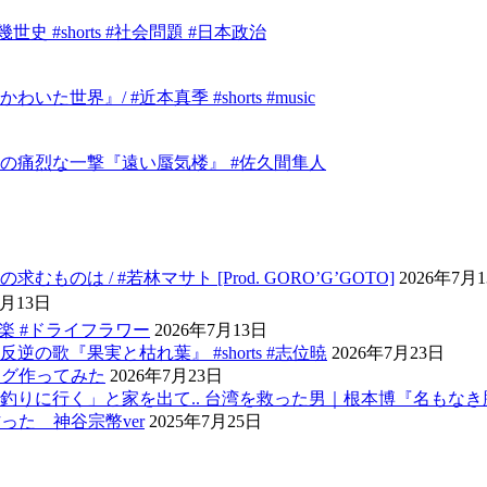
 #shorts #社会問題 #日本政治
』/ #近本真季 #shorts #music
の痛烈な一撃『遠い蜃気楼』 #佐久間隼人
 / #若林マサト [Prod. GORO’G’GOTO]
2026年7月
7月13日
音楽 #ドライフラワー
2026年7月13日
歌『果実と枯れ葉』 #shorts #志位暁
2026年7月23日
ング作ってみた
2026年7月23日
りに行く」と家を出て.. 台湾を救った男｜根本博『名もなき勝利
た 神谷宗幣ver
2025年7月25日