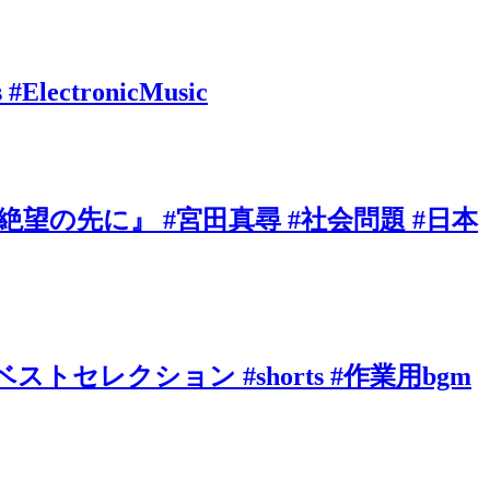
s #ElectronicMusic
の先に』 #宮田真尋 #社会問題 #日本
ベストセレクション #shorts #作業用bgm