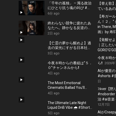
「千年の孤独」 – 濁る政治
【替え歌】
にひとり抗う魂の叫び #藤
ているあの
原幾世史 #shorts #社会問
6分 ago
【寿ガール
題 #日本政治
ん！２」 ”
終わらない競争に疲れたあ
in There
なたへ。静かなる反逆の歌
画）by 寿S
『かわいた世界』/ #近本真
2日 ago
季 #shorts #music
【覚醒せよ
【亡霊の夢から醒めよ】過
｜正したいの
去の栄光にすがる日本社会
GORO’G’GO
への痛烈な一撃『遠い蜃気
3日 ago
楼』 #佐久間隼人
今夜８時か
今夜８時からの番組は”５．
ら❗️
2026年
０”チャンネルから❗️
AIが優里
4日 ago
#shorts
日
The Most Emotional
Cinematic Ballad You’ll
ﾌﾙver【
Hear Today #Shorts
4日 ago
#nobord
#CinematicMusic
治 #ai音楽 
#EmotionalVibes #Piano
The Ultimate Late Night
12月7日
Liquid DnB Vibe 🌧️ #Shorts
#LiquidDnB #Cyberpunk
AIがCreepy
5日 ago