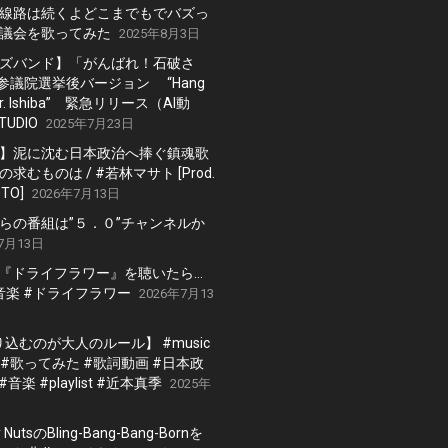
線路は続くよどこまでもでバズっ
議会を歌ってみた
2025年8月3日
ズバンド】「がんばれ！石破さ
 参議院選挙後バージョン “Hang
, Mr. Ishiba” 緊急リリース（AI動
TUDIO
2025年7月23日
】泥に沈む日本政治へ捧ぐ鎮魂歌
求むものは / #若林マサト [Prod.
TO]
2026年7月13日
らの番組は”５．０”チャンネルか
7月13日
の『ドライフラワー』を聴いたら…
 #音楽 #ドライフラワー
2026年7月13
黙り込むのが大人のルール】 #music
er #歌ってみた #歌詞動画 #日本政
#音楽 #playlist #近本真季
2025年
 NutsのBling-Bang-Bang-Bornを