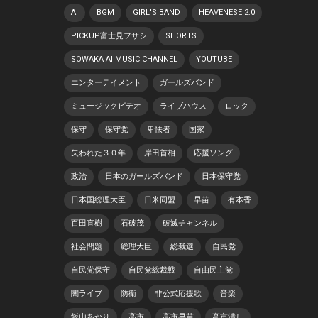
AI
BGM
GIRL'S BAND
HEAVENESE 2.0
PICKUP富士見フサシ
SHORTS
SOWAKA AI MUSIC CHANNEL
YOUTUBE
エンターテイメント
ガールズバンド
ミュージックビデオ
ライブハウス
ロック
保守
保守党
卑怯者
国家
失われた３０年
岸田首相
応援ソング
政治
日本のガールズバンド
日本保守党
日本国総理大臣
日米同盟
早苗
有本香
百田直樹
石破茂
破滅チャンネル
社会問題
総理大臣
総裁選
自民党
自民党保守
自民党総裁戦
自由民主党
闇ライブ
防衛
非公式応援歌
音楽
飯山あかり
高市
高市早苗
高市潰し