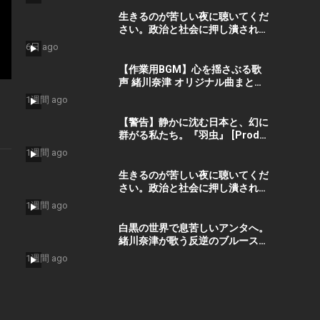
#Vibes #ElectronicMusic
生きるのが苦しい夜に聴いてくだ
さい。政治と社会に押し潰された
命を救う歌『絶望の先に』 #宮田
6日 ago
真尋 #社会問題 #日本政治
【作業用BGM】心を揺さぶる歌
声 緒川奈津 オリジナル曲まとめ
– Best Selection ベストセレク
1週間 ago
ション #shorts #作業用bgm
#music #音楽
【警告】静かに沈む日本と、幻に
群がる私たち。『羽虫』 [Prod.
GORO’G’GOTO] #shorts #出水
1週間 ago
蓮美
生きるのが苦しい夜に聴いてくだ
さい。政治と社会に押し潰された
命を救う歌『絶望の先に』 #宮田
1週間 ago
真尋 #shorts
白黒の世界で息苦しいアンタへ。
緒川奈津が歌う反逆のブルース
「白黒」 #shorts #緒川奈津
1週間 ago