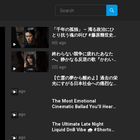
「千年の孤独」 – 濁る政治にひ
とり抗う魂の叫び #藤原幾世史
#shorts #社会問題 #日本政治
6分 ago
終わらない競争に疲れたあなた
へ。静かなる反逆の歌『かわいた
世界』/ #近本真季 #shorts
2日 ago
#music
【亡霊の夢から醒めよ】過去の栄
光にすがる日本社会への痛烈な一
撃『遠い蜃気楼』 #佐久間隼人
3日 ago
The Most Emotional
Cinematic Ballad You’ll Hear
Today #Shorts
4日 ago
#CinematicMusic
#EmotionalVibes #Piano
The Ultimate Late Night
Liquid DnB Vibe 🌧️ #Shorts
#LiquidDnB #Cyberpunk
5日 ago