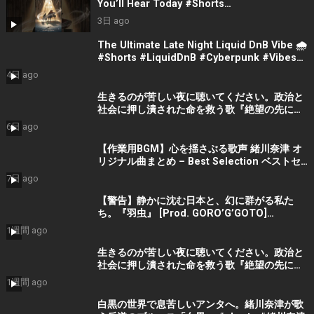
You’ll Hear Today #Shorts
#CinematicMusic #EmotionalVibes #Piano
3日 ago
The Ultimate Late Night Liquid DnB Vibe 🌧️
#Shorts #LiquidDnB #Cyberpunk #Vibes
#ElectronicMusic
4日 ago
生きるのが苦しい夜に聴いてください。政治と
社会に押し潰された命を救う歌『絶望の先に』
#宮田真尋 #社会問題 #日本政治
6日 ago
【作業用BGM】心を揺さぶる歌声 緒川奈津 オ
リジナル曲まとめ – Best Selection ベストセ
レクション #shorts #作業用bgm #music #音
7日 ago
楽
【警告】静かに沈む日本と、幻に群がる私た
ち。『羽虫』 [Prod. GORO’G’GOTO]
#shorts #出水蓮美
1週間 ago
生きるのが苦しい夜に聴いてください。政治と
社会に押し潰された命を救う歌『絶望の先に』
#宮田真尋 #shorts
1週間 ago
白黒の世界で息苦しいアンタへ。緒川奈津が歌