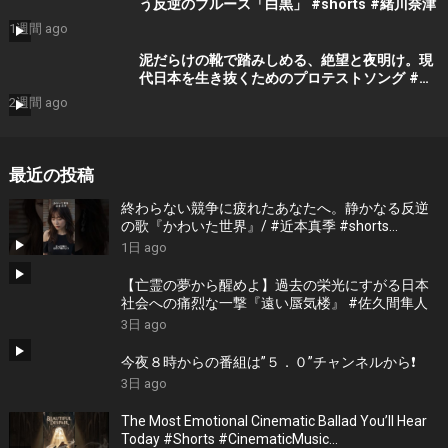
う反逆のブルース「白黒」 #shorts #緒川奈津
1週間 ago
泥だらけの靴で踏みしめる、絶望と夜明け。現
代日本を生き抜くためのプロテストソング #吉
門瑠衣
2週間 ago
最近の投稿
終わらない競争に疲れたあなたへ。静かなる反逆
の歌『かわいた世界』/ #近本真季 #shorts
#music
1日 ago
【亡霊の夢から醒めよ】過去の栄光にすがる日本
社会への痛烈な一撃『遠い蜃気楼』 #佐久間隼人
3日 ago
今夜８時からの番組は”５．０”チャンネルから❗️
3日 ago
The Most Emotional Cinematic Ballad You’ll Hear
Today #Shorts #CinematicMusic