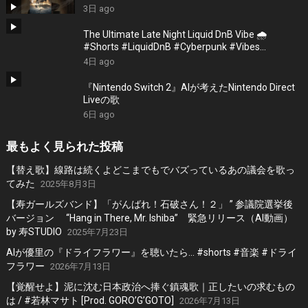
#EmotionalVibes #Piano
3日 ago
The Ultimate Late Night Liquid DnB Vibe 🌧️
#Shorts #LiquidDnB #Cyberpunk #Vibes
#ElectronicMusic
4日 ago
『Nintendo Switch 2』AIが考えたNintendo Direct
Liveの歌
6日 ago
最もよく見られた投稿
【替え歌】線路は続くよどこまでもでバズっているあの議会を歌っ
てみた
2025年8月3日
【寿ガールズバンド】「がんばれ！石破さん！２」 ” 参議院選挙後
バージョン “Hang in There, Mr. Ishiba” 緊急リリース（AI動画）
by 寿STUDIO
2025年7月23日
AIが優里の『ドライフラワー』を聴いたら… #shorts #音楽 #ドライ
フラワー
2026年7月13日
【覚醒せよ】泥に沈む日本政治へ捧ぐ鎮魂歌｜正したいの求むもの
は / #若林マサト [Prod. GORO’G’GOTO]
2026年7月13日