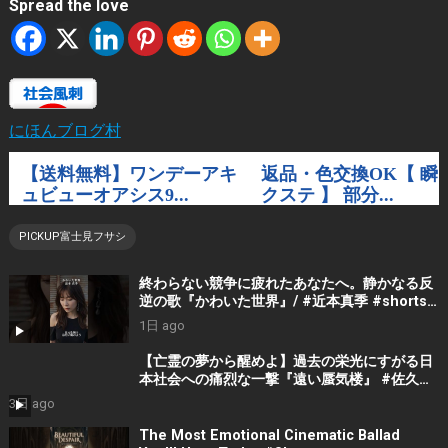
Spread the love
にほんブログ村
PICKUP富士見フサシ
終わらない競争に疲れたあなたへ。静かなる反
逆の歌『かわいた世界』/ #近本真季 #shorts
#music
1日 ago
【亡霊の夢から醒めよ】過去の栄光にすがる日
本社会への痛烈な一撃『遠い蜃気楼』 #佐久間
隼人
3日 ago
The Most Emotional Cinematic Ballad