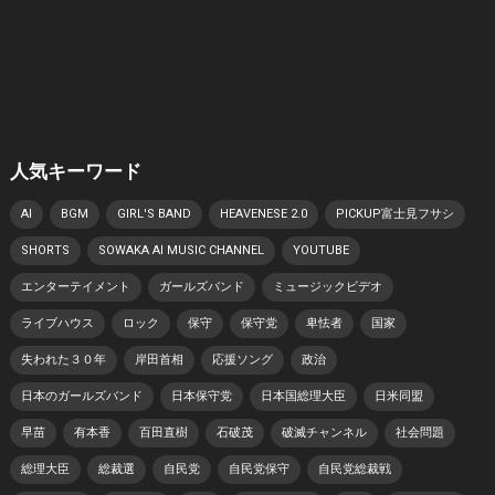
人気キーワード
AI
BGM
GIRL'S BAND
HEAVENESE 2.0
PICKUP富士見フサシ
SHORTS
SOWAKA AI MUSIC CHANNEL
YOUTUBE
エンターテイメント
ガールズバンド
ミュージックビデオ
ライブハウス
ロック
保守
保守党
卑怯者
国家
失われた３０年
岸田首相
応援ソング
政治
日本のガールズバンド
日本保守党
日本国総理大臣
日米同盟
早苗
有本香
百田直樹
石破茂
破滅チャンネル
社会問題
総理大臣
総裁選
自民党
自民党保守
自民党総裁戦