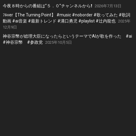
今夜８時からの番組は”５．０”チャンネルから❗️
2026年7月13日
ﾌﾙver【The Turning Point】 #music #noborder #歌ってみた #歌詞
動画 #ai音楽 #最新トレンド #溝口勇児 #playlist #辻内龍也
2025年
12月9日
神谷宗幣が総理大臣になったらというテーマでAIが歌を作った #ai
#神谷宗幣 #参政党
2025年10月5日