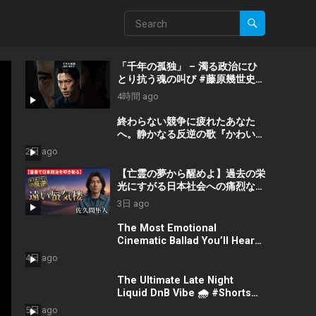
「千年の孤独」 – 濁る政治にひ
とり抗う魂の叫び #藤原幾世史
#shorts #社会問題 #日本政治
4時間 ago
終わらない競争に疲れたあなた
へ。静かなる反逆の歌『かわいた
世界』/ #近本真季 #shorts
2日 ago
#music
【亡霊の夢から醒めよ】過去の栄
光にすがる日本社会への痛烈な一
撃『遠い蜃気楼』 #佐久間隼人
3日 ago
The Most Emotional
Cinematic Ballad You’ll Hear
Today #Shorts
4日 ago
#CinematicMusic
#EmotionalVibes #Piano
The Ultimate Late Night
Liquid DnB Vibe 🌧️ #Shorts
#LiquidDnB #Cyberpunk
5日 ago