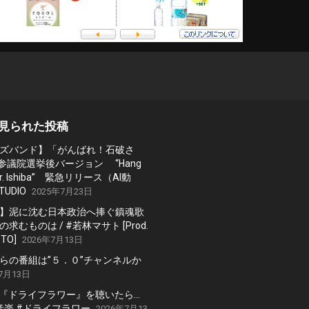
見られた投稿
ズバンド】「がんばれ！石破さ
 参議院選挙後バージョン “Hang
, Mr. Ishiba” 緊急リリース（AI動
TUDIO
2025年7月23日
】泥に沈む日本政治へ捧ぐ鎮魂歌
求むものは / #若林マサト [Prod.
TO]
2026年7月13日
らの番組は”５．０”チャンネルか
7月13日
の『ドライフラワー』を聴いたら…
 #音楽 #ドライフラワー
2026年7月13