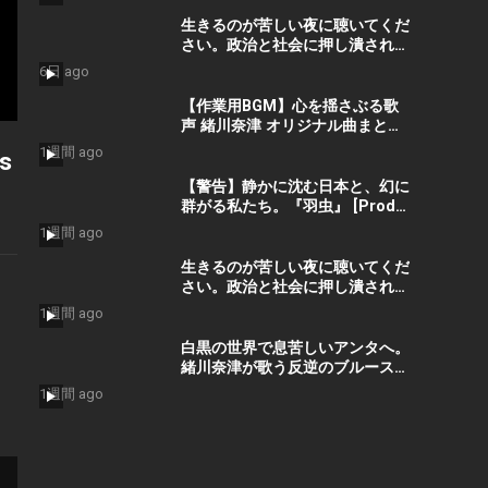
#Vibes #ElectronicMusic
生きるのが苦しい夜に聴いてくだ
さい。政治と社会に押し潰された
命を救う歌『絶望の先に』 #宮田
6日 ago
真尋 #社会問題 #日本政治
【作業用BGM】心を揺さぶる歌
声 緒川奈津 オリジナル曲まとめ
– Best Selection ベストセレク
1週間 ago
s
ション #shorts #作業用bgm
#music #音楽
【警告】静かに沈む日本と、幻に
群がる私たち。『羽虫』 [Prod.
GORO’G’GOTO] #shorts #出水
1週間 ago
蓮美
生きるのが苦しい夜に聴いてくだ
さい。政治と社会に押し潰された
命を救う歌『絶望の先に』 #宮田
1週間 ago
真尋 #shorts
白黒の世界で息苦しいアンタへ。
緒川奈津が歌う反逆のブルース
「白黒」 #shorts #緒川奈津
1週間 ago