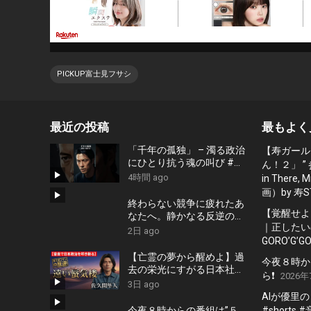
PICKUP富士見フサシ
最近の投稿
最もよく
「千年の孤独」 – 濁る政治
【寿ガール
にひとり抗う魂の叫び #藤
ん！２」 ”
原幾世史 #shorts #社会問
4時間 ago
in There
題 #日本政治
画）by 寿S
終わらない競争に疲れたあ
【覚醒せよ
なたへ。静かなる反逆の歌
｜正したいの
『かわいた世界』/ #近本真
2日 ago
季 #shorts #music
GORO’G’GO
【亡霊の夢から醒めよ】過
今夜８時か
去の栄光にすがる日本社会
ら❗️
2026年
への痛烈な一撃『遠い蜃気
3日 ago
楼』 #佐久間隼人
AIが優里
今夜８時からの番組は”５．
#shorts