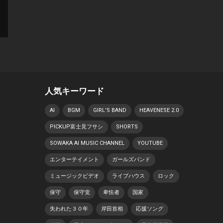
人気キーワード
AI
BGM
GIRL'S BAND
HEAVENESE 2.0
PICKUP富士見フサシ
SHORTS
SOWAKA AI MUSIC CHANNEL
YOUTUBE
エンターテイメント
ガールズバンド
ミュージックビデオ
ライブハウス
ロック
保守
保守党
卑怯者
国家
失われた３０年
岸田首相
応援ソング