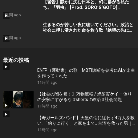
【警告】静かに沈む日本と、幻に群がる私た
ち。『羽虫』 [Prod. GORO’G’GOTO]
#shorts #出水蓮美
1週間 ago
生きるのが苦しい夜に聴いてください。政治と
社会に押し潰された命を救う歌『絶望の先に』
#宮田真尋 #shorts
1週間 ago
最近の投稿
ENFP（運動家）の歌 MBTI診断を参考にAIが楽曲
を作ってくれた
11時間 ago
【社会の闇を暴く】万物流転 / 蜂須賀ケイ – 偽り
の安寧にすがるな #shorts #政治 #社会問題
11時間 ago
【寿ガールズバンド】天皇の命に従わず4万人を救
い..「釣りに行く」と家を出て.. 台湾を救った男｜
根本博『名もなき勝利』 by 寿STUDIO
11時間 ago