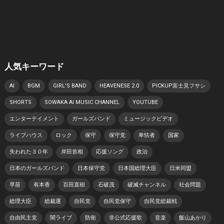
人気キーワード
AI
BGM
GIRL'S BAND
HEAVENESE 2.0
PICKUP富士見フサシ
SHORTS
SOWAKA AI MUSIC CHANNEL
YOUTUBE
エンターテイメント
ガールズバンド
ミュージックビデオ
ライブハウス
ロック
保守
保守党
卑怯者
国家
失われた３０年
岸田首相
応援ソング
政治
日本のガールズバンド
日本保守党
日本国総理大臣
日米同盟
早苗
有本香
百田直樹
石破茂
破滅チャンネル
社会問題
総理大臣
総裁選
自民党
自民党保守
自民党総裁戦
自由民主党
闇ライブ
防衛
非公式応援歌
音楽
飯山あかり