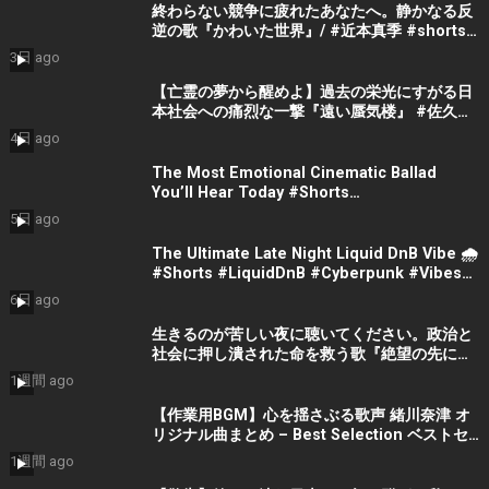
終わらない競争に疲れたあなたへ。静かなる反
逆の歌『かわいた世界』/ #近本真季 #shorts
#music
3日 ago
【亡霊の夢から醒めよ】過去の栄光にすがる日
本社会への痛烈な一撃『遠い蜃気楼』 #佐久間
隼人
4日 ago
The Most Emotional Cinematic Ballad
You’ll Hear Today #Shorts
#CinematicMusic #EmotionalVibes #Piano
5日 ago
The Ultimate Late Night Liquid DnB Vibe 🌧️
#Shorts #LiquidDnB #Cyberpunk #Vibes
#ElectronicMusic
6日 ago
生きるのが苦しい夜に聴いてください。政治と
社会に押し潰された命を救う歌『絶望の先に』
#宮田真尋 #社会問題 #日本政治
1週間 ago
【作業用BGM】心を揺さぶる歌声 緒川奈津 オ
リジナル曲まとめ – Best Selection ベストセ
レクション #shorts #作業用bgm #music #音
1週間 ago
楽