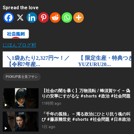
Spread the love
にほんブログ村
PICKUP富士見フサシ
【社会の闇を暴く】万物流転 / 蜂須賀ケイ – 偽
りの安寧にすがるな #shorts #政治 #社会問題
11時間 ago
「千年の孤独」 – 濁る政治にひとり抗う魂の叫
び #藤原幾世史 #shorts #社会問題 #日本政治
1日 ago