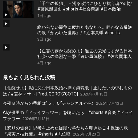
「千年の孤独」 – 濁る政治にひとり抗う魂の叫び
#藤原幾世史 #shorts #社会問題 #日本政治
1日 ago
終わらない競争に疲れたあなたへ。静かなる反逆
の歌『かわいた世界』/ #近本真季 #shorts
#music
3日 ago
【亡霊の夢から醒めよ】過去の栄光にすがる日本
社会への痛烈な一撃『遠い蜃気楼』 #佐久間隼人
4日 ago
最もよく見られた投稿
【覚醒せよ】泥に沈む日本政治へ捧ぐ鎮魂歌｜正したいの求むもの
は / #若林マサト [Prod. GORO’G’GOTO]
2026年7月13日
今夜８時からの番組は”５．０”チャンネルから❗️
2026年7月13日
AIが優里の『ドライフラワー』を聴いたら… #shorts #音楽 #ドライ
フラワー
2026年7月13日
【怒りの告発】思考を止めた従順な羊たちを叩き起こす反逆の歌
『果実と枯れ葉』 #shorts #志位暁
2026年7月23日