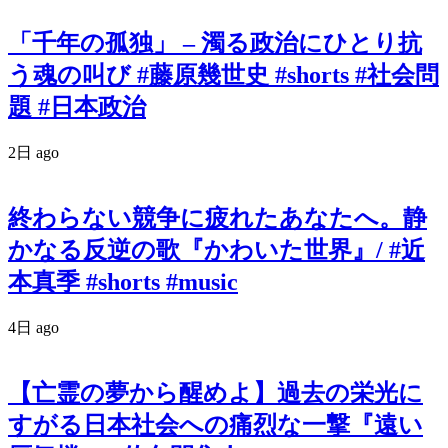
「千年の孤独」 – 濁る政治にひとり抗
う魂の叫び #藤原幾世史 #shorts #社会問
題 #日本政治
2日 ago
終わらない競争に疲れたあなたへ。静
かなる反逆の歌『かわいた世界』/ #近
本真季 #shorts #music
4日 ago
【亡霊の夢から醒めよ】過去の栄光に
すがる日本社会への痛烈な一撃『遠い