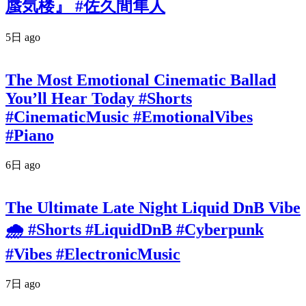
蜃気楼』 #佐久間隼人
5日 ago
The Most Emotional Cinematic Ballad
You’ll Hear Today #Shorts
#CinematicMusic #EmotionalVibes
#Piano
6日 ago
The Ultimate Late Night Liquid DnB Vibe
🌧️ #Shorts #LiquidDnB #Cyberpunk
#Vibes #ElectronicMusic
7日 ago