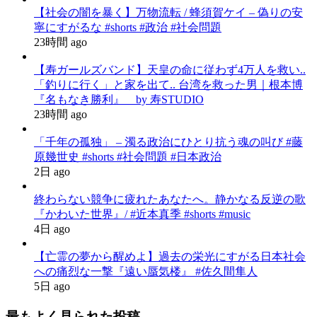
【社会の闇を暴く】万物流転 / 蜂須賀ケイ – 偽りの安
寧にすがるな #shorts #政治 #社会問題
23時間 ago
【寿ガールズバンド】天皇の命に従わず4万人を救い..
「釣りに行く」と家を出て.. 台湾を救った男｜根本博
『名もなき勝利』 by 寿STUDIO
23時間 ago
「千年の孤独」 – 濁る政治にひとり抗う魂の叫び #藤
原幾世史 #shorts #社会問題 #日本政治
2日 ago
終わらない競争に疲れたあなたへ。静かなる反逆の歌
『かわいた世界』/ #近本真季 #shorts #music
4日 ago
【亡霊の夢から醒めよ】過去の栄光にすがる日本社会
への痛烈な一撃『遠い蜃気楼』 #佐久間隼人
5日 ago
最もよく見られた投稿