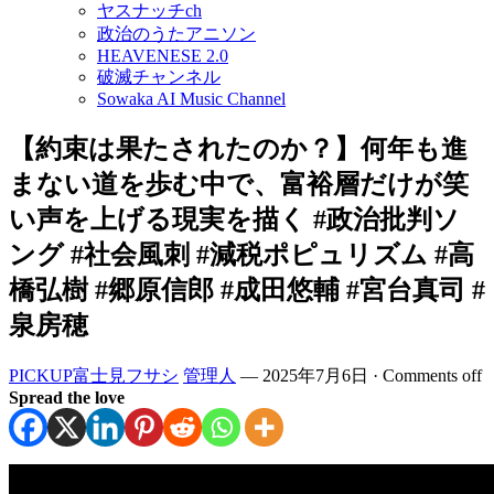
ヤスナッチch
政治のうたアニソン
HEAVENESE 2.0
破滅チャンネル
Sowaka AI Music Channel
【約束は果たされたのか？】何年も進
まない道を歩む中で、富裕層だけが笑
い声を上げる現実を描く #政治批判ソ
ング #社会風刺 #減税ポピュリズム #高
橋弘樹 #郷原信郎 #成田悠輔 #宮台真司 #
泉房穂
PICKUP富士見フサシ
管理人
—
2025年7月6日
·
Comments off
Spread the love