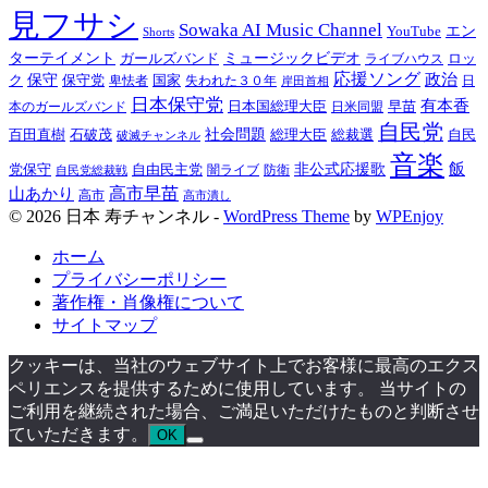
見フサシ
Sowaka AI Music Channel
YouTube
エン
Shorts
ターテイメント
ガールズバンド
ミュージックビデオ
ロッ
ライブハウス
応援ソング
政治
ク
保守
保守党
国家
失われた３０年
卑怯者
日
岸田首相
日本保守党
有本香
日本国総理大臣
日米同盟
早苗
本のガールズバンド
自民党
百田直樹
石破茂
社会問題
総理大臣
総裁選
自民
破滅チャンネル
音楽
飯
非公式応援歌
党保守
自由民主党
防衛
自民党総裁戦
闇ライブ
高市早苗
山あかり
高市
高市潰し
© 2026 日本 寿チャンネル -
WordPress Theme
by
WPEnjoy
ホーム
プライバシーポリシー
著作権・肖像権について
サイトマップ
クッキーは、当社のウェブサイト上でお客様に最高のエクス
ペリエンスを提供するために使用しています。 当サイトの
ご利用を継続された場合、ご満足いただけたものと判断させ
ていただきます。
OK