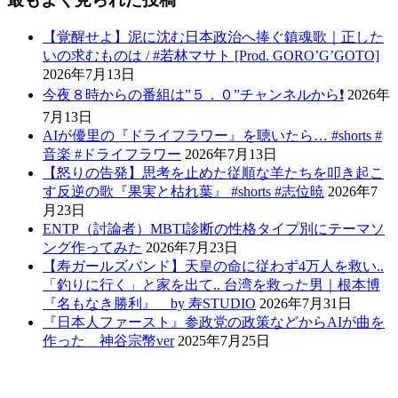
【覚醒せよ】泥に沈む日本政治へ捧ぐ鎮魂歌｜正した
いの求むものは / #若林マサト [Prod. GORO’G’GOTO]
2026年7月13日
今夜８時からの番組は”５．０”チャンネルから❗️
2026年
7月13日
AIが優里の『ドライフラワー』を聴いたら… #shorts #
音楽 #ドライフラワー
2026年7月13日
【怒りの告発】思考を止めた従順な羊たちを叩き起こ
す反逆の歌『果実と枯れ葉』 #shorts #志位暁
2026年7
月23日
ENTP（討論者）MBTI診断の性格タイプ別にテーマソ
ング作ってみた
2026年7月23日
【寿ガールズバンド】天皇の命に従わず4万人を救い..
「釣りに行く」と家を出て.. 台湾を救った男｜根本博
『名もなき勝利』 by 寿STUDIO
2026年7月31日
『日本人ファースト』参政党の政策などからAIが曲を
作った 神谷宗幣ver
2025年7月25日