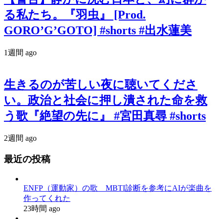
る私たち。『羽虫』 [Prod.
GORO’G’GOTO] #shorts #出水蓮美
1週間 ago
生きるのが苦しい夜に聴いてくださ
い。政治と社会に押し潰された命を救
う歌『絶望の先に』 #宮田真尋 #shorts
2週間 ago
最近の投稿
ENFP（運動家）の歌 MBTI診断を参考にAIが楽曲を
作ってくれた
23時間 ago