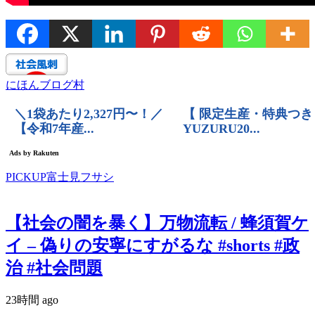
にほんブログ村
PICKUP富士見フサシ
【社会の闇を暴く】万物流転 / 蜂須賀ケ
イ – 偽りの安寧にすがるな #shorts #政
治 #社会問題
23時間 ago