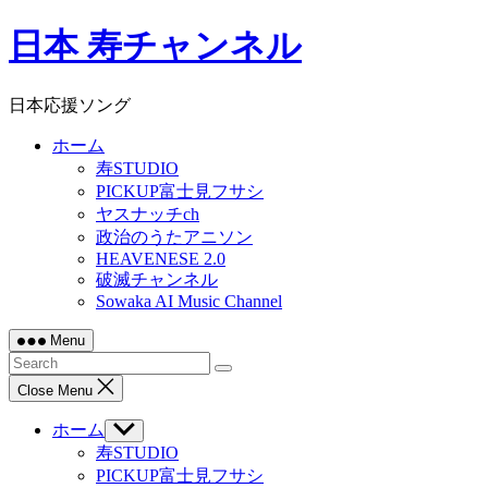
Skip
日本 寿チャンネル
to
content
日本応援ソング
ホーム
寿STUDIO
PICKUP富士見フサシ
ヤスナッチch
政治のうたアニソン
HEAVENESE 2.0
破滅チャンネル
Sowaka AI Music Channel
Menu
Close Menu
ホーム
Show
sub
寿STUDIO
menu
PICKUP富士見フサシ