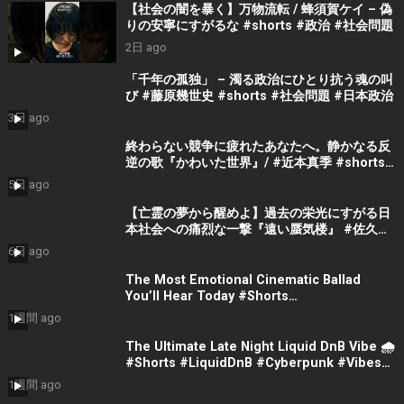
【社会の闇を暴く】万物流転 / 蜂須賀ケイ – 偽
りの安寧にすがるな #shorts #政治 #社会問題
2日 ago
「千年の孤独」 – 濁る政治にひとり抗う魂の叫
び #藤原幾世史 #shorts #社会問題 #日本政治
3日 ago
終わらない競争に疲れたあなたへ。静かなる反
逆の歌『かわいた世界』/ #近本真季 #shorts
#music
5日 ago
【亡霊の夢から醒めよ】過去の栄光にすがる日
本社会への痛烈な一撃『遠い蜃気楼』 #佐久間
隼人
6日 ago
The Most Emotional Cinematic Ballad
You’ll Hear Today #Shorts
#CinematicMusic #EmotionalVibes #Piano
1週間 ago
The Ultimate Late Night Liquid DnB Vibe 🌧️
#Shorts #LiquidDnB #Cyberpunk #Vibes
#ElectronicMusic
1週間 ago