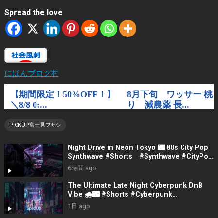
Spread the love
にほんブログ村
PICKUP富士見フサシ
Night Drive in Neon Tokyo 🌃 80s City Pop
Synthwave #Shorts #Synthwave #CityPop
#NightDrive
6時間 ago
The Ultimate Late Night Cyberpunk DnB
Vibe 🌧️🌃 #Shorts #Cyberpunk
#LateNightVibes #ElectronicMusic
1日 ago