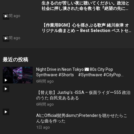
生きるのが苦しい夜に聴いてください。政治と
社会に押し潰された命を救う歌『絶望の先に』
#宮田真尋 #社会問題 #日本政治
1週間 ago
【作業用BGM】心を揺さぶる歌声 緒川奈津 オ
リジナル曲まとめ – Best Selection ベストセ
レクション #shorts #作業用bgm #music #音
1週間 ago
楽
最近の投稿
Night Drive in Neon Tokyo 🌃 80s City Pop
Synthwave #Shorts #Synthwave #CityPop
#NightDrive
6時間 ago
【替え歌】Justiφ’s -ISSA – 仮面ライダー555 政治
のうた 自民党あるある
6時間 ago
AIにOfficial髭男dismのPretenderを聴かせたらこ
んな曲を作った
1日 ago