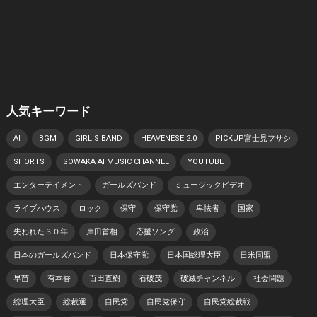
人気キーワード
AI
BGM
GIRL'S BAND
HEAVENESE 2.0
PICKUP富士見フサシ
SHORTS
SOWAKA AI MUSIC CHANNEL
YOUTUBE
エンターテイメント
ガールズバンド
ミュージックビデオ
ライブハウス
ロック
保守
保守党
卑怯者
国家
失われた３０年
岸田首相
応援ソング
政治
日本のガールズバンド
日本保守党
日本国総理大臣
日米同盟
早苗
有本香
百田直樹
石破茂
破滅チャンネル
社会問題
総理大臣
総裁選
自民党
自民党保守
自民党総裁戦