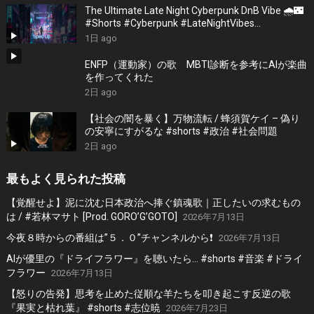
The Ultimate Late Night Cyberpunk DnB Vibe 🌧️🌃
#Shorts #Cyberpunk #LateNightVibes
#ElectronicMusic
1日 ago
ENFP（運動家）の歌 MBTI診断を参考にAIが楽曲
を作ってくれた
2日 ago
【社会の闇を暴く】万物流転 / 蜂須賀ケイ – 偽り
の安寧にすがるな #shorts #政治 #社会問題
2日 ago
最もよく見られた投稿
【覚醒せよ】泥に沈む日本政治へ捧ぐ鎮魂歌｜正したいの求むもの
は / #若林マサト [Prod. GORO’G’GOTO]
2026年7月13日
今夜８時からの番組は”５．０”チャンネルから❗️
2026年7月13日
AIが優里の『ドライフラワー』を聴いたら… #shorts #音楽 #ドライ
フラワー
2026年7月13日
【怒りの告発】思考を止めた従順な羊たちを叩き起こす反逆の歌
『果実と枯れ葉』 #shorts #志位暁
2026年7月23日