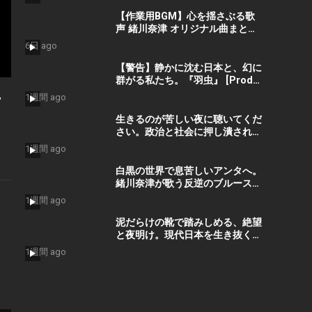
真尋 #社会問題 #日本政治
【作業用BGM】心を揺さぶる歌
声 緒川奈津 オリジナル曲まとめ
– Best Selection ベストセレク
6日 ago
ション #shorts #作業用bgm
#music #音楽
【警告】静かに沈む日本と、幻に
群がる私たち。『羽虫』 [Prod.
GORO’G’GOTO] #shorts #出水
1週間 ago
て
蓮美
生きるのが苦しい夜に聴いてくだ
さい。政治と社会に押し潰された
命を救う歌『絶望の先に』 #宮田
1週間 ago
真尋 #shorts
白黒の世界で息苦しいアンタへ。
緒川奈津が歌う反逆のブルース
「白黒」 #shorts #緒川奈津
1週間 ago
泥だらけの靴で踏みしめる、絶望
と夜明け。現代日本を生き抜くた
めのプロテストソング #吉門瑠衣
1週間 ago