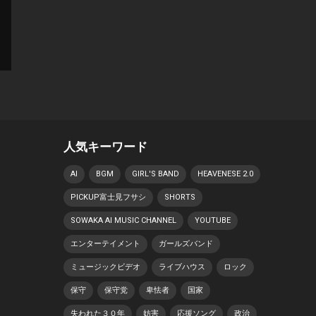
人気キーワード
AI
BGM
GIRL'S BAND
HEAVENESE 2.0
PICKUP富士見フサシ
SHORTS
SOWAKA AI MUSIC CHANNEL
YOUTUBE
エンターテイメント
ガールズバンド
ミュージックビデオ
ライブハウス
ロック
保守
保守党
卑怯者
国家
失われた３０年
妨害
応援ソング
政治