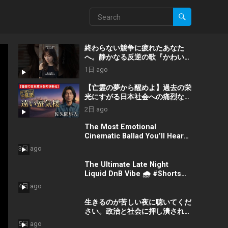
終わらない競争に疲れたあなた
へ。静かなる反逆の歌『かわいた
世界』/ #近本真季 #shorts
1日 ago
#music
【亡霊の夢から醒めよ】過去の栄
光にすがる日本社会への痛烈な一
撃『遠い蜃気楼』 #佐久間隼人
2日 ago
The Most Emotional
Cinematic Ballad You’ll Hear
Today #Shorts
3日 ago
#CinematicMusic
#EmotionalVibes #Piano
The Ultimate Late Night
Liquid DnB Vibe 🌧️ #Shorts
#LiquidDnB #Cyberpunk
4日 ago
#Vibes #ElectronicMusic
生きるのが苦しい夜に聴いてくだ
さい。政治と社会に押し潰された
命を救う歌『絶望の先に』 #宮田
5日 ago