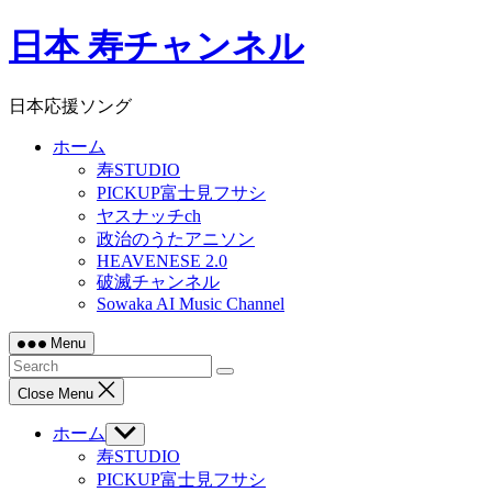
Skip
日本 寿チャンネル
to
content
日本応援ソング
ホーム
寿STUDIO
PICKUP富士見フサシ
ヤスナッチch
政治のうたアニソン
HEAVENESE 2.0
破滅チャンネル
Sowaka AI Music Channel
Menu
Close Menu
ホーム
Show
sub
寿STUDIO
menu
PICKUP富士見フサシ