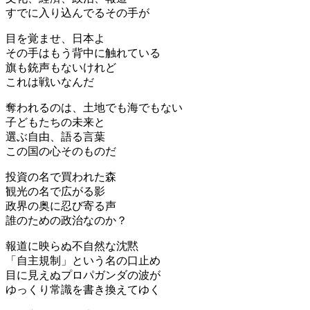
すでに入り込んでるその手が
目を覚ませ、日本よ
その手はもう背中に触れている
旗も銃声もないけれど
これは戦いなんだ
奪われるのは、土地でも海でもない
子どもたちの未来と
選ぶ自由、語る言葉
この国の心そのものだ
投資の名で買われた森
観光の名で広がる影
政界の奥に忍び寄る声
誰のための政治なのか？
報道に映らぬ不自然な沈黙
「自主規制」という名の口止め
目に見えぬプロパガンダの波が
ゆっくり常識を書き換えてゆく