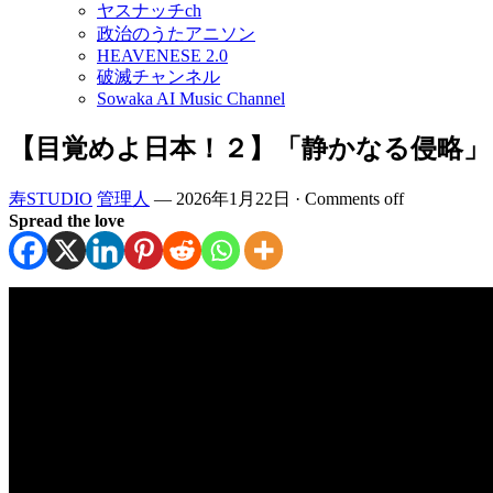
ヤスナッチch
政治のうたアニソン
HEAVENESE 2.0
破滅チャンネル
Sowaka AI Music Channel
【目覚めよ日本！２】「静かなる侵略」 
寿STUDIO
管理人
—
2026年1月22日
·
Comments off
Spread the love