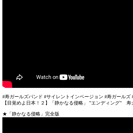
#寿ガールズバンド #サイレントインベージョン #寿ガールズ
【目覚めよ日本！２】「静かなる侵略」 ”エンディング” 寿
★「静かなる侵略」完全版