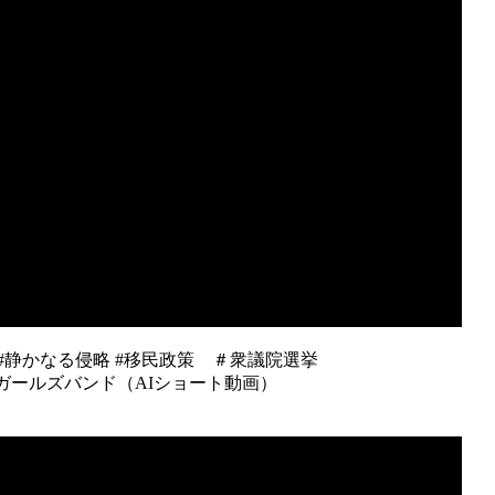
 #静かなる侵略 #移民政策 ＃衆議院選挙
ガールズバンド（AIショート動画）