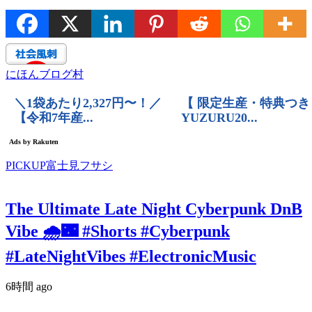
にほんブログ村
PICKUP富士見フサシ
The Ultimate Late Night Cyberpunk DnB
Vibe 🌧️🌃 #Shorts #Cyberpunk
#LateNightVibes #ElectronicMusic
6時間 ago