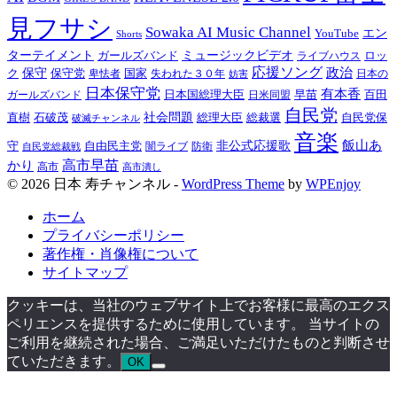
見フサシ
Sowaka AI Music Channel
YouTube
エン
Shorts
ターテイメント
ガールズバンド
ミュージックビデオ
ロッ
ライブハウス
応援ソング
政治
ク
保守
保守党
国家
失われた３０年
卑怯者
日本の
妨害
日本保守党
有本香
百田
日本国総理大臣
日米同盟
早苗
ガールズバンド
自民党
直樹
石破茂
社会問題
総理大臣
総裁選
自民党保
破滅チャンネル
音楽
飯山あ
非公式応援歌
守
自由民主党
防衛
自民党総裁戦
闇ライブ
高市早苗
かり
高市
高市潰し
© 2026 日本 寿チャンネル -
WordPress Theme
by
WPEnjoy
ホーム
プライバシーポリシー
著作権・肖像権について
サイトマップ
クッキーは、当社のウェブサイト上でお客様に最高のエクス
ペリエンスを提供するために使用しています。 当サイトの
ご利用を継続された場合、ご満足いただけたものと判断させ
ていただきます。
OK