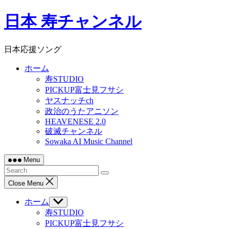
Skip
日本 寿チャンネル
to
content
日本応援ソング
ホーム
寿STUDIO
PICKUP富士見フサシ
ヤスナッチch
政治のうたアニソン
HEAVENESE 2.0
破滅チャンネル
Sowaka AI Music Channel
Menu
Close Menu
ホーム
Show
sub
寿STUDIO
menu
PICKUP富士見フサシ