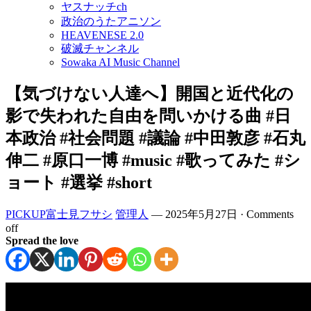
ヤスナッチch
政治のうたアニソン
HEAVENESE 2.0
破滅チャンネル
Sowaka AI Music Channel
【気づけない人達へ】開国と近代化の
影で失われた自由を問いかける曲 #日
本政治 #社会問題 #議論 #中田敦彦 #石丸
伸二 #原口一博 #music #歌ってみた #シ
ョート #選挙 #short
PICKUP富士見フサシ
管理人
—
2025年5月27日
·
Comments
off
Spread the love