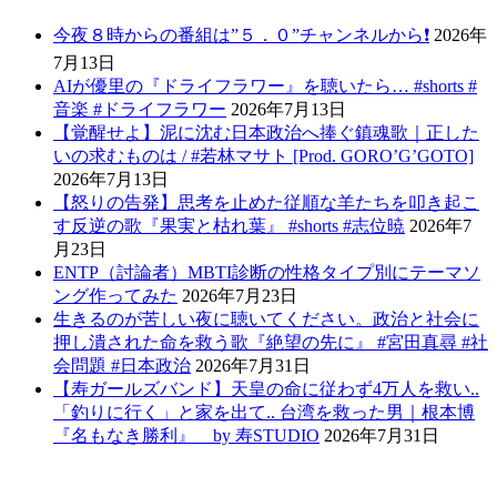
今夜８時からの番組は”５．０”チャンネルから❗️
2026年
7月13日
AIが優里の『ドライフラワー』を聴いたら… #shorts #
音楽 #ドライフラワー
2026年7月13日
【覚醒せよ】泥に沈む日本政治へ捧ぐ鎮魂歌｜正した
いの求むものは / #若林マサト [Prod. GORO’G’GOTO]
2026年7月13日
【怒りの告発】思考を止めた従順な羊たちを叩き起こ
す反逆の歌『果実と枯れ葉』 #shorts #志位暁
2026年7
月23日
ENTP（討論者）MBTI診断の性格タイプ別にテーマソ
ング作ってみた
2026年7月23日
生きるのが苦しい夜に聴いてください。政治と社会に
押し潰された命を救う歌『絶望の先に』 #宮田真尋 #社
会問題 #日本政治
2026年7月31日
【寿ガールズバンド】天皇の命に従わず4万人を救い..
「釣りに行く」と家を出て.. 台湾を救った男｜根本博
『名もなき勝利』 by 寿STUDIO
2026年7月31日