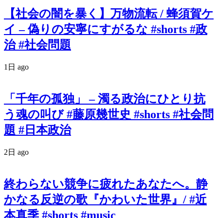
【社会の闇を暴く】万物流転 / 蜂須賀ケ
イ – 偽りの安寧にすがるな #shorts #政
治 #社会問題
1日 ago
「千年の孤独」 – 濁る政治にひとり抗
う魂の叫び #藤原幾世史 #shorts #社会問
題 #日本政治
2日 ago
終わらない競争に疲れたあなたへ。静
かなる反逆の歌『かわいた世界』/ #近
本真季 #shorts #music