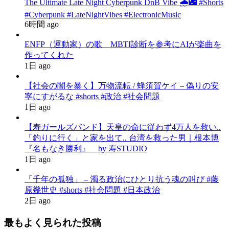
The Ultimate Late Night Cyberpunk DnB Vibe 🌧️🌃 #Shorts
#Cyberpunk #LateNightVibes #ElectronicMusic
6時間 ago
ENFP（運動家）の歌 MBTI診断を参考にAIが楽曲を
作ってくれた
1日 ago
【社会の闇を暴く】万物流転 / 蜂須賀ケイ – 偽りの安
寧にすがるな #shorts #政治 #社会問題
1日 ago
【寿ガールズバンド】天皇の命に従わず4万人を救い..
「釣りに行く」と家を出て.. 台湾を救った男｜根本博
『名もなき勝利』 by 寿STUDIO
1日 ago
「千年の孤独」 – 濁る政治にひとり抗う魂の叫び #藤
原幾世史 #shorts #社会問題 #日本政治
2日 ago
最もよく見られた投稿