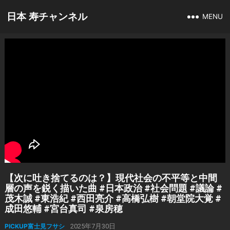
日本 寿チャンネル
MENU
【次に吐き捨てるのは？】現代社会の不平等と中間
層の声を鋭く描いた曲 #日本政治 #社会問題 #議論 #
茂木誠 #東浩紀 #西田亮介 #高橋弘樹 #朝堂院大覚 #
成田悠輔 #宮台真司 #泉房穂
PICKUP富士見フサシ
2025年7月30日