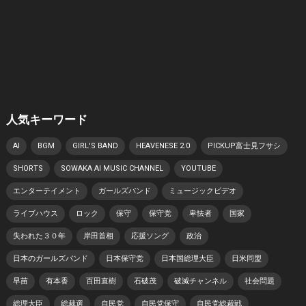
人気キーワード
AI
BGM
GIRL'S BAND
HEAVENESE 2.0
PICKUP富士見フサシ
SHORTS
SOWAKA AI MUSIC CHANNEL
YOUTUBE
エンターテイメント
ガールズバンド
ミュージックビデオ
ライブハウス
ロック
保守
保守党
卑怯者
国家
失われた３０年
岸田首相
応援ソング
政治
日本のガールズバンド
日本保守党
日本国総理大臣
日米同盟
早苗
有本香
百田直樹
石破茂
破滅チャンネル
社会問題
総理大臣
総裁選
自民党
自民党保守
自民党総裁戦