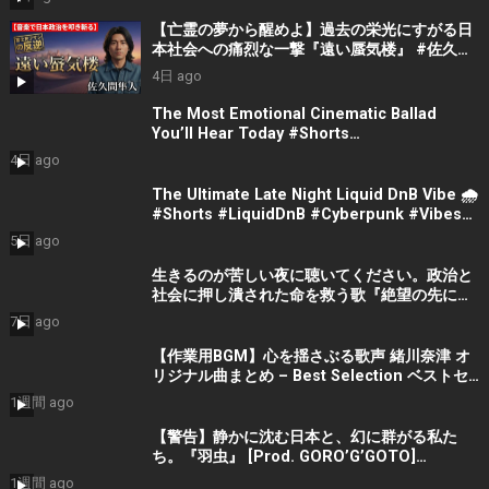
【亡霊の夢から醒めよ】過去の栄光にすがる日
本社会への痛烈な一撃『遠い蜃気楼』 #佐久間
隼人
4日 ago
The Most Emotional Cinematic Ballad
You’ll Hear Today #Shorts
#CinematicMusic #EmotionalVibes #Piano
4日 ago
The Ultimate Late Night Liquid DnB Vibe 🌧️
#Shorts #LiquidDnB #Cyberpunk #Vibes
#ElectronicMusic
5日 ago
生きるのが苦しい夜に聴いてください。政治と
社会に押し潰された命を救う歌『絶望の先に』
#宮田真尋 #社会問題 #日本政治
7日 ago
【作業用BGM】心を揺さぶる歌声 緒川奈津 オ
リジナル曲まとめ – Best Selection ベストセ
レクション #shorts #作業用bgm #music #音
1週間 ago
楽
【警告】静かに沈む日本と、幻に群がる私た
ち。『羽虫』 [Prod. GORO’G’GOTO]
#shorts #出水蓮美
1週間 ago