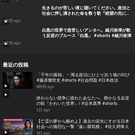
生きるのが苦しい夜に聴いてください。政治と
社会に押し潰された命を救う歌『絶望の先に』
#宮田真尋 #shorts
1週間 ago
白黒の世界で息苦しいアンタへ。緒川奈津が歌
う反逆のブルース「白黒」 #shorts #緒川奈津
2週間 ago
最近の投稿
「千年の孤独」 – 濁る政治にひとり抗う魂の叫び
#藤原幾世史 #shorts #社会問題 #日本政治
8時間 ago
終わらない競争に疲れたあなたへ。静かなる反逆
の歌『かわいた世界』/ #近本真季 #shorts
#music
2日 ago
【亡霊の夢から醒めよ】過去の栄光にすがる日本
社会への痛烈な一撃『遠い蜃気楼』 #佐久間隼人
4日 ago