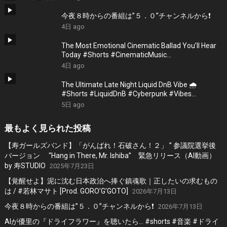
今夜８時からの番組は”５．０”チャンネルから❗️
4日 ago
The Most Emotional Cinematic Ballad You’ll Hear
Today #Shorts #CinematicMusic
#EmotionalVibes #Piano
4日 ago
The Ultimate Late Night Liquid DnB Vibe 🌧️
#Shorts #LiquidDnB #Cyberpunk #Vibes
#ElectronicMusic
5日 ago
最もよく見られた投稿
【寿ガールズバンド】「がんばれ！石破さん！２」 ” 参議院選挙後
バージョン “Hang in There, Mr. Ishiba” 緊急リリース（AI動画）
by 寿STUDIO
2025年7月23日
【覚醒せよ】泥に沈む日本政治へ捧ぐ鎮魂歌｜正したいの求むもの
は / #若林マサト [Prod. GORO’G’GOTO]
2026年7月13日
今夜８時からの番組は”５．０”チャンネルから❗️
2026年7月13日
AIが優里の『ドライフラワー』を聴いたら… #shorts #音楽 #ドライ