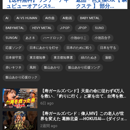
AI
AI VS HUMAN
AI作曲
AI動画
BABY METAL
BABYMETAL
HEVY METAL
J-POP
JPOP
SUNO
SUNOAI
あさ８
ハードロック
小池ゆりこ
小池百合子
応援ソング
日本にあかりを灯せ
日本のために戦う
日本を守る
日本保守党
東京都知事
東京都知事選
緑のたぬき
蓮舫
赤いキツネ
風刺
飯山あかり
飯山あかり応援ソング
飯山あかり応援ロック
【寿ガールズバンド】天皇の命に従わず4万人
を救い..「釣りに行く」と家を出て.. 台湾を救っ
た男｜根本博『名もなき勝利』 by 寿STUDIO
6日 ago
【寿ガールズバンド：偉人MV】この老人が世
界を変えた 葛飾北斎 ―HOKUSAI― (ダイジェ
スト）By 寿STUDIO
2週間 ago