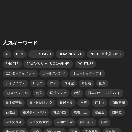
人気キーワード
AI
BGM
GIRL'S BAND
HEAVENESE 2.0
PICKUP富士見フサシ
SHORTS
SOWAKA AI MUSIC CHANNEL
YOUTUBE
エンターテイメント
ガールズバンド
ミュージックビデオ
ライブハウス
ロック
保守
保守党
卑怯者
国家
失われた３０年
妨害
応援ソング
政治
日本のガールズバンド
日本保守党
日本国総理大臣
日米同盟
早苗
有本香
百田直樹
石破茂
破滅チャンネル
社会問題
総理大臣
総裁選
自民党
自民党保守
自民党総裁戦
自由民主党
闇ライブ
防衛
非公式応援歌
音楽
飯山あかり
高市
高市早苗
高市潰し