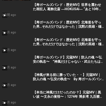
【寿ガールズバンド：歴史MV】世界を震わせ
た画狂人 葛飾北斎 ―HOKUSAI― “あと10年く
れ！” (AI動画）By 寿STUDIO
3週間 ago
【寿ガールズバンド：歴史MV】北海道を守っ
た男…それだけではなかった｜沈黙の英雄・樋
口季一郎 “私が引き受けた” By 寿STUDIO
1か月 ago
【寿ガールズバンド：歴史MV】北海道を守っ
た男…それだけではなかった｜沈黙の英雄・樋
口季一郎 “私が引き受けた” By 寿STUDIO
1か月 ago
【寿ガールズバンド】元寇MV｜防人の魂 〜弘
安の執念〜 ”神風だけじゃない・武士たちはも
う勝っていた” （AIショート動画） By 寿
2か月 ago
STUDIO Part 2
【神風が来る前に勝っていた・・】元寇MV｜
防人の魂 〜弘安の執念〜 By 寿ガールズバン
ド （AI動画）Part2
2か月 ago
【本当に神風だけだったのか？】元寇MV｜黒
い波 〜文永の覚悟〜：1274年 博多湾 九百艘の
黒い船団に立ち向かった 日の本の覚悟 (AIシ
2か月 ago
ョート動画）Part 1 by 寿ガールズバンド