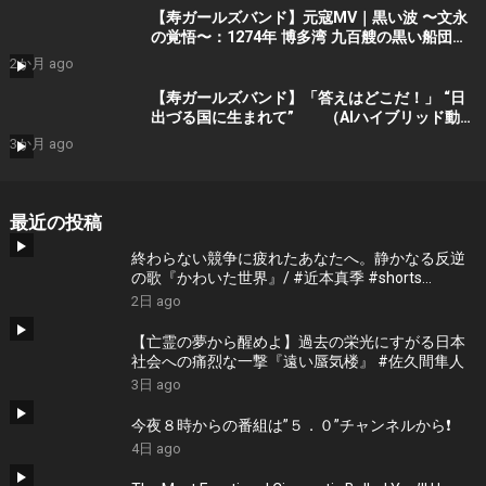
【寿ガールズバンド】元寇MV｜黒い波 〜文永
の覚悟〜：1274年 博多湾 九百艘の黒い船団に
立ち向かった 日の本の覚悟 (AI動画）Part 1
2か月 ago
by 寿STDIO
【寿ガールズバンド】「答えはどこだ！」 “日
出づる国に生まれて” （AIハイブリッド動
画） by 寿STUDIO （Guitar : Yoshino
3か月 ago
-Lynch) プロモーションショート
最近の投稿
終わらない競争に疲れたあなたへ。静かなる反逆
の歌『かわいた世界』/ #近本真季 #shorts
#music
2日 ago
【亡霊の夢から醒めよ】過去の栄光にすがる日本
社会への痛烈な一撃『遠い蜃気楼』 #佐久間隼人
3日 ago
今夜８時からの番組は”５．０”チャンネルから❗️
4日 ago