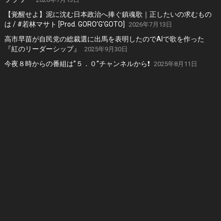
【覚醒せよ】泥に沈む日本政治へ捧ぐ鎮魂歌｜正したいの求むもの
は / #若林マサト [Prod. GORO’G’GOTO]
2026年7月13日
高市早苗が自民党の総裁選に出馬を表明したのでAIで歌を作った
『紅のリーダーシップ』
2025年9月30日
今夜８時からの番組は”５．０”チャンネルから❗️
2025年8月11日