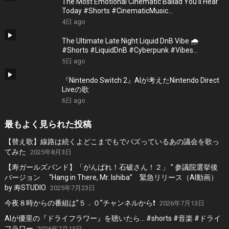
The Most Emotional Cinematic Ballad You’ll Hear
Today #Shorts #CinematicMusic
#EmotionalVibes #Piano
4日 ago
The Ultimate Late Night Liquid DnB Vibe 🌧️
#Shorts #LiquidDnB #Cyberpunk #Vibes
#ElectronicMusic
5日 ago
『Nintendo Switch 2』AIが考えたNintendo Direct
Liveの歌
6日 ago
最もよく見られた投稿
【替え歌】線路は続くよどこまでもでバズっているあの議会を歌っ
てみた
2025年8月3日
【寿ガールズバンド】「がんばれ！石破さん！２」 ” 参議院選挙後
バージョン “Hang in There, Mr. Ishiba” 緊急リリース（AI動画）
by 寿STUDIO
2025年7月23日
今夜８時からの番組は”５．０”チャンネルから❗️
2026年7月13日
AIが優里の『ドライフラワー』を聴いたら… #shorts #音楽 #ドライ
フラワー
2026年7月13日