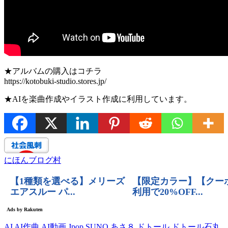
★アルバムの購入はコチラ
https://kotobuki-studio.stores.jp/
★AIを楽曲作成やイラスト作成に利用しています。
にほんブログ村
AI
AI作曲
AI動画
Jpop
SUNO
あさ８
ドトール
ドトール石丸