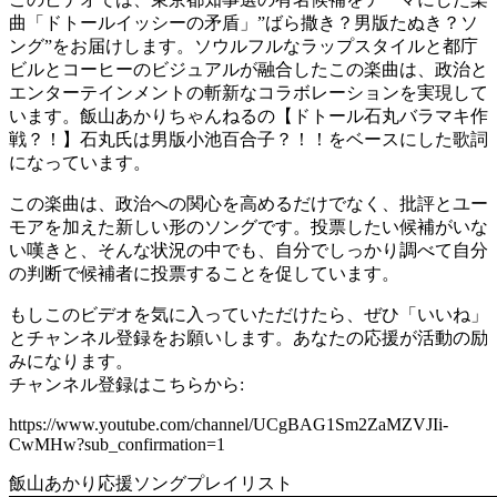
曲「ドトールイッシーの矛盾」”ばら撒き？男版たぬき？ソ
ング”をお届けします。ソウルフルなラップスタイルと都庁
ビルとコーヒーのビジュアルが融合したこの楽曲は、政治と
エンターテインメントの斬新なコラボレーションを実現して
います。飯山あかりちゃんねるの【ドトール石丸バラマキ作
戦？！】石丸氏は男版小池百合子？！！をベースにした歌詞
になっています。
この楽曲は、政治への関心を高めるだけでなく、批評とユー
モアを加えた新しい形のソングです。投票したい候補がいな
い嘆きと、そんな状況の中でも、自分でしっかり調べて自分
の判断で候補者に投票することを促しています。
もしこのビデオを気に入っていただけたら、ぜひ「いいね」
とチャンネル登録をお願いします。あなたの応援が活動の励
みになります。
チャンネル登録はこちらから:
https://www.youtube.com/channel/UCgBAG1Sm2ZaMZVJIi-
CwMHw?sub_confirmation=1
飯山あかり応援ソングプレイリスト