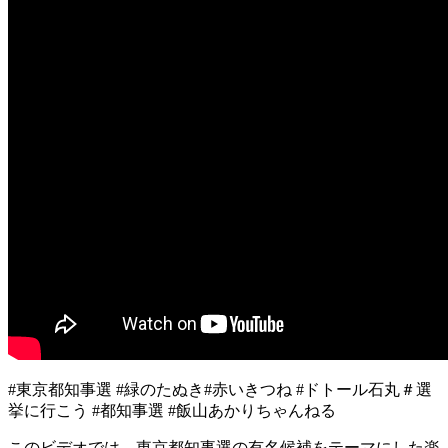
#東京都知事選 #緑のたぬき#赤いきつね #ドトール石丸＃選
挙に行こう #都知事選 #飯山あかりちゃんねる
このビデオでは、東京都知事選の有名候補をテーマにした楽