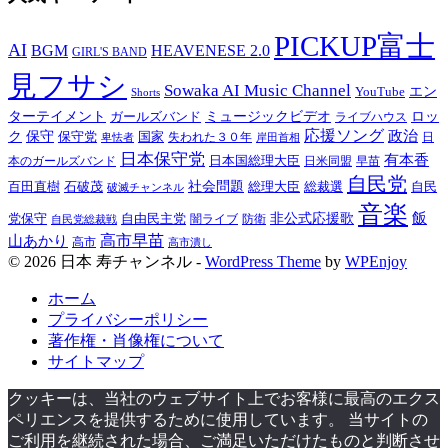
PICKUP富士
AI
BGM
HEAVENESE 2.0
GIRL'S BAND
見フサシ
Sowaka AI Music Channel
エン
YouTube
Shorts
ターテイメント
ミュージックビデオ
ロッ
ガールズバンド
ライブハウス
応援ソング
保守
政治
ク
保守党
国家
卑怯者
失われた３０年
日
岸田首相
日本保守党
有本香
日本国総理大臣
日米同盟
早苗
本のガールズバンド
自民党
百田直樹
社会問題
総理大臣
総裁選
石破茂
自民
破滅チャンネル
音楽
飯
非公式応援歌
党保守
自由民主党
防衛
自民党総裁戦
闇ライブ
高市早苗
山あかり
高市
高市潰し
© 2026 日本 寿チャンネル -
WordPress Theme
by
WPEnjoy
ホーム
プライバシーポリシー
著作権・肖像権について
サイトマップ
クッキーは、当社のウェブサイト上でお客様に最高のエクス
ペリエンスを提供するために使用しています。 当サイトの
ご利用を継続された場合、ご満足いただけたものと判断させ