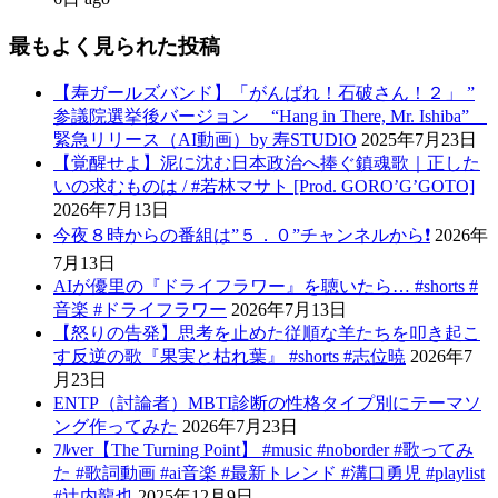
最もよく見られた投稿
【寿ガールズバンド】「がんばれ！石破さん！２」 ”
参議院選挙後バージョン “Hang in There, Mr. Ishiba”
緊急リリース（AI動画）by 寿STUDIO
2025年7月23日
【覚醒せよ】泥に沈む日本政治へ捧ぐ鎮魂歌｜正した
いの求むものは / #若林マサト [Prod. GORO’G’GOTO]
2026年7月13日
今夜８時からの番組は”５．０”チャンネルから❗️
2026年
7月13日
AIが優里の『ドライフラワー』を聴いたら… #shorts #
音楽 #ドライフラワー
2026年7月13日
【怒りの告発】思考を止めた従順な羊たちを叩き起こ
す反逆の歌『果実と枯れ葉』 #shorts #志位暁
2026年7
月23日
ENTP（討論者）MBTI診断の性格タイプ別にテーマソ
ング作ってみた
2026年7月23日
ﾌﾙver【The Turning Point】 #music #noborder #歌ってみ
た #歌詞動画 #ai音楽 #最新トレンド #溝口勇児 #playlist
#辻内龍也
2025年12月9日