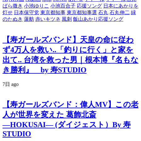
ばら撒き
小池ゆりこ
小池百合子
応援ソング
日本にあかりを
灯せ
日本保守党
東京都知事
東京都知事選
石丸
石丸伸二
緑
のたぬき
蓮舫
赤いキツネ
風刺
飯山あかり応援ソング
【寿ガールズバンド】天皇の命に従わ
ず4万人を救い..「釣りに行く」と家を
出て.. 台湾を救った男｜根本博『名もな
き勝利』 by 寿STUDIO
7日 ago
【寿ガールズバンド：偉人MV】この老
人が世界を変えた 葛飾北斎
―HOKUSAI― (ダイジェスト）By 寿
STUDIO