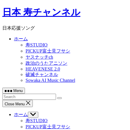
Skip
日本 寿チャンネル
to
content
日本応援ソング
ホーム
寿STUDIO
PICKUP富士見フサシ
ヤスナッチch
政治のうたアニソン
HEAVENESE 2.0
破滅チャンネル
Sowaka AI Music Channel
Menu
Close Menu
ホーム
Show
sub
寿STUDIO
menu
PICKUP富士見フサシ