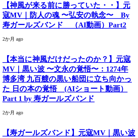
【神風が来る前に勝っていた・・】元
寇MV｜防人の魂 〜弘安の執念〜 By
寿ガールズバンド （AI動画）Part2
2か月 ago
【本当に神風だけだったのか？】元寇
MV｜黒い波 〜文永の覚悟〜：1274年
博多湾 九百艘の黒い船団に立ち向かっ
た 日の本の覚悟 (AIショート動画）
Part 1 by 寿ガールズバンド
2か月 ago
【寿ガールズバンド】元寇MV｜黒い波