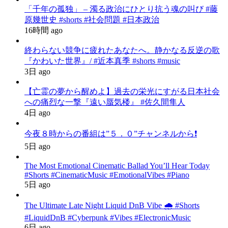
「千年の孤独」 – 濁る政治にひとり抗う魂の叫び #藤
原幾世史 #shorts #社会問題 #日本政治
16時間 ago
終わらない競争に疲れたあなたへ。静かなる反逆の歌
『かわいた世界』/ #近本真季 #shorts #music
3日 ago
【亡霊の夢から醒めよ】過去の栄光にすがる日本社会
への痛烈な一撃『遠い蜃気楼』 #佐久間隼人
4日 ago
今夜８時からの番組は”５．０”チャンネルから❗️
5日 ago
The Most Emotional Cinematic Ballad You’ll Hear Today
#Shorts #CinematicMusic #EmotionalVibes #Piano
5日 ago
The Ultimate Late Night Liquid DnB Vibe 🌧️ #Shorts
#LiquidDnB #Cyberpunk #Vibes #ElectronicMusic
6日 ago