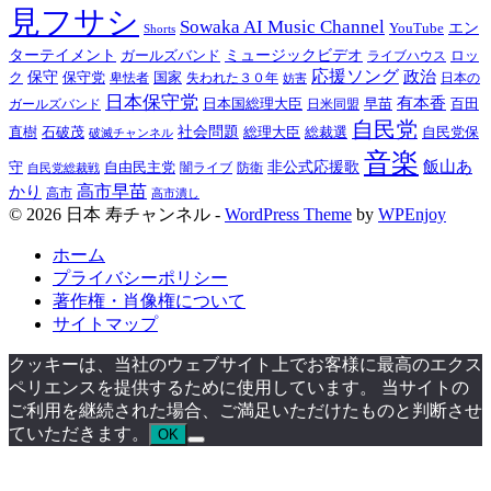
見フサシ
Sowaka AI Music Channel
YouTube
エン
Shorts
ターテイメント
ガールズバンド
ミュージックビデオ
ロッ
ライブハウス
応援ソング
政治
ク
保守
保守党
国家
失われた３０年
卑怯者
日本の
妨害
日本保守党
有本香
百田
日本国総理大臣
日米同盟
早苗
ガールズバンド
自民党
直樹
石破茂
社会問題
総理大臣
総裁選
自民党保
破滅チャンネル
音楽
飯山あ
非公式応援歌
守
自由民主党
防衛
自民党総裁戦
闇ライブ
高市早苗
かり
高市
高市潰し
© 2026 日本 寿チャンネル -
WordPress Theme
by
WPEnjoy
ホーム
プライバシーポリシー
著作権・肖像権について
サイトマップ
クッキーは、当社のウェブサイト上でお客様に最高のエクス
ペリエンスを提供するために使用しています。 当サイトの
ご利用を継続された場合、ご満足いただけたものと判断させ
ていただきます。
OK