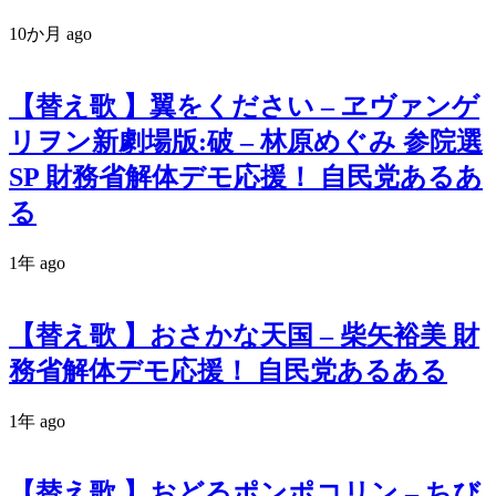
10か月 ago
【替え歌 】翼をください – ヱヴァンゲ
リヲン新劇場版:破 – 林原めぐみ 参院選
SP 財務省解体デモ応援！ 自民党あるあ
る
1年 ago
【替え歌 】おさかな天国 – 柴矢裕美 財
務省解体デモ応援！ 自民党あるある
1年 ago
【替え歌 】おどるポンポコリン – ちび