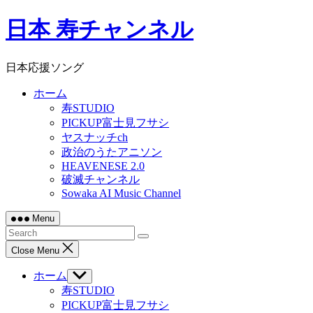
Skip
日本 寿チャンネル
to
content
日本応援ソング
ホーム
寿STUDIO
PICKUP富士見フサシ
ヤスナッチch
政治のうたアニソン
HEAVENESE 2.0
破滅チャンネル
Sowaka AI Music Channel
Menu
Close Menu
ホーム
Show
sub
寿STUDIO
menu
PICKUP富士見フサシ