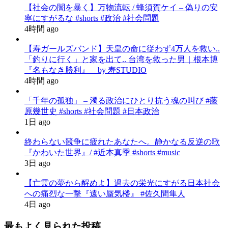
【社会の闇を暴く】万物流転 / 蜂須賀ケイ – 偽りの安
寧にすがるな #shorts #政治 #社会問題
4時間 ago
【寿ガールズバンド】天皇の命に従わず4万人を救い..
「釣りに行く」と家を出て.. 台湾を救った男｜根本博
『名もなき勝利』 by 寿STUDIO
4時間 ago
「千年の孤独」 – 濁る政治にひとり抗う魂の叫び #藤
原幾世史 #shorts #社会問題 #日本政治
1日 ago
終わらない競争に疲れたあなたへ。静かなる反逆の歌
『かわいた世界』/ #近本真季 #shorts #music
3日 ago
【亡霊の夢から醒めよ】過去の栄光にすがる日本社会
への痛烈な一撃『遠い蜃気楼』 #佐久間隼人
4日 ago
最もよく見られた投稿