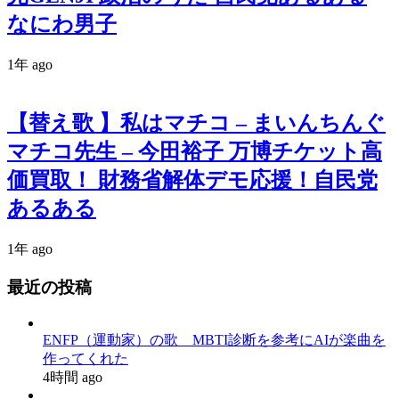
なにわ男子
1年 ago
【替え歌 】私はマチコ – まいんちんぐ
マチコ先生 – 今田裕子 万博チケット高
価買取！ 財務省解体デモ応援！自民党
あるある
1年 ago
最近の投稿
ENFP（運動家）の歌 MBTI診断を参考にAIが楽曲を
作ってくれた
4時間 ago