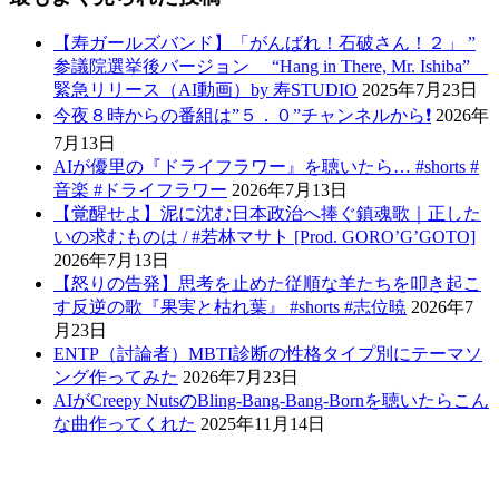
【寿ガールズバンド】「がんばれ！石破さん！２」 ”
参議院選挙後バージョン “Hang in There, Mr. Ishiba”
緊急リリース（AI動画）by 寿STUDIO
2025年7月23日
今夜８時からの番組は”５．０”チャンネルから❗️
2026年
7月13日
AIが優里の『ドライフラワー』を聴いたら… #shorts #
音楽 #ドライフラワー
2026年7月13日
【覚醒せよ】泥に沈む日本政治へ捧ぐ鎮魂歌｜正した
いの求むものは / #若林マサト [Prod. GORO’G’GOTO]
2026年7月13日
【怒りの告発】思考を止めた従順な羊たちを叩き起こ
す反逆の歌『果実と枯れ葉』 #shorts #志位暁
2026年7
月23日
ENTP（討論者）MBTI診断の性格タイプ別にテーマソ
ング作ってみた
2026年7月23日
AIがCreepy NutsのBling-Bang-Bang-Bornを聴いたらこん
な曲作ってくれた
2025年11月14日