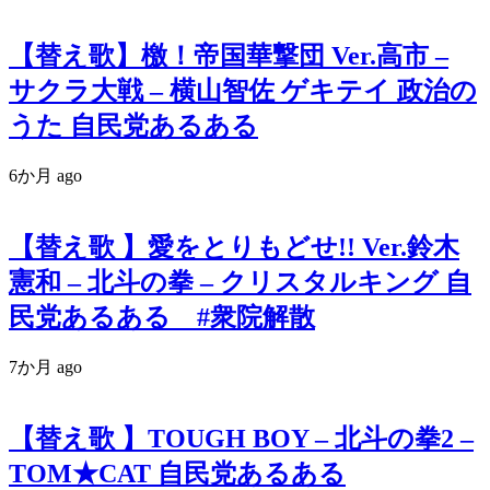
【替え歌】檄！帝国華撃団 Ver.高市 –
サクラ大戦 – 横山智佐 ゲキテイ 政治の
うた 自民党あるある
6か月 ago
【替え歌 】愛をとりもどせ!! Ver.鈴木
憲和 – 北斗の拳 – クリスタルキング 自
民党あるある #衆院解散
7か月 ago
【替え歌 】TOUGH BOY – 北斗の拳2 –
TOM★CAT 自民党あるある