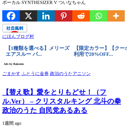
ボーカル SYNTHESIZER V ついなちゃん
にほんブログ村
ごまかす
ふとうに金券
政治のうたアニソン
【替え歌】愛をとりもどせ！（フ
ル.Ver） – クリスタルキング 北斗の拳
政治のうた 自民党あるある
1週間 ago