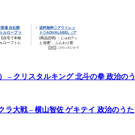
） – クリスタルキング 北斗の拳 政治の
 サクラ大戦 – 横山智佐 ゲキテイ 政治のう