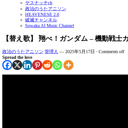
ヤスナッチch
政治のうたアニソン
HEAVENESE 2.0
破滅チャンネル
Sowaka AI Music Channel
【替え歌】 翔べ！ガンダム – 機動戦士
政治のうたアニソン
管理人
—
2025年5月17日
·
Comments off
Spread the love