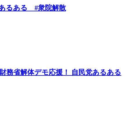
民党あるある #衆院解散
P 財務省解体デモ応援！ 自民党あるある