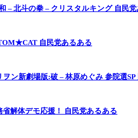
憲和 – 北斗の拳 – クリスタルキング 自
– TOM★CAT 自民党あるある
リヲン新劇場版:破 – 林原めぐみ 参院選S
財務省解体デモ応援！ 自民党あるある