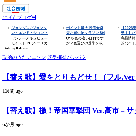
にほんブログ村
政治のうたアニソン
既得権益バンパク
【替え歌】愛をとりもどせ！（フル.Ver
1週間 ago
【替え歌】檄！帝国華撃団 Ver.高市 –
6か月 ago