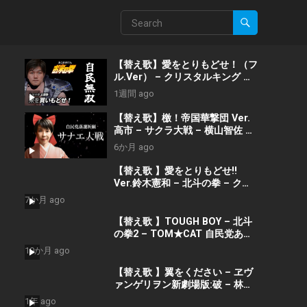
【替え歌】愛をとりもどせ！（フ
ル.Ver） – クリスタルキング 北
斗の拳 政治のうた 自民党あるあ
1週間 ago
る
【替え歌】檄！帝国華撃団 Ver.
高市 – サクラ大戦 – 横山智佐 ゲ
キテイ 政治のうた 自民党あるあ
6か月 ago
る
【替え歌 】愛をとりもどせ!!
Ver.鈴木憲和 – 北斗の拳 – クリ
スタルキング 自民党あるある #
7か月 ago
衆院解散
【替え歌 】TOUGH BOY – 北斗
の拳2 – TOM★CAT 自民党ある
ある
10か月 ago
【替え歌 】翼をください – ヱヴ
ァンゲリヲン新劇場版:破 – 林原
めぐみ 参院選SP 財務省解体デモ
1年 ago