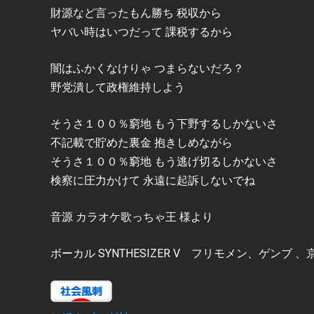
財源など言ったもん勝ち 税収から
ヤバい時はいつだって 課税するから
闇はふかくなけりゃ つまらないだろ？
野党潰して政権維持しよう
そうさ１００％窮地 もう下野するしかないさ
不記載で貯めた裏金 抱きしめながら
そうさ１００％窮地 もう逃げ切るしかないさ
検察に圧力かけて 永遠に起訴しないでね
音源 カラオケ歌っちゃ王 様より
ボーカル SYNTHESIZER V フリモメン、ゲンブ 、