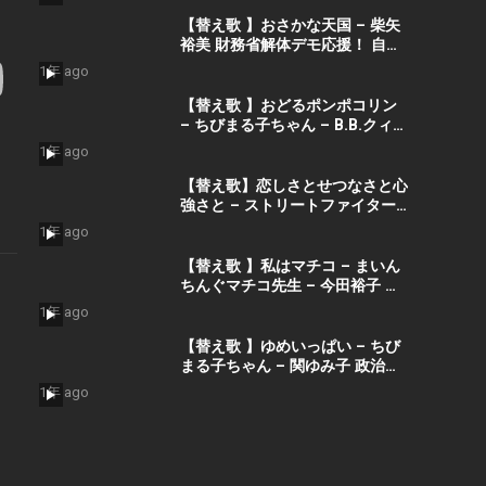
応援！ 自民党あるある
【替え歌 】おさかな天国 – 柴矢
裕美 財務省解体デモ応援！ 自民
党あるある
1年 ago
【替え歌 】おどるポンポコリン
– ちびまる子ちゃん – B.B.クィー
ンズ 財務省解体デモ応援！ 自民
1年 ago
党あるある
【替え歌】恋しさとせつなさと心
強さと – ストリートファイターII
MOVIE – 篠原涼子 ストリートフ
1年 ago
ァイターII MOVIE 政治のうた 自
民党あるある 財務省解体デモ応
【替え歌 】私はマチコ – まいん
援！
ちんぐマチコ先生 – 今田裕子 万
博チケット高価買取！ 財務省解
1年 ago
体デモ応援！自民党あるある
【替え歌 】ゆめいっぱい – ちび
まる子ちゃん – 関ゆみ子 政治の
うた 自民党あるある 財務省解体
1年 ago
デモ応援！