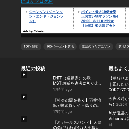
にほんブログ村
100％窮地
100パーセント窮地
政治のうたアニソン
窮地10
最近の投稿
最もよく
ENFP（運動家）の歌
【覚醒せよ
MBTI診断を参考にAIが楽曲
｜正したいの
を作ってくれた
17時間 ago
GORO’G’GO
今夜８時か
【社会の闇を暴く】万物流
ら❗️
2026年
転 / 蜂須賀ケイ – 偽りの安
寧にすがるな #shorts #政
17時間 ago
AIが優里
治 #社会問題
#shorts
【寿ガールズバンド】天皇
日
の命に従わず4万人を救い..