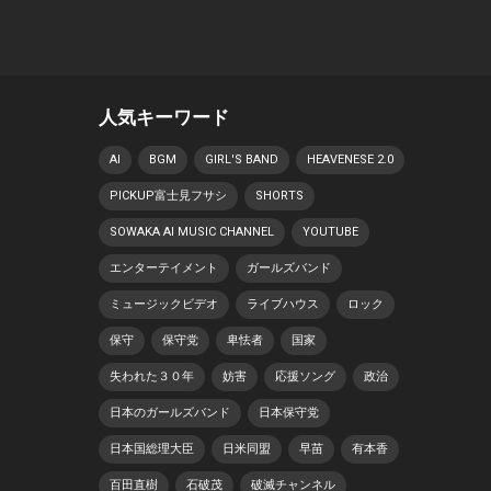
人気キーワード
AI
BGM
GIRL'S BAND
HEAVENESE 2.0
PICKUP富士見フサシ
SHORTS
SOWAKA AI MUSIC CHANNEL
YOUTUBE
エンターテイメント
ガールズバンド
ミュージックビデオ
ライブハウス
ロック
保守
保守党
卑怯者
国家
失われた３０年
妨害
応援ソング
政治
日本のガールズバンド
日本保守党
日本国総理大臣
日米同盟
早苗
有本香
百田直樹
石破茂
破滅チャンネル