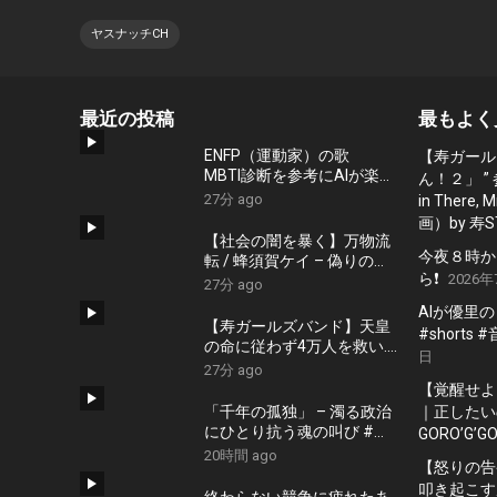
ヤスナッチCH
最近の投稿
最もよく
ENFP（運動家）の歌
【寿ガール
MBTI診断を参考にAIが楽曲
ん！２」 ”
を作ってくれた
27分 ago
in There
画）by 寿S
【社会の闇を暴く】万物流
今夜８時か
転 / 蜂須賀ケイ – 偽りの安
ら❗️
2026年
寧にすがるな #shorts #政
27分 ago
治 #社会問題
AIが優里
【寿ガールズバンド】天皇
#shorts
の命に従わず4万人を救い..
日
「釣りに行く」と家を出て..
27分 ago
台湾を救った男｜根本博
【覚醒せよ
『名もなき勝利』 by 寿
「千年の孤独」 – 濁る政治
｜正したいの
STUDIO
にひとり抗う魂の叫び #藤
GORO’G’GO
原幾世史 #shorts #社会問
20時間 ago
【怒りの告
題 #日本政治
叩き起こす
終わらない競争に疲れたあ