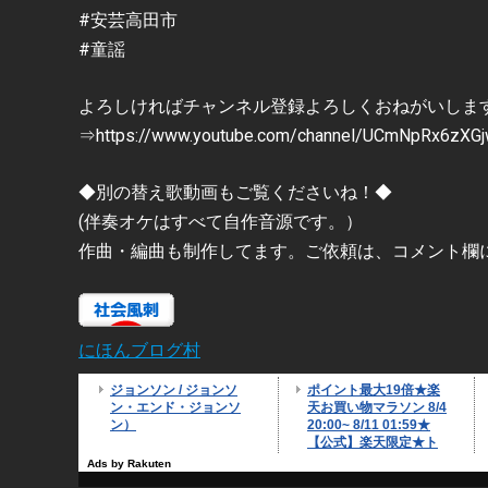
#安芸高田市
#童謡
よろしければチャンネル登録よろしくおねがいしま
⇒https://www.youtube.com/channel/UCmNpRx6zXG
◆別の替え歌動画もご覧くださいね！◆
(伴奏オケはすべて自作音源です。）
作曲・編曲も制作してます。ご依頼は、コメント欄
にほんブログ村