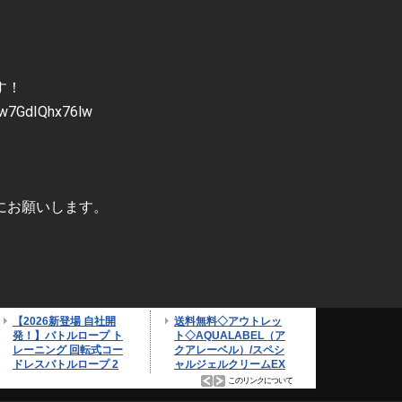
す！
jw7GdIQhx76lw
にお願いします。