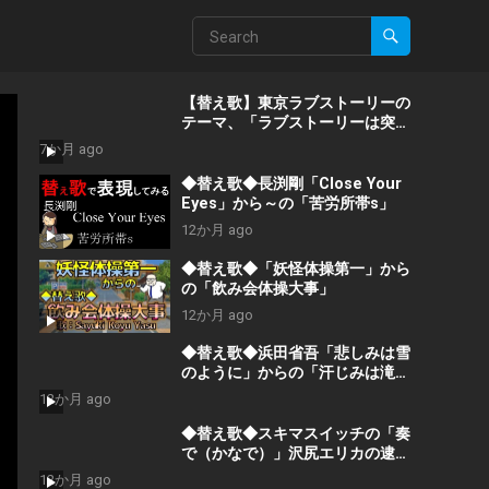
【替え歌】東京ラブストーリーの
テーマ、「ラブストーリーは突然
に」で2026年1月の様子を歌って
7か月 ago
みました。
◆替え歌◆長渕剛「Close Your
Eyes」から～の「苦労所帯s」
12か月 ago
◆替え歌◆「妖怪体操第一」から
の「飲み会体操大事」
12か月 ago
◆替え歌◆浜田省吾「悲しみは雪
のように」からの「汗じみは滝の
ように」
12か月 ago
◆替え歌◆スキマスイッチの「奏
で（かなで）」沢尻エリカの逮捕
劇を歌った結果？！
12か月 ago