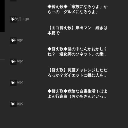
◆替え歌◆「家族になろうよ」か
ら～の「グルメになろうよ」
12か月 ago
【面白替え歌】岸田マン 続きは
本篇で
1年 ago
◆替え歌◆世の中なんかおかしく
ね？「道化師のソネット」の乗せ
て解除後の人々の心の叫びを歌っ
1年 ago
てみた。
【替え歌】何度チャレンジしただ
ろっか？ダイエットに挑む人を応
援したい！
1年 ago
◆替え歌◆危険な自粛生活！ぼよ
よん行進曲（おかあさんといっし
ょ）でヤバい現状を歌で表現！
1年 ago