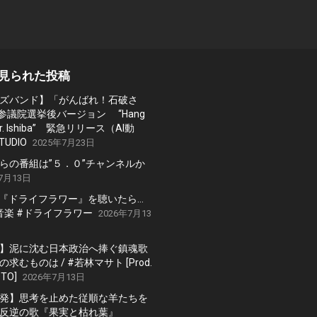
見られた投稿
ズバンド】「がんばれ！石破さ
 参議院選挙後バージョン “Hang
, Mr. Ishiba” 緊急リリース（AI動
TUDIO
2025年7月23日
らの番組は”５．０”チャンネルか
7月13日
の『ドライフラワー』を聴いたら…
 #音楽 #ドライフラワー
2026年7月13
】泥に沈む日本政治へ捧ぐ鎮魂歌
求むものは / #若林マサト [Prod.
TO]
2026年7月13日
発】思考を止めた従順な羊たちを
反逆の歌『果実と枯れ葉』