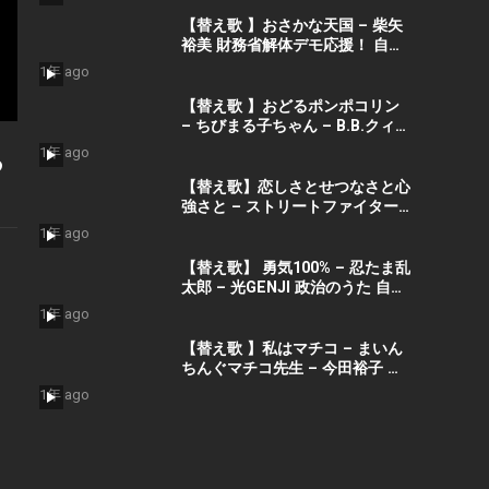
応援！ 自民党あるある
【替え歌 】おさかな天国 – 柴矢
裕美 財務省解体デモ応援！ 自民
党あるある
1年 ago
【替え歌 】おどるポンポコリン
– ちびまる子ちゃん – B.B.クィー
ンズ 財務省解体デモ応援！ 自民
1年 ago
る
党あるある
【替え歌】恋しさとせつなさと心
強さと – ストリートファイターII
MOVIE – 篠原涼子 ストリートフ
1年 ago
ァイターII MOVIE 政治のうた 自
民党あるある 財務省解体デモ応
【替え歌】 勇気100% – 忍たま乱
援！
太郎 – 光GENJI 政治のうた 自民
党あるある なにわ男子
1年 ago
【替え歌 】私はマチコ – まいん
ちんぐマチコ先生 – 今田裕子 万
博チケット高価買取！ 財務省解
1年 ago
体デモ応援！自民党あるある