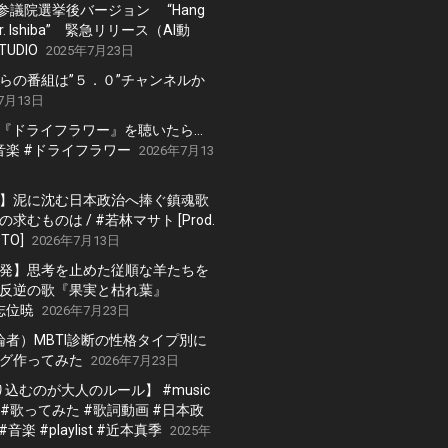
 参議院選挙後バージョン “Hang
, Mr. Ishiba” 緊急リリース（AI動
TUDIO
2025年7月23日
らの番組は”５．０”チャンネルか
7月13日
の『ドライフラワー』を聴いたら…
 #音楽 #ドライフラワー
2026年7月13
】泥に沈む日本政治へ捧ぐ鎮魂歌
求むものは / #若林マサト [Prod.
TO]
2026年7月13日
発】思考を止めた従順な羊たちを
反逆の歌『果実と枯れ葉』
#志位暁
2026年7月23日
討論者）MBTI診断の性格タイプ別に
グ作ってみた
2026年7月23日
黙り込むのが大人のルール】 #music
er #歌ってみた #歌詞動画 #日本政
#音楽 #playlist #近本真季
2025年