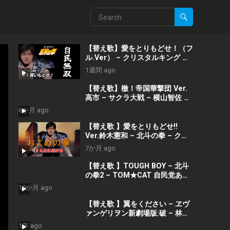
【替え歌】愛をとりもどせ！（フ
ル.Ver） – クリスタルキング 北
斗の拳 政治のうた 自民党あるあ
1週間 ago
る
【替え歌】檄！帝国華撃団 Ver.
高市 – サクラ大戦 – 横山智佐 ゲ
キテイ 政治のうた 自民党あるあ
6か月 ago
る
【替え歌 】愛をとりもどせ!!
Ver.鈴木憲和 – 北斗の拳 – クリ
スタルキング 自民党あるある #
7か月 ago
衆院解散
【替え歌 】TOUGH BOY – 北斗
の拳2 – TOM★CAT 自民党ある
ある
10か月 ago
【替え歌 】翼をください – ヱヴ
ァンゲリヲン新劇場版:破 – 林原
めぐみ 参院選SP 財務省解体デモ
1年 ago