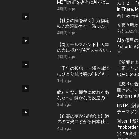
MBTI診断を参考にAIが楽曲
ん！２」 ”
を作ってくれた
4時間 ago
in There
画）by 寿S
【社会の闇を暴く】万物流
今夜８時か
転 / 蜂須賀ケイ – 偽りの安
ら❗️
2026年
寧にすがるな #shorts #政
4時間 ago
治 #社会問題
AIが優里
【寿ガールズバンド】天皇
#shorts
の命に従わず4万人を救い..
日
「釣りに行く」と家を出て..
4時間 ago
台湾を救った男｜根本博
【覚醒せよ
『名もなき勝利』 by 寿
「千年の孤独」 – 濁る政治
｜正したいの
STUDIO
にひとり抗う魂の叫び #藤
GORO’G’GO
原幾世史 #shorts #社会問
1日 ago
【怒りの告
題 #日本政治
叩き起こす
終わらない競争に疲れたあ
#shorts 
なたへ。静かなる反逆の歌
『かわいた世界』/ #近本真
3日 ago
ENTP（
季 #shorts #music
テーマソン
【亡霊の夢から醒めよ】過
ﾌﾙver【
去の栄光にすがる日本社会
への痛烈な一撃『遠い蜃気
#nobord
4日 ago
楼』 #佐久間隼人
治 #ai音楽 