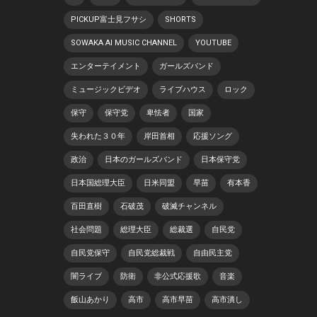
PICKUP富士見フサシ
SHORTS
SOWAKA AI MUSIC CHANNEL
YOUTUBE
エンターテイメント
ガールズバンド
ミュージックビデオ
ライブハウス
ロック
保守
保守党
卑怯者
国家
失われた３０年
岸田首相
応援ソング
政治
日本のガールズバンド
日本保守党
日本国総理大臣
日米同盟
早苗
有本香
百田直樹
石破茂
破滅チャンネル
社会問題
総理大臣
総裁選
自民党
自民党保守
自民党総裁戦
自由民主党
闇ライブ
防衛
非公式応援歌
音楽
飯山あかり
高市
高市早苗
高市潰し