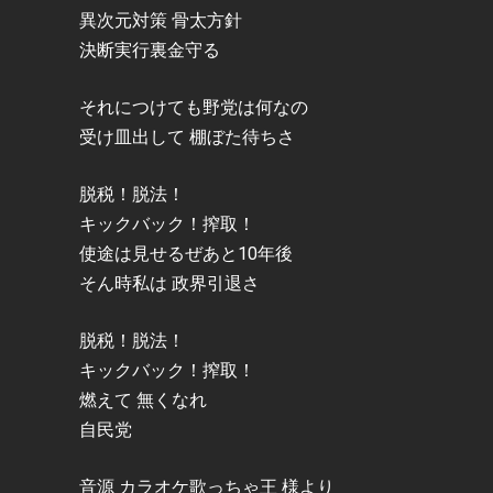
異次元対策 骨太方針
決断実行裏金守る
それにつけても野党は何なの
受け皿出して 棚ぼた待ちさ
脱税！脱法！
キックバック！搾取！
使途は見せるぜあと10年後
そん時私は 政界引退さ
脱税！脱法！
キックバック！搾取！
燃えて 無くなれ
自民党
音源 カラオケ歌っちゃ王 様より