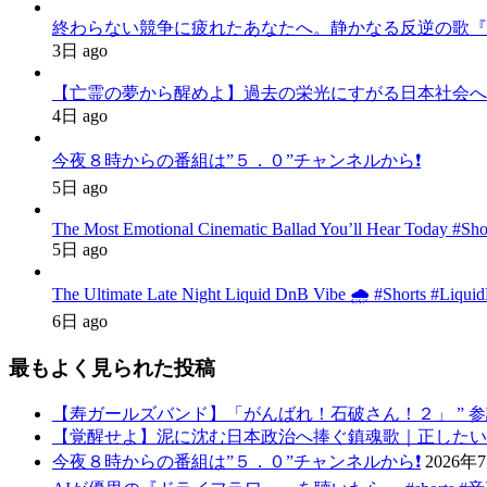
終わらない競争に疲れたあなたへ。静かなる反逆の歌『かわいた世界
3日 ago
【亡霊の夢から醒めよ】過去の栄光にすがる日本社会へ
4日 ago
今夜８時からの番組は”５．０”チャンネルから❗️
5日 ago
The Most Emotional Cinematic Ballad You’ll Hear Today #Sh
5日 ago
The Ultimate Late Night Liquid DnB Vibe 🌧️ #Shorts #Liqu
6日 ago
最もよく見られた投稿
【寿ガールズバンド】「がんばれ！石破さん！２」 ” 参議院選挙後バ
【覚醒せよ】泥に沈む日本政治へ捧ぐ鎮魂歌｜正したいの求むものは
今夜８時からの番組は”５．０”チャンネルから❗️
2026年