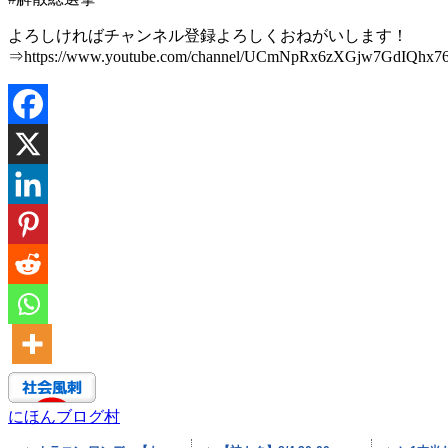
よろしければチャンネル登録よろしくおねがいします！
⇒https://www.youtube.com/channel/UCmNpRx6zXGjw7GdIQhx7
にほんブログ村