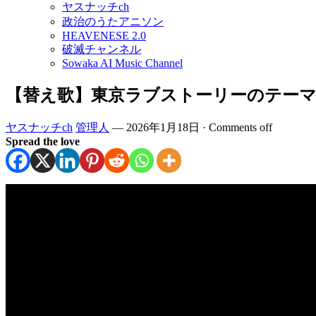
ヤスナッチch
政治のうたアニソン
HEAVENESE 2.0
破滅チャンネル
Sowaka AI Music Channel
【替え歌】東京ラブストーリーのテーマ
ヤスナッチch
管理人
—
2026年1月18日
·
Comments off
Spread the love