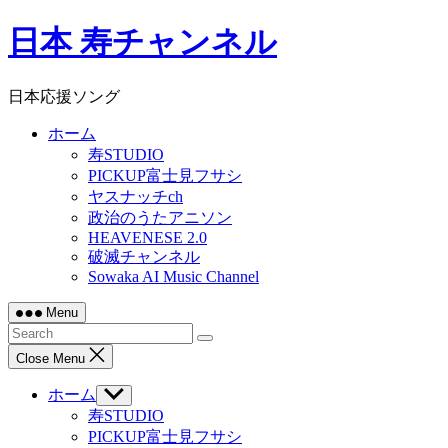
Skip
日本 寿チャンネル
to
content
日本応援ソング
ホーム
寿STUDIO
PICKUP富士見フサシ
ヤスナッチch
政治のうたアニソン
HEAVENESE 2.0
破滅チャンネル
Sowaka AI Music Channel
Menu
Close Menu
ホーム
Show
sub
寿STUDIO
menu
PICKUP富士見フサシ