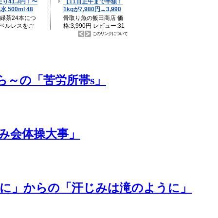
」から～の「苦労所帯s」
み会体操大事」
うに」からの「汗じみは滝のように」