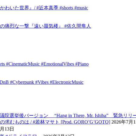
』/ #近本真季 #shorts #music
の痛烈な一撃『遠い蜃気楼』 #佐久間隼人
orts #CinematicMusic #EmotionalVibes #Piano
idDnB #Cyberpunk #Vibes #ElectronicMusic
ージョン “Hang in There, Mr. Ishiba” 緊急リリー
 / #若林マサト [Prod. GORO’G’GOTO]
2026年7月
7月13日