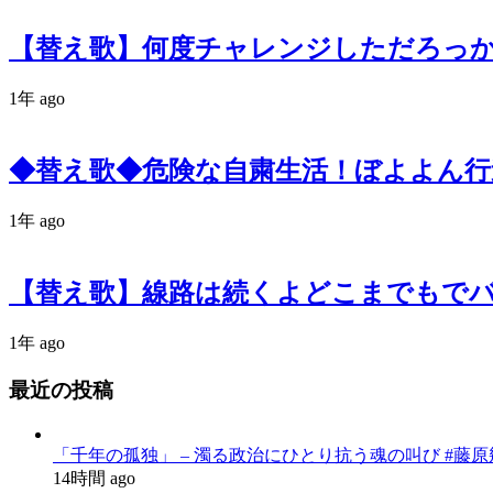
【替え歌】何度チャレンジしただろっ
1年 ago
◆替え歌◆危険な自粛生活！ぼよよん
1年 ago
【替え歌】線路は続くよどこまでもで
1年 ago
最近の投稿
「千年の孤独」 – 濁る政治にひとり抗う魂の叫び #藤原幾世史
14時間 ago