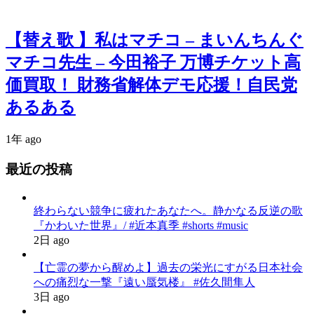
【替え歌 】私はマチコ – まいんちんぐ
マチコ先生 – 今田裕子 万博チケット高
価買取！ 財務省解体デモ応援！自民党
あるある
1年 ago
最近の投稿
終わらない競争に疲れたあなたへ。静かなる反逆の歌
『かわいた世界』/ #近本真季 #shorts #music
2日 ago
【亡霊の夢から醒めよ】過去の栄光にすがる日本社会
への痛烈な一撃『遠い蜃気楼』 #佐久間隼人
3日 ago