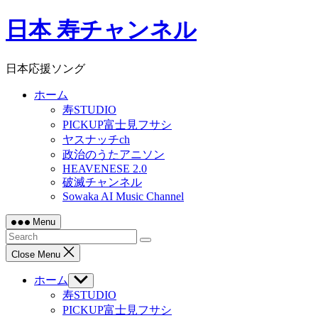
Skip
日本 寿チャンネル
to
content
日本応援ソング
ホーム
寿STUDIO
PICKUP富士見フサシ
ヤスナッチch
政治のうたアニソン
HEAVENESE 2.0
破滅チャンネル
Sowaka AI Music Channel
Menu
Close Menu
ホーム
Show
sub
寿STUDIO
menu
PICKUP富士見フサシ