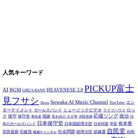
人気キーワード
PICKUP富士
AI
BGM
HEAVENESE 2.0
GIRL'S BAND
見フサシ
Sowaka AI Music Channel
エン
YouTube
Shorts
ターテイメント
ミュージックビデオ
ロッ
ガールズバンド
ライブハウス
応援ソング
保守
政治
ク
保守党
国家
卑怯者
失われた３０年
日
岸田首相
日本保守党
有本香
日本国総理大臣
日米同盟
早苗
本のガールズバンド
自民党
百田直樹
社会問題
総理大臣
総裁選
石破茂
自民
破滅チャンネル