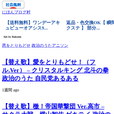
にほんブログ村
恩をとりもどせ
政治のうたアニソン
【替え歌】愛をとりもどせ！（フ
ル.Ver） – クリスタルキング 北斗の拳
政治のうた 自民党あるある
1週間 ago
【替え歌】檄！帝国華撃団 Ver.高市 –