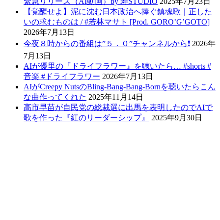
緊急リリース（AI動画）by 寿STUDIO
2025年7月23日
【覚醒せよ】泥に沈む日本政治へ捧ぐ鎮魂歌｜正した
いの求むものは / #若林マサト [Prod. GORO’G’GOTO]
2026年7月13日
今夜８時からの番組は”５．０”チャンネルから❗️
2026年
7月13日
AIが優里の『ドライフラワー』を聴いたら… #shorts #
音楽 #ドライフラワー
2026年7月13日
AIがCreepy NutsのBling-Bang-Bang-Bornを聴いたらこん
な曲作ってくれた
2025年11月14日
高市早苗が自民党の総裁選に出馬を表明したのでAIで
歌を作った『紅のリーダーシップ』
2025年9月30日