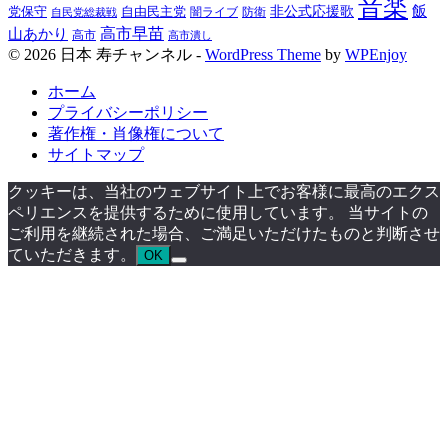
音楽
飯
非公式応援歌
党保守
自由民主党
防衛
自民党総裁戦
闇ライブ
高市早苗
山あかり
高市
高市潰し
© 2026 日本 寿チャンネル -
WordPress Theme
by
WPEnjoy
ホーム
プライバシーポリシー
著作権・肖像権について
サイトマップ
クッキーは、当社のウェブサイト上でお客様に最高のエクス
ペリエンスを提供するために使用しています。 当サイトの
ご利用を継続された場合、ご満足いただけたものと判断させ
ていただきます。
OK