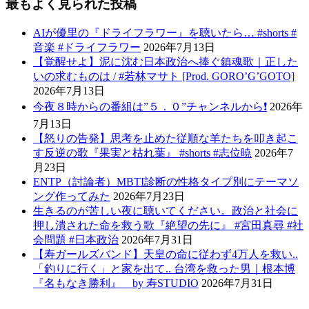
最もよく見られた投稿
AIが優里の『ドライフラワー』を聴いたら… #shorts #
音楽 #ドライフラワー
2026年7月13日
【覚醒せよ】泥に沈む日本政治へ捧ぐ鎮魂歌｜正した
いの求むものは / #若林マサト [Prod. GORO’G’GOTO]
2026年7月13日
今夜８時からの番組は”５．０”チャンネルから❗️
2026年
7月13日
【怒りの告発】思考を止めた従順な羊たちを叩き起こ
す反逆の歌『果実と枯れ葉』 #shorts #志位暁
2026年7
月23日
ENTP（討論者）MBTI診断の性格タイプ別にテーマソ
ング作ってみた
2026年7月23日
生きるのが苦しい夜に聴いてください。政治と社会に
押し潰された命を救う歌『絶望の先に』 #宮田真尋 #社
会問題 #日本政治
2026年7月31日
【寿ガールズバンド】天皇の命に従わず4万人を救い..
「釣りに行く」と家を出て.. 台湾を救った男｜根本博
『名もなき勝利』 by 寿STUDIO
2026年7月31日