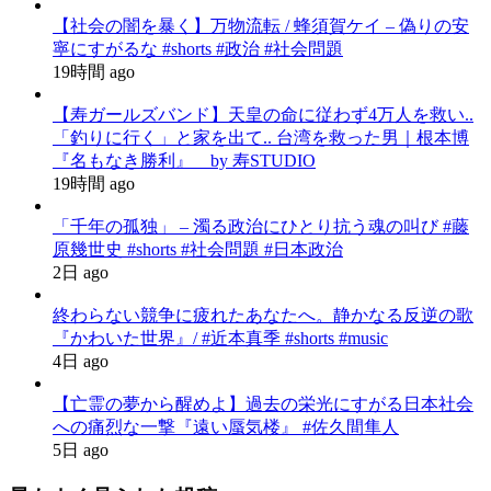
【社会の闇を暴く】万物流転 / 蜂須賀ケイ – 偽りの安
寧にすがるな #shorts #政治 #社会問題
19時間 ago
【寿ガールズバンド】天皇の命に従わず4万人を救い..
「釣りに行く」と家を出て.. 台湾を救った男｜根本博
『名もなき勝利』 by 寿STUDIO
19時間 ago
「千年の孤独」 – 濁る政治にひとり抗う魂の叫び #藤
原幾世史 #shorts #社会問題 #日本政治
2日 ago
終わらない競争に疲れたあなたへ。静かなる反逆の歌
『かわいた世界』/ #近本真季 #shorts #music
4日 ago
【亡霊の夢から醒めよ】過去の栄光にすがる日本社会
への痛烈な一撃『遠い蜃気楼』 #佐久間隼人
5日 ago