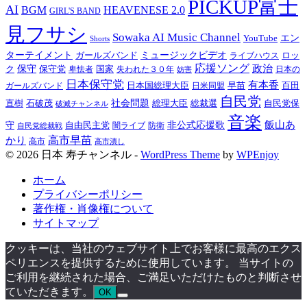
PICKUP富士
AI
BGM
HEAVENESE 2.0
GIRL'S BAND
見フサシ
Sowaka AI Music Channel
YouTube
エン
Shorts
ターテイメント
ガールズバンド
ミュージックビデオ
ロッ
ライブハウス
応援ソング
政治
ク
保守
保守党
国家
失われた３０年
卑怯者
日本の
妨害
日本保守党
有本香
百田
日本国総理大臣
日米同盟
早苗
ガールズバンド
自民党
直樹
石破茂
社会問題
総理大臣
総裁選
自民党保
破滅チャンネル
音楽
飯山あ
非公式応援歌
守
自由民主党
防衛
自民党総裁戦
闇ライブ
高市早苗
かり
高市
高市潰し
© 2026 日本 寿チャンネル -
WordPress Theme
by
WPEnjoy
ホーム
プライバシーポリシー
著作権・肖像権について
サイトマップ
クッキーは、当社のウェブサイト上でお客様に最高のエクス
ペリエンスを提供するために使用しています。 当サイトの
ご利用を継続された場合、ご満足いただけたものと判断させ
ていただきます。
OK