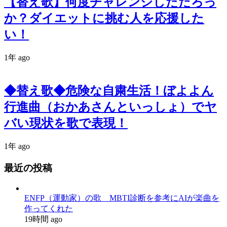
【替え歌】何度チャレンジしただろっ
か？ダイエットに挑む人を応援した
い！
1年 ago
◆替え歌◆危険な自粛生活！ぼよよん
行進曲（おかあさんといっしょ）でヤ
バい現状を歌で表現！
1年 ago
最近の投稿
ENFP（運動家）の歌 MBTI診断を参考にAIが楽曲を
作ってくれた
19時間 ago