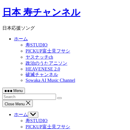
Skip
日本 寿チャンネル
to
content
日本応援ソング
ホーム
寿STUDIO
PICKUP富士見フサシ
ヤスナッチch
政治のうたアニソン
HEAVENESE 2.0
破滅チャンネル
Sowaka AI Music Channel
Menu
Close Menu
ホーム
Show
sub
寿STUDIO
menu
PICKUP富士見フサシ