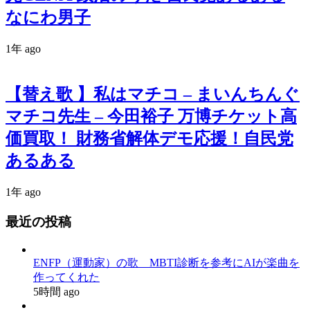
なにわ男子
1年 ago
【替え歌 】私はマチコ – まいんちんぐ
マチコ先生 – 今田裕子 万博チケット高
価買取！ 財務省解体デモ応援！自民党
あるある
1年 ago
最近の投稿
ENFP（運動家）の歌 MBTI診断を参考にAIが楽曲を
作ってくれた
5時間 ago