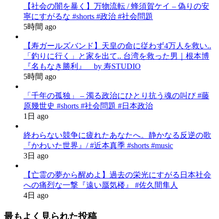
【社会の闇を暴く】万物流転 / 蜂須賀ケイ – 偽りの安
寧にすがるな #shorts #政治 #社会問題
5時間 ago
【寿ガールズバンド】天皇の命に従わず4万人を救い..
「釣りに行く」と家を出て.. 台湾を救った男｜根本博
『名もなき勝利』 by 寿STUDIO
5時間 ago
「千年の孤独」 – 濁る政治にひとり抗う魂の叫び #藤
原幾世史 #shorts #社会問題 #日本政治
1日 ago
終わらない競争に疲れたあなたへ。静かなる反逆の歌
『かわいた世界』/ #近本真季 #shorts #music
3日 ago
【亡霊の夢から醒めよ】過去の栄光にすがる日本社会
への痛烈な一撃『遠い蜃気楼』 #佐久間隼人
4日 ago
最もよく見られた投稿