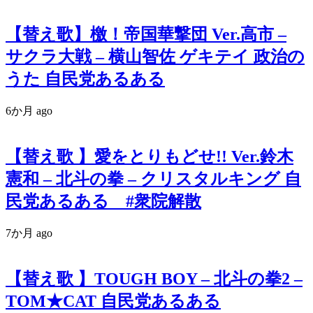
【替え歌】檄！帝国華撃団 Ver.高市 –
サクラ大戦 – 横山智佐 ゲキテイ 政治の
うた 自民党あるある
6か月 ago
【替え歌 】愛をとりもどせ!! Ver.鈴木
憲和 – 北斗の拳 – クリスタルキング 自
民党あるある #衆院解散
7か月 ago
【替え歌 】TOUGH BOY – 北斗の拳2 –
TOM★CAT 自民党あるある