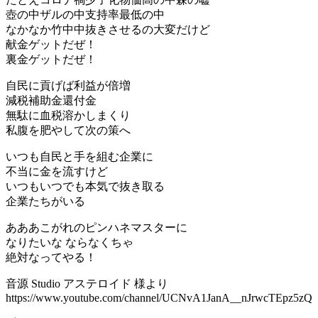
壺の中ザルの中支持率最低の中
なかなか竹中中抜きさせるの大変だけど
献金ゲットだぜ！
裏金ゲットだぜ！
自民に貢げば利益が倍増
減税補助金還付金
無駄に血税溶かしまくり
私腹を肥やして次の策へ
いつも自民と手を組む企業に
不当に金を流すけど
いつもいつでも本気で抜き取る
企業たちがいる
あああこがれのピンハネマスターに
なりたいな ならなくちゃ
絶対なってやる！
音源 Studio アステロイド 様より
https://www.youtube.com/channel/UCNvA1JanA__nJrwcTEpz5zQ