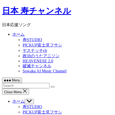
Skip
日本 寿チャンネル
to
content
日本応援ソング
ホーム
寿STUDIO
PICKUP富士見フサシ
ヤスナッチch
政治のうたアニソン
HEAVENESE 2.0
破滅チャンネル
Sowaka AI Music Channel
Menu
Close Menu
ホーム
Show
sub
寿STUDIO
menu
PICKUP富士見フサシ