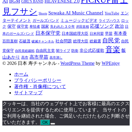
AI
BGM
HEAVENESE 2.0
GIRL'S BAND
見フサシ
Sowaka AI Music Channel
YouTube
エン
Shorts
ターテイメント
ガールズバンド
ミュージックビデオ
ロッ
ライブハウス
応援ソング
政治
ク
保守
保守党
国家
失われた３０年
卑怯者
日
岸田首相
日本保守党
有本香
日本国総理大臣
日米同盟
早苗
本のガールズバンド
自民党
百田直樹
石破茂
社会問題
総理大臣
総裁選
自民
破滅チャンネル
音楽
飯
非公式応援歌
党保守
自由民主党
防衛
自民党総裁戦
闇ライブ
高市早苗
山あかり
高市
高市潰し
© 2026 日本 寿チャンネル -
WordPress Theme
by
WPEnjoy
ホーム
プライバシーポリシー
著作権・肖像権について
サイトマップ
クッキーは、当社のウェブサイト上でお客様に最高のエクス
ペリエンスを提供するために使用しています。 当サイトの
ご利用を継続された場合、ご満足いただけたものと判断させ
ていただきます。
OK