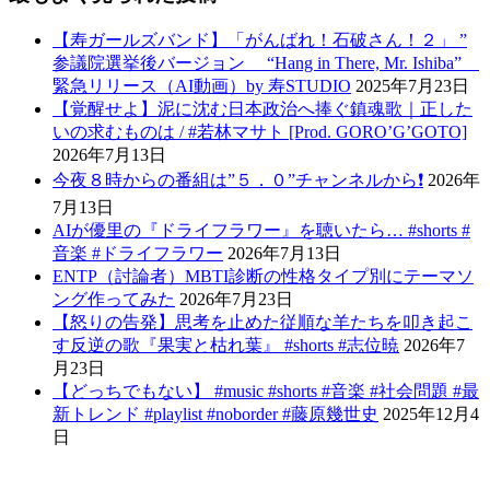
【寿ガールズバンド】「がんばれ！石破さん！２」 ”
参議院選挙後バージョン “Hang in There, Mr. Ishiba”
緊急リリース（AI動画）by 寿STUDIO
2025年7月23日
【覚醒せよ】泥に沈む日本政治へ捧ぐ鎮魂歌｜正した
いの求むものは / #若林マサト [Prod. GORO’G’GOTO]
2026年7月13日
今夜８時からの番組は”５．０”チャンネルから❗️
2026年
7月13日
AIが優里の『ドライフラワー』を聴いたら… #shorts #
音楽 #ドライフラワー
2026年7月13日
ENTP（討論者）MBTI診断の性格タイプ別にテーマソ
ング作ってみた
2026年7月23日
【怒りの告発】思考を止めた従順な羊たちを叩き起こ
す反逆の歌『果実と枯れ葉』 #shorts #志位暁
2026年7
月23日
【どっちでもない】 #music #shorts #音楽 #社会問題 #最
新トレンド #playlist #noborder #藤原幾世史
2025年12月4
日