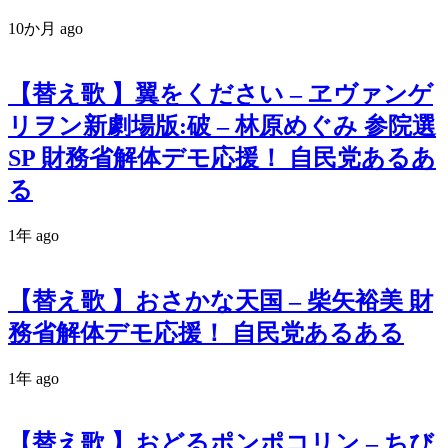
10か月 ago
【替え歌 】翼をください – ヱヴァンゲ
リヲン新劇場版:破 – 林原めぐみ 参院選
SP 財務省解体デモ応援！ 自民党あるあ
る
1年 ago
【替え歌 】おさかな天国 – 柴矢裕美 財
務省解体デモ応援！ 自民党あるある
1年 ago
【替え歌 】おどるポンポコリン – ちび