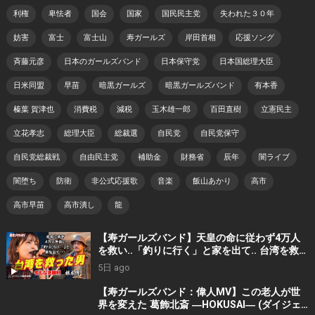
利権
卑怯者
国会
国家
国民民主党
失われた３０年
妨害
富士
富士山
寿ガールズ
岸田首相
応援ソング
斉藤元彦
日本のガールズバンド
日本保守党
日本国総理大臣
日米同盟
早苗
暗黒ガールズ
暗黒ガールズバンド
有本香
榛葉 賀津也
消費税
減税
玉木雄一郎
百田直樹
立憲民主
立花孝志
総理大臣
総裁選
自民党
自民党保守
自民党総裁戦
自由民主党
補助金
財務省
辰年
闇ライブ
闇堕ち
防衛
非公式応援歌
音楽
飯山あかり
高市
高市早苗
高市潰し
龍
【寿ガールズバンド】天皇の命に従わず4万人
を救い..「釣りに行く」と家を出て.. 台湾を救っ
た男｜根本博『名もなき勝利』 by 寿STUDIO
5日 ago
【寿ガールズバンド：偉人MV】この老人が世
界を変えた 葛飾北斎 ―HOKUSAI― (ダイジェ