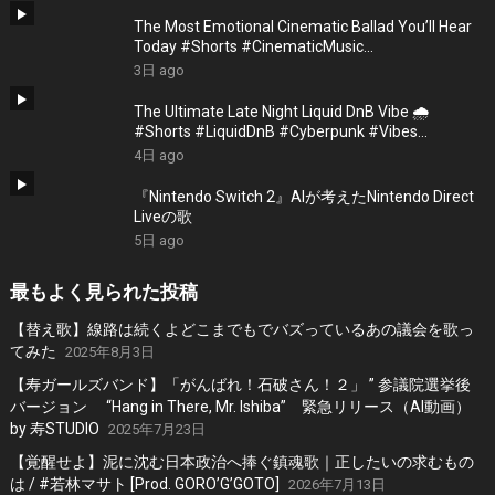
The Most Emotional Cinematic Ballad You’ll Hear
Today #Shorts #CinematicMusic
#EmotionalVibes #Piano
3日 ago
The Ultimate Late Night Liquid DnB Vibe 🌧️
#Shorts #LiquidDnB #Cyberpunk #Vibes
#ElectronicMusic
4日 ago
『Nintendo Switch 2』AIが考えたNintendo Direct
Liveの歌
5日 ago
最もよく見られた投稿
【替え歌】線路は続くよどこまでもでバズっているあの議会を歌っ
てみた
2025年8月3日
【寿ガールズバンド】「がんばれ！石破さん！２」 ” 参議院選挙後
バージョン “Hang in There, Mr. Ishiba” 緊急リリース（AI動画）
by 寿STUDIO
2025年7月23日
【覚醒せよ】泥に沈む日本政治へ捧ぐ鎮魂歌｜正したいの求むもの
は / #若林マサト [Prod. GORO’G’GOTO]
2026年7月13日