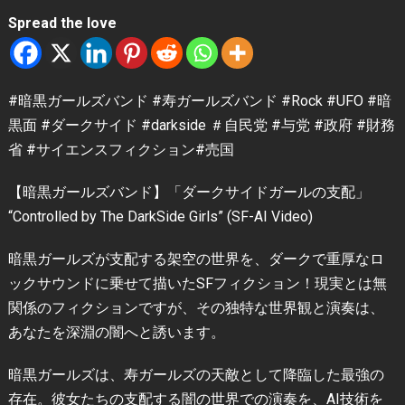
Spread the love
#暗黒ガールズバンド #寿ガールズバンド #Rock #UFO #暗
黒面 #ダークサイド #darkside ＃自民党 #与党 #政府 #財務
省 #サイエンスフィクション#売国
【暗黒ガールズバンド】「ダークサイドガールの支配」
“Controlled by The DarkSide Girls” (SF-AI Video)
暗黒ガールズが支配する架空の世界を、ダークで重厚なロ
ックサウンドに乗せて描いたSFフィクション！現実とは無
関係のフィクションですが、その独特な世界観と演奏は、
あなたを深淵の闇へと誘います。
暗黒ガールズは、寿ガールズの天敵として降臨した最強の
存在。彼女たちの支配する闇の世界での演奏を、AI技術を