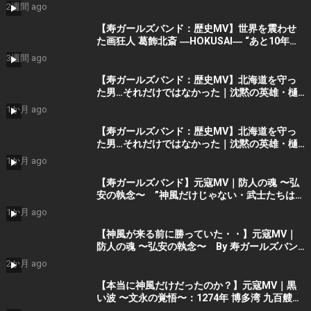
スト）By 寿STUDIO
2週間 ago
【寿ガールズバンド：歴史MV】世界を震わせ
た画狂人 葛飾北斎 ―HOKUSAI― “あと10年く
れ！” (AI動画）By 寿STUDIO
3週間 ago
【寿ガールズバンド：歴史MV】北海道を守っ
た男…それだけではなかった｜沈黙の英雄・樋
口季一郎 “私が引き受けた” By 寿STUDIO
1か月 ago
【寿ガールズバンド：歴史MV】北海道を守っ
た男…それだけではなかった｜沈黙の英雄・樋
口季一郎 “私が引き受けた” By 寿STUDIO
1か月 ago
【寿ガールズバンド】元寇MV｜防人の魂 〜弘
安の執念〜 ”神風だけじゃない・武士たちはも
う勝っていた” （AIショート動画） By 寿
1か月 ago
STUDIO Part 2
【神風が来る前に勝っていた・・】元寇MV｜
防人の魂 〜弘安の執念〜 By 寿ガールズバン
ド （AI動画）Part2
2か月 ago
【本当に神風だけだったのか？】元寇MV｜黒
い波 〜文永の覚悟〜：1274年 博多湾 九百艘の
黒い船団に立ち向かった 日の本の覚悟 (AIシ