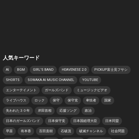
人気キーワード
AI
BGM
GIRL'S BAND
HEAVENESE 2.0
PICKUP富士見フサシ
SHORTS
SOWAKA AI MUSIC CHANNEL
YOUTUBE
エンターテイメント
ガールズバンド
ミュージックビデオ
ライブハウス
ロック
保守
保守党
卑怯者
国家
失われた３０年
岸田首相
応援ソング
政治
日本のガールズバンド
日本保守党
日本国総理大臣
日米同盟
早苗
有本香
百田直樹
石破茂
破滅チャンネル
社会問題