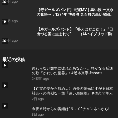
2か月 ago
ョート動画）Part 1 by 寿ガールズバンド
【寿ガールズバンド】元寇MV｜黒い波 〜文永
の覚悟〜：1274年 博多湾 九百艘の黒い船団に
立ち向かった 日の本の覚悟 (AI動画）Part 1
2か月 ago
by 寿STDIO
【寿ガールズバンド】「答えはどこだ！」 “日
出づる国に生まれて” （AIハイブリッド動
画） by 寿STUDIO （Guitar : Yoshino
2か月 ago
-Lynch) プロモーションショート
最近の投稿
終わらない競争に疲れたあなたへ。静かなる反逆
の歌『かわいた世界』/ #近本真季 #shorts
#music
24時間 ago
【亡霊の夢から醒めよ】過去の栄光にすがる日本
社会への痛烈な一撃『遠い蜃気楼』 #佐久間隼人
2日 ago
今夜８時からの番組は”５．０”チャンネルから❗️
3日 ago