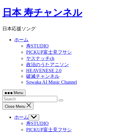
Skip
日本 寿チャンネル
to
content
日本応援ソング
ホーム
寿STUDIO
PICKUP富士見フサシ
ヤスナッチch
政治のうたアニソン
HEAVENESE 2.0
破滅チャンネル
Sowaka AI Music Channel
Menu
Close Menu
ホーム
Show
sub
寿STUDIO
menu
PICKUP富士見フサシ