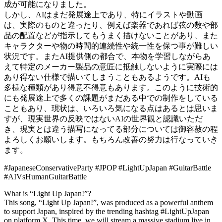
成が可能になりました。
しかし、AIはまだ発展途上であり、特にイラストや動画
は、実際のものと違ったり、例えば楽器であれば弦の数や部
品の配置などが指示してもうまく描けないことがあり、また
キャラクターや物の時間的連続性や統一性を保つ事が難しい
状況です。またAI提供側の都合で、本物を学習しながらあ
えて特定のメーカー製品の意匠に抵触しないように実際には
あり得ない仕様で描いてしまうこともあるようです。AIも
多様な種類があり得意不得意もあります。このように技術的
にも発展途上で多くの課題がまだある中での制作をしている
こともあり、現状は、いろいろ気になる点はあるとは思いま
すが、現実世界の反映ではないAIの世界観と認識いただ
き、現実とは違う描写になってる部分については御容赦の程
よろしくお願いします。もちろん改善の努力は行なっていき
ます。
#JapaneseConservativeParty #JPOP #LightUpJapan #GuitarBattle
#AIVsHumanGuitarBattle
What is “Light Up Japan!”?
This song, “Light Up Japan!”, was produced as a powerful anthem
to support Japan, inspired by the trending hashtag #LightUpJapan
on platform X. This time, we will stream a massive stadium live in