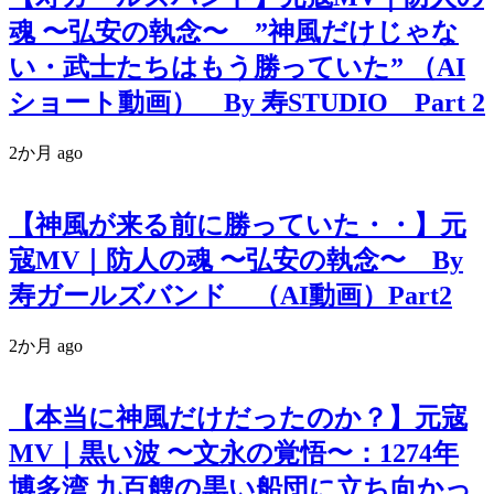
魂 〜弘安の執念〜 ”神風だけじゃな
い・武士たちはもう勝っていた” （AI
ショート動画） By 寿STUDIO Part 2
2か月 ago
【神風が来る前に勝っていた・・】元
寇MV｜防人の魂 〜弘安の執念〜 By
寿ガールズバンド （AI動画）Part2
2か月 ago
【本当に神風だけだったのか？】元寇
MV｜黒い波 〜文永の覚悟〜：1274年
博多湾 九百艘の黒い船団に立ち向かっ