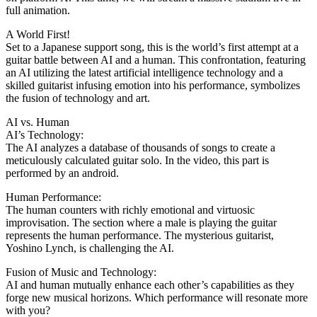
full animation.
A World First!
Set to a Japanese support song, this is the world’s first attempt at a
guitar battle between AI and a human. This confrontation, featuring
an AI utilizing the latest artificial intelligence technology and a
skilled guitarist infusing emotion into his performance, symbolizes
the fusion of technology and art.
AI vs. Human
AI’s Technology:
The AI analyzes a database of thousands of songs to create a
meticulously calculated guitar solo. In the video, this part is
performed by an android.
Human Performance:
The human counters with richly emotional and virtuosic
improvisation. The section where a male is playing the guitar
represents the human performance. The mysterious guitarist,
Yoshino Lynch, is challenging the AI.
Fusion of Music and Technology:
AI and human mutually enhance each other’s capabilities as they
forge new musical horizons. Which performance will resonate more
with you?