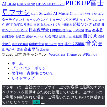
PICKUP富士
AI
BGM
HEAVENESE 2.0
GIRL'S BAND
見フサシ
Sowaka AI Music Channel
YouTube
エン
Shorts
ターテイメント
ガールズバンド
ミュージックビデオ
ロッ
ライブハウス
応援ソング
政治
ク
保守
保守党
国家
失われた３０年
卑怯者
日
岸田首相
日本保守党
有本香
日本国総理大臣
日米同盟
早苗
本のガールズバンド
自民党
百田直樹
石破茂
社会問題
総理大臣
総裁選
自民
破滅チャンネル
音楽
飯
非公式応援歌
党保守
自由民主党
防衛
自民党総裁戦
闇ライブ
高市早苗
山あかり
高市
高市潰し
© 2026 日本 寿チャンネル -
WordPress Theme
by
WPEnjoy
ホーム
プライバシーポリシー
著作権・肖像権について
サイトマップ
クッキーは、当社のウェブサイト上でお客様に最高のエクス
ペリエンスを提供するために使用しています。 当サイトの
ご利用を継続された場合、ご満足いただけたものと判断させ
ていただきます。
OK