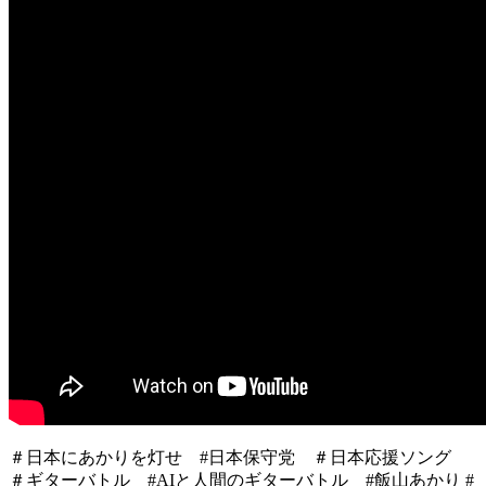
＃日本にあかりを灯せ #日本保守党 ＃日本応援ソング
＃ギターバトル #AIと人間のギターバトル #飯山あかり #