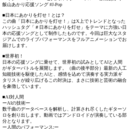
飯山あかり応援ソング #J-Pop
■日本にあかりを灯せ！とは？
この曲「日本にあかりを灯せ！」はX上でトレンドとなった
ハッシュタグ「＃日本にあかりを灯せ」をテーマに力強い日
本の応援ソングとして制作したものです。今回は巨大なスタ
ジアムでのライブパフォーマンスをフルアニメーションでお
届けします。
■世界初！
日本の応援ソングに乗せて、世界初の試みとしてAIと人間
がギターバトルを展開します。（曲の後半部分）最新の人工
知能技術を駆使したAIと、感情を込めて演奏する実力派ギ
タリストが繰り広げるこの対決は、まさに技術と芸術の融合
を象徴しています。
■AI対人間
ーAIの技術ー
数千曲のデータベースを解析し、計算され尽くしたギターソ
ロを創り出します。動画ではアンドロイドが演奏している部
分となります。
ー人間のパフォーマンス:ー