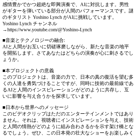
感情豊かでかつ超絶な即興演奏で、AIに対抗します。男性
がギターを弾いている部分が人間のパフォーマンスです。謎
のギタリスト Yoshino Lynch がAIに挑戦しています。
Yoshino Lynch チャンネル
→https://www.youtube.com/@Yoshino-Lynch
■音楽とテクノロジーの融合:
AIと人間がお互いに切磋琢磨しながら、新たな音楽の地平
を開拓します。さてあなたはどちらの演奏が心に刺さるでし
ょうか。
■本プロジェクトの意義
このプロジェクトは、音楽の力で、日本の真の復活を望む多
くの人達を勇気づけることですが、同時に技術の最前線であ
るAIと人間のインスピレーションがどのように共存し、互
いに影響を与え合うかを探求しています。
■日本から世界へのメッセージ
このビデオクリップはただのエンターテインメントではあり
ません。それは、視聴者にインスピレーションを与え、技術
と人間の情熱がどのように組み合わさるかを示す架け橋とな
るでしょう。ぜひ、この日本発の壮大なショーをお楽しみく