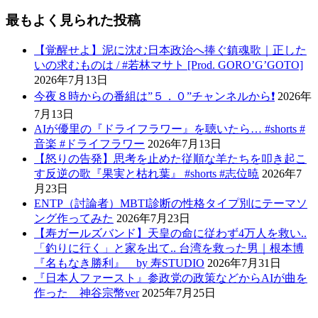
最もよく見られた投稿
【覚醒せよ】泥に沈む日本政治へ捧ぐ鎮魂歌｜正した
いの求むものは / #若林マサト [Prod. GORO’G’GOTO]
2026年7月13日
今夜８時からの番組は”５．０”チャンネルから❗️
2026年
7月13日
AIが優里の『ドライフラワー』を聴いたら… #shorts #
音楽 #ドライフラワー
2026年7月13日
【怒りの告発】思考を止めた従順な羊たちを叩き起こ
す反逆の歌『果実と枯れ葉』 #shorts #志位暁
2026年7
月23日
ENTP（討論者）MBTI診断の性格タイプ別にテーマソ
ング作ってみた
2026年7月23日
【寿ガールズバンド】天皇の命に従わず4万人を救い..
「釣りに行く」と家を出て.. 台湾を救った男｜根本博
『名もなき勝利』 by 寿STUDIO
2026年7月31日
『日本人ファースト』参政党の政策などからAIが曲を
作った 神谷宗幣ver
2025年7月25日