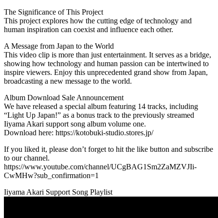
The Significance of This Project
This project explores how the cutting edge of technology and
human inspiration can coexist and influence each other.
A Message from Japan to the World
This video clip is more than just entertainment. It serves as a bridge,
showing how technology and human passion can be intertwined to
inspire viewers. Enjoy this unprecedented grand show from Japan,
broadcasting a new message to the world.
Album Download Sale Announcement
We have released a special album featuring 14 tracks, including
“Light Up Japan!” as a bonus track to the previously streamed
Iiyama Akari support song album volume one.
Download here: https://kotobuki-studio.stores.jp/
If you liked it, please don’t forget to hit the like button and subscribe
to our channel.
https://www.youtube.com/channel/UCgBAG1Sm2ZaMZVJIi-
CwMHw?sub_confirmation=1
Iiyama Akari Support Song Playlist