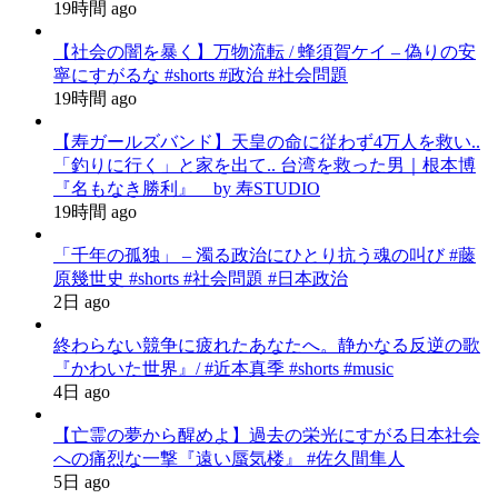
19時間 ago
【社会の闇を暴く】万物流転 / 蜂須賀ケイ – 偽りの安
寧にすがるな #shorts #政治 #社会問題
19時間 ago
【寿ガールズバンド】天皇の命に従わず4万人を救い..
「釣りに行く」と家を出て.. 台湾を救った男｜根本博
『名もなき勝利』 by 寿STUDIO
19時間 ago
「千年の孤独」 – 濁る政治にひとり抗う魂の叫び #藤
原幾世史 #shorts #社会問題 #日本政治
2日 ago
終わらない競争に疲れたあなたへ。静かなる反逆の歌
『かわいた世界』/ #近本真季 #shorts #music
4日 ago
【亡霊の夢から醒めよ】過去の栄光にすがる日本社会
への痛烈な一撃『遠い蜃気楼』 #佐久間隼人
5日 ago