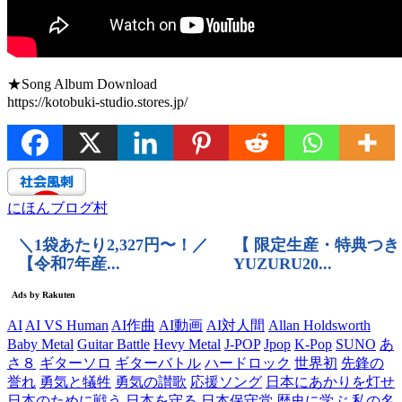
★Song Album Download
https://kotobuki-studio.stores.jp/
にほんブログ村
AI
AI VS Human
AI作曲
AI動画
AI対人間
Allan Holdsworth
Baby Metal
Guitar Battle
Hevy Metal
J-POP
Jpop
K-Pop
SUNO
あ
さ８
ギターソロ
ギターバトル
ハードロック
世界初
先鋒の
誉れ
勇気と犠牲
勇気の讃歌
応援ソング
日本にあかりを灯せ
日本のために戦う
日本を守る
日本保守党
歴史に学ぶ
私の名