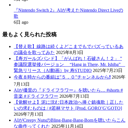
『Nintendo Switch 2』AIが考えたNintendo Direct Liveの
歌
6日 ago
最もよく見られた投稿
【替え歌】線路は続くよどこまでもでバズっているあ
の議会を歌ってみた
2025年8月3日
【寿ガールズバンド】「がんばれ！石破さん！２」 ”
参議院選挙後バージョン “Hang in There, Mr. Ishiba”
緊急リリース（AI動画）by 寿STUDIO
2025年7月23日
今夜８時からの番組は”５．０”チャンネルから❗️
2026年
7月13日
AIが優里の『ドライフラワー』を聴いたら… #shorts #
音楽 #ドライフラワー
2026年7月13日
【覚醒せよ】泥に沈む日本政治へ捧ぐ鎮魂歌｜正した
いの求むものは / #若林マサト [Prod. GORO’G’GOTO]
2026年7月13日
AIがCreepy NutsのBling-Bang-Bang-Bornを聴いたらこん
な曲作ってくれた
2025年11月14日