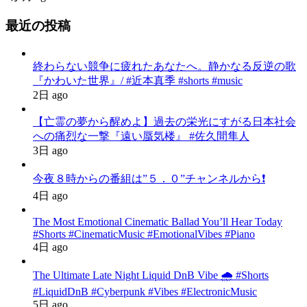
最近の投稿
終わらない競争に疲れたあなたへ。静かなる反逆の歌
『かわいた世界』/ #近本真季 #shorts #music
2日 ago
【亡霊の夢から醒めよ】過去の栄光にすがる日本社会
への痛烈な一撃『遠い蜃気楼』 #佐久間隼人
3日 ago
今夜８時からの番組は”５．０”チャンネルから❗️
4日 ago
The Most Emotional Cinematic Ballad You’ll Hear Today
#Shorts #CinematicMusic #EmotionalVibes #Piano
4日 ago
The Ultimate Late Night Liquid DnB Vibe 🌧️ #Shorts
#LiquidDnB #Cyberpunk #Vibes #ElectronicMusic
5日 ago