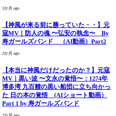
1か月 ago
【神風が来る前に勝っていた・・】元
寇MV｜防人の魂 〜弘安の執念〜 By
寿ガールズバンド （AI動画）Part2
2か月 ago
【本当に神風だけだったのか？】元寇
MV｜黒い波 〜文永の覚悟〜：1274年
博多湾 九百艘の黒い船団に立ち向かっ
た 日の本の覚悟 (AIショート動画）
Part 1 by 寿ガールズバンド
2か月 ago