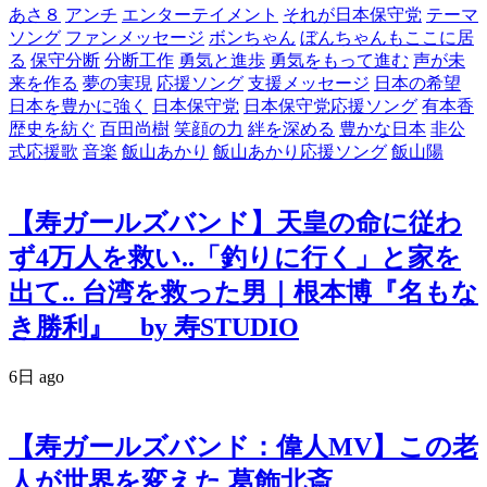
あさ８
アンチ
エンターテイメント
それが日本保守党
テーマ
ソング
ファンメッセージ
ボンちゃん
ぼんちゃんもここに居
る
保守分断
分断工作
勇気と進歩
勇気をもって進む
声が未
来を作る
夢の実現
応援ソング
支援メッセージ
日本の希望
日本を豊かに強く
日本保守党
日本保守党応援ソング
有本香
歴史を紡ぐ
百田尚樹
笑顔の力
絆を深める
豊かな日本
非公
式応援歌
音楽
飯山あかり
飯山あかり応援ソング
飯山陽
【寿ガールズバンド】天皇の命に従わ
ず4万人を救い..「釣りに行く」と家を
出て.. 台湾を救った男｜根本博『名もな
き勝利』 by 寿STUDIO
6日 ago
【寿ガールズバンド：偉人MV】この老
人が世界を変えた 葛飾北斎