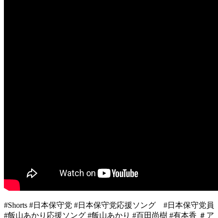
#Shorts #日本保守党 #日本保守党応援ソング #日本保守党員
#飯山あかり応援ソング #飯山あかり #百田尚樹 #有本香 ＃ア