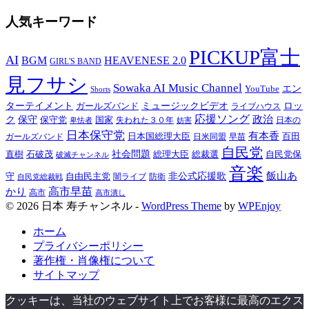
人気キーワード
PICKUP富士
AI
BGM
HEAVENESE 2.0
GIRL'S BAND
見フサシ
Sowaka AI Music Channel
エン
YouTube
Shorts
ターテイメント
ミュージックビデオ
ロッ
ガールズバンド
ライブハウス
応援ソング
保守
政治
ク
保守党
国家
卑怯者
失われた３０年
日本の
妨害
日本保守党
有本香
百田
日本国総理大臣
日米同盟
早苗
ガールズバンド
自民党
直樹
社会問題
総理大臣
総裁選
石破茂
自民党保
破滅チャンネル
音楽
飯山あ
非公式応援歌
守
自由民主党
防衛
自民党総裁戦
闇ライブ
高市早苗
かり
高市
高市潰し
© 2026 日本 寿チャンネル -
WordPress Theme
by
WPEnjoy
ホーム
プライバシーポリシー
著作権・肖像権について
サイトマップ
クッキーは、当社のウェブサイト上でお客様に最高のエクス