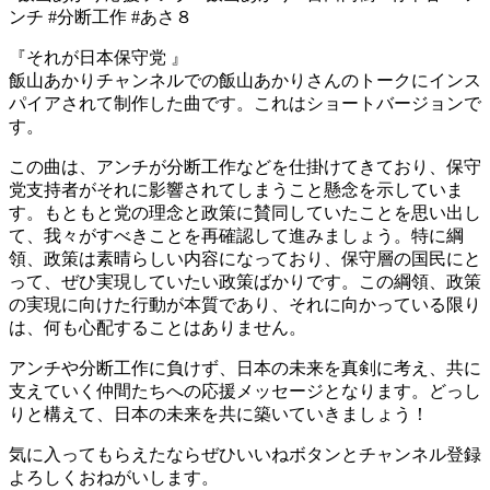
ンチ #分断工作 #あさ８
『それが日本保守党 』
飯山あかりチャンネルでの飯山あかりさんのトークにインス
パイアされて制作した曲です。これはショートバージョンで
す。
この曲は、アンチが分断工作などを仕掛けてきており、保守
党支持者がそれに影響されてしまうこと懸念を示していま
す。もともと党の理念と政策に賛同していたことを思い出し
て、我々がすべきことを再確認して進みましょう。特に綱
領、政策は素晴らしい内容になっており、保守層の国民にと
って、ぜひ実現していたい政策ばかりです。この綱領、政策
の実現に向けた行動が本質であり、それに向かっている限り
は、何も心配することはありません。
アンチや分断工作に負けず、日本の未来を真剣に考え、共に
支えていく仲間たちへの応援メッセージとなります。どっし
りと構えて、日本の未来を共に築いていきましょう！
気に入ってもらえたならぜひいいねボタンとチャンネル登録
よろしくおねがいします。