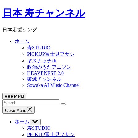
Skip
日本 寿チャンネル
to
content
日本応援ソング
ホーム
寿STUDIO
PICKUP富士見フサシ
ヤスナッチch
政治のうたアニソン
HEAVENESE 2.0
破滅チャンネル
Sowaka AI Music Channel
Menu
Close Menu
ホーム
Show
sub
寿STUDIO
menu
PICKUP富士見フサシ