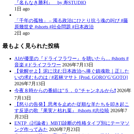
『名もなき勝利』 by 寿STUDIO
1日 ago
「千年の孤独」 – 濁る政治にひとり抗う魂の叫び #藤
原幾世史 #shorts #社会問題 #日本政治
2日 ago
最もよく見られた投稿
AIが優里の『ドライフラワー』を聴いたら… #shorts #
音楽 #ドライフラワー
2026年7月13日
【覚醒せよ】泥に沈む日本政治へ捧ぐ鎮魂歌｜正した
いの求むものは / #若林マサト [Prod. GORO’G’GOTO]
2026年7月13日
今夜８時からの番組は”５．０”チャンネルから❗️
2026年
7月13日
【怒りの告発】思考を止めた従順な羊たちを叩き起こ
す反逆の歌『果実と枯れ葉』 #shorts #志位暁
2026年7
月23日
ENTP（討論者）MBTI診断の性格タイプ別にテーマソ
ング作ってみた
2026年7月23日