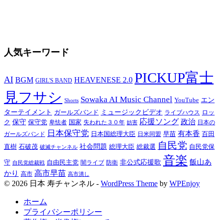
人気キーワード
PICKUP富士
AI
BGM
HEAVENESE 2.0
GIRL'S BAND
見フサシ
Sowaka AI Music Channel
YouTube
エン
Shorts
ターテイメント
ガールズバンド
ミュージックビデオ
ロッ
ライブハウス
応援ソング
政治
ク
保守
保守党
国家
失われた３０年
卑怯者
日本の
妨害
日本保守党
有本香
百田
日本国総理大臣
日米同盟
早苗
ガールズバンド
自民党
直樹
石破茂
社会問題
総理大臣
総裁選
自民党保
破滅チャンネル
音楽
飯山あ
非公式応援歌
守
自由民主党
防衛
自民党総裁戦
闇ライブ
高市早苗
かり
高市
高市潰し
© 2026 日本 寿チャンネル -
WordPress Theme
by
WPEnjoy
ホーム
プライバシーポリシー