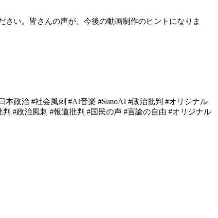
ださい。皆さんの声が、今後の動画制作のヒントになりま
本政治 #社会風刺 #AI音楽 #SunoAI #政治批判 #オリジナル
批判 #政治風刺 #報道批判 #国民の声 #言論の自由 #オリジナル