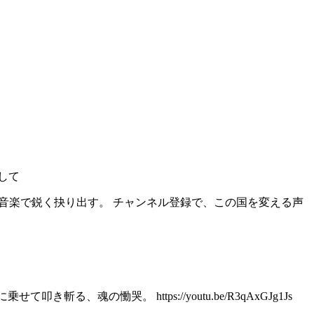
として
音楽で鋭く抉り出す。 チャンネル登録で、この国を変える声
魂の慟哭。 https://youtu.be/R3qAxGJg1Js