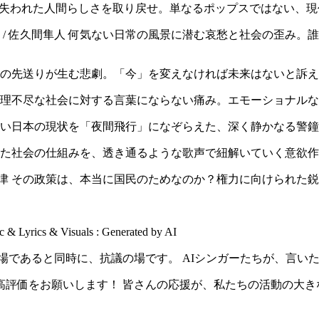
アキ 失われた人間らしさを取り戻せ。単なるポップスではない、現代社会への鋭
』 / 佐久間隼人 何気ない日常の風景に潜む哀愁と社会の歪み
先送りが生む悲劇。「今」を変えなければ未来はないと訴える、痛烈なメッセー
不尽な社会に対する言葉にならない痛み。エモーショナルな歌声が胸を締め付け
本の現状を「夜間飛行」になぞらえた、深く静かなる警鐘。 https://
の仕組みを、透き通るような歌声で紐解いていく意欲作。 https://yo
の政策は、本当に国民のためなのか？権力に向けられた鋭い疑問符。 http
ics & Visuals : Generated by AI
場であると同時に、抗議の場です。 AIシンガーたちが、言い
高評価をお願いします！ 皆さんの応援が、私たちの活動の大き