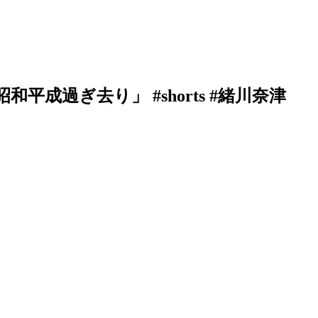
過ぎ去り」 #shorts #緒川奈津