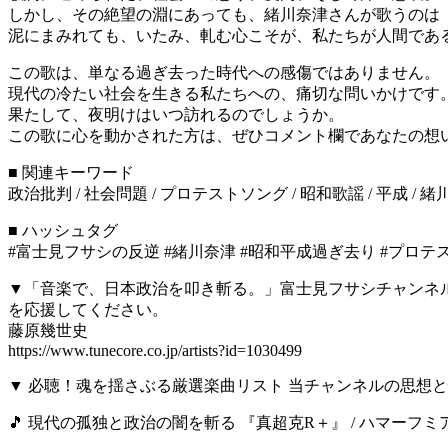
しかし、その絶望の淵にあっても、緒川奈津さんが歌うのは
泥にまみれても、いたみ、軋む心こそが、私たちが人間であ
この歌は、単なる過ぎ去った時代への感傷ではありません。
現代の冷たい社会を生きる私たちへの、痛切な問いかけです
果たして、夜明けはいつ訪れるのでしょうか。
この歌に心を動かされた方は、ぜひコメント欄であなたの想
■ 関連キーワード
政治批判 / 社会問題 / プロテストソング / 昭和歌謡 / 平成 / 緒
■ ハッシュタグ
#富士見フサシの反逆 #緒川奈津 #昭和平成過ぎ去り #プロテスト
▼「音楽で、日本政治を叩き斬る。」富士見フサシチャンネル
を応援してください。
藤原幾世史
https://www.tunecore.co.jp/artists?id=1030499
▼ 必聴！魂を揺さぶる厳選楽曲リスト 当チャンネルの思想
🎵 現代の孤独と政治の闇を斬る 『真超克R＋』 / ハマーフミアキ 