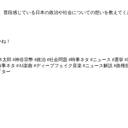
や、普段感じている日本の政治や社会についての想いを教えてく
いね！
太郎 #神谷宗幣 #政治 #社会問題 #時事ネタ #ニュース #選挙 #日
#時事ネタ #AI楽曲 #ディープフェイク音楽 #ニュース解説 #政権
イター