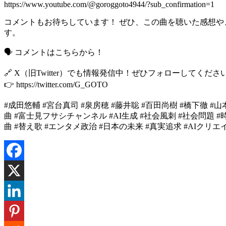
https://www.youtube.com/@goroggoto4944/?sub_confirmation=1
コメントもお待ちしています！ ぜひ、この曲を聴いた感想
す。
🗣 コメントはこちらから！
🔗 X（旧Twitter）でも情報発信中！ぜひフォローしてくださ
👉 https://twitter.com/G_GOTO
#成田悠輔 #宮台真司 #泉房穂 #藤井聡 #百田尚樹 #橋下徹 #山本
曲 #富士見フサシチャンネル #AI生成 #社会風刺 #社会問題 
曲 #替え歌 #エンタメ政治 #日本の未来 #真実追求 #AIクリエ