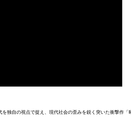
代を独自の視点で捉え、現代社会の歪みを鋭く突いた衝撃作「