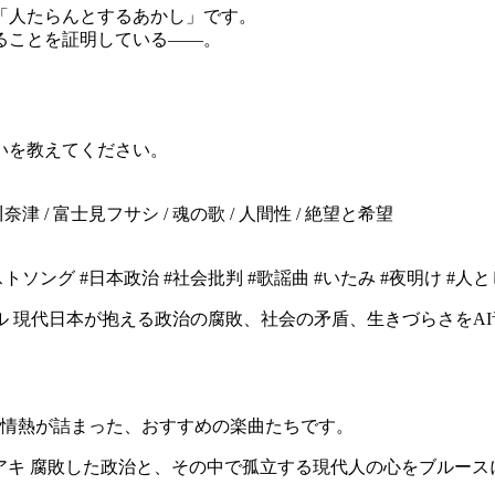
「人たらんとするあかし」です。
ることを証明している――。
。
いを教えてください。
川奈津 / 富士見フサシ / 魂の歌 / 人間性 / 絶望と希望
ソング #日本政治 #社会批判 #歌謡曲 #いたみ #夜明け #人
 現代日本が抱える政治の腐敗、社会の矛盾、生きづらさをAI
と情熱が詰まった、おすすめの楽曲たちです。
腐敗した政治と、その中で孤立する現代人の心をブルースに乗せて叩き斬る、