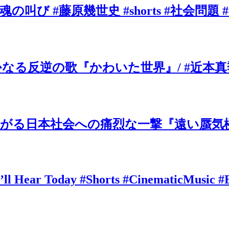
叫び #藤原幾世史 #shorts #社会問題 
の歌『かわいた世界』/ #近本真季 #sho
がる日本社会への痛烈な一撃『遠い蜃気楼
’ll Hear Today #Shorts #CinematicMusic #