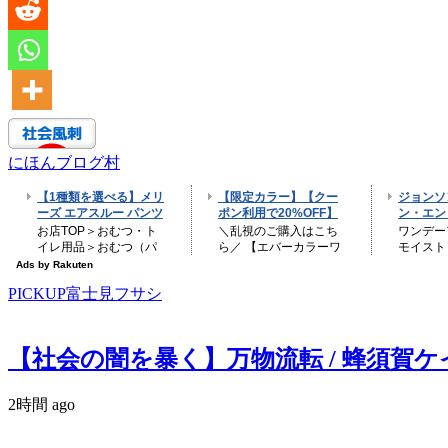
にほんブログ村
PICKUP富士見フサシ
【社会の闇を暴く】万物流転 / 蜂須賀ケイ –
2時間 ago