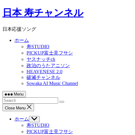
Skip
日本 寿チャンネル
to
content
日本応援ソング
ホーム
寿STUDIO
PICKUP富士見フサシ
ヤスナッチch
政治のうたアニソン
HEAVENESE 2.0
破滅チャンネル
Sowaka AI Music Channel
Menu
Close Menu
ホーム
Show
sub
寿STUDIO
menu
PICKUP富士見フサシ