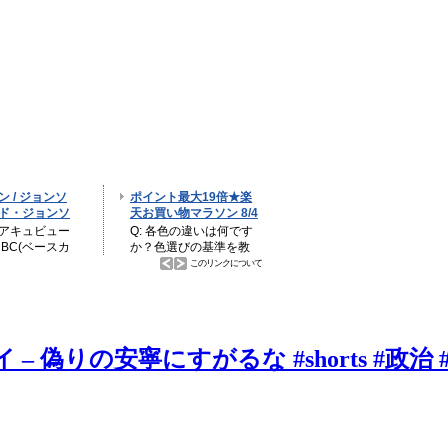
 偽りの安寧にすがるな #shorts #政治