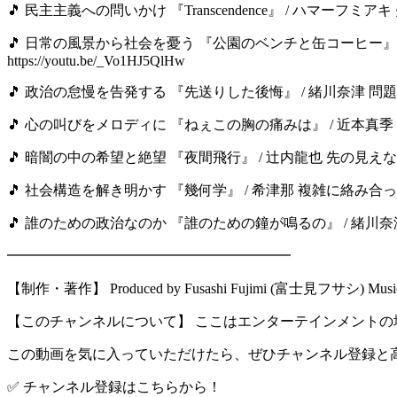
🎵 民主主義への問いかけ 『Transcendence』 / ハマーフミ
🎵 日常の風景から社会を憂う 『公園のベンチと缶コーヒー
https://youtu.be/_Vo1HJ5QlHw
🎵 政治の怠慢を告発する 『先送りした後悔』 / 緒川奈津 問題の
🎵 心の叫びをメロディに 『ねぇこの胸の痛みは』 / 近本真季 理
🎵 暗闇の中の希望と絶望 『夜間飛行』 / 辻内龍也 先の見えない日
🎵 社会構造を解き明かす 『幾何学』 / 希津那 複雑に絡み合った社会
🎵 誰のための政治なのか 『誰のための鐘が鳴るの』 / 緒川奈津 そ
━━━━━━━━━━━━━━━━━━━━
【制作・著作】 Produced by Fusashi Fujimi (富士見フサシ) Music & Lyr
【このチャンネルについて】 ここはエンターテインメントの
この動画を気に入っていただけたら、ぜひチャンネル登録と
✅ チャンネル登録はこちらから！