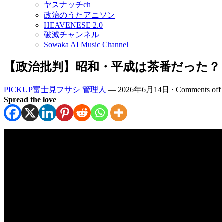
ヤスナッチch
政治のうたアニソン
HEAVENESE 2.0
破滅チャンネル
Sowaka AI Music Channel
【政治批判】昭和・平成は茶番だった？ 摩
PICKUP富士見フサシ
管理人
—
2026年6月14日
·
Comments off
Spread the love