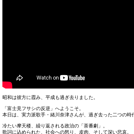
昭和は彼方に霞み、平成も過ぎ去りました。
「富士見フサシの反逆」へようこそ。
本日は、実力派歌手・緒川奈津さんが、過ぎ去った二つの時
冷たい摩天楼、繰り返される政治の「茶番劇」。
歌詞に込められた、社会への怒り、皮肉、そして深い悲哀。